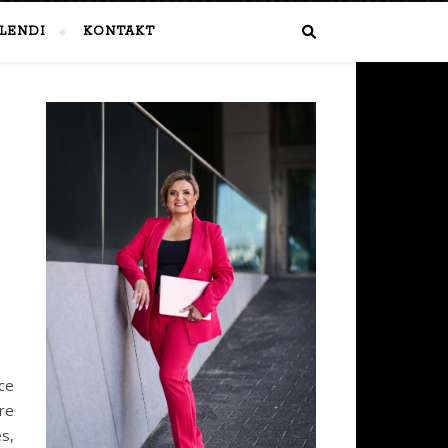
LENDI
KONTAKT
ce
re
s,