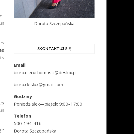
et
un
Dorota Szczepańska
es
SKONTAKTUJ SIĘ
les
ts
Email
biuro.nieruchomosci@deslux.pl
biuro.deslux@gmail.com
Godziny
es
Poniedziałek—piątek: 9:00–17:00
un
Telefon
500-194-416
ge
Dorota Szczepańska