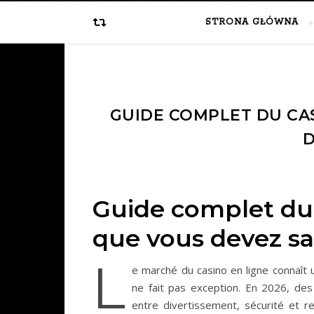
STRONA GŁÓWNA
GUIDE COMPLET DU CAS
D
Guide complet du c
que vous devez sa
L
e marché du casino en ligne connaît 
ne fait pas exception. En 2026, des 
entre divertissement, sécurité et re