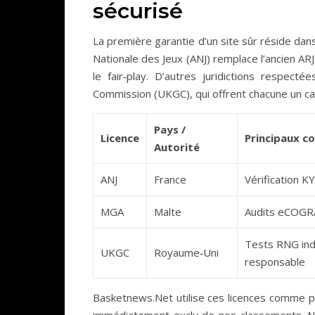
sécurisé
La première garantie d’un site sûr réside dans
Nationale des Jeux (ANJ) remplace l’ancien AR
le fair‑play. D’autres juridictions respec
Commission (UKGC), qui offrent chacune un c
Pays /
Licence
Principaux c
Autorité
ANJ
France
Vérification K
MGA
Malte
Audits eCOGRA
Tests RNG in
UKGC
Royaume‑Uni
responsable
Basketnews.Net utilise ces licences comme pre