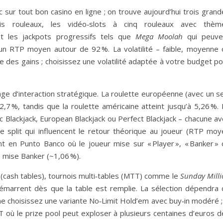
 sur tout bon casino en ligne ; on trouve aujourd’hui trois gran
ois rouleaux, les vidéo‑slots à cinq rouleaux avec thèm
et les jackpots progressifs tels que
Mega Moolah
qui peuve
à un RTP moyen autour de 92 %. La volatilité – faible, moyenne 
e des gains ; choisissez une volatilité adaptée à votre budget p
ge d’interaction stratégique. La roulette européenne (avec un se
7 %, tandis que la roulette américaine atteint jusqu’à 5,26 %. 
ic Blackjack, European Blackjack ou Perfect Blackjack – chacune a
 split qui influencent le retour théorique au joueur (RTP moy
nt en Punto Banco où le joueur mise sur « Player », « Banker » 
a mise Banker (~1,06 %).
 (cash tables), tournois multi‑tables (MTT) comme le
Sunday Milli
démarrent dès que la table est remplie. La sélection dépendra 
me choisissez une variante No‑Limit Hold’em avec buy‑in modéré ;
 où le prize pool peut exploser à plusieurs centaines d’euros d