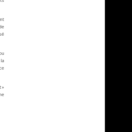
ts
nt
de
isé
ou
la
ce
t »
me