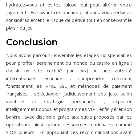
hydratez‑vous et évitez l’alcool qui peut altérer votre
jugement . En suivant ces bonnes pratiques vous réduisez
considérablement le risque de dérive tout en conservant le
plaisir du jeu.
Conclusion
Nous avons parcouru ensemble les étapes indispensables
pour profiter sereinement du monde du casino en ligne :
choisir un site certifié par l’ANJ ou une autorité
internationale reconnue ; comprendre comment
fonctionnent les RNG, SSL et méthodes de paiement
françaises ; sélectionner judicieusement ses jeux selon
volatilité et stratégie personnelle ; exploiter
intelligemment bonus et programmes VIP ; enfin gérer son
bankroll avec discipline grâce aux outils proposés par les
opérateurs ainsi qu’aux ressources nationales comme
S.O.S Joueurs . En appliquant ces recommandations avant