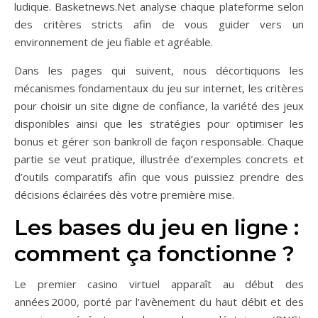
ludique. Basketnews.Net analyse chaque plateforme selon
des critères stricts afin de vous guider vers un
environnement de jeu fiable et agréable.
Dans les pages qui suivent, nous décortiquons les
mécanismes fondamentaux du jeu sur internet, les critères
pour choisir un site digne de confiance, la variété des jeux
disponibles ainsi que les stratégies pour optimiser les
bonus et gérer son bankroll de façon responsable. Chaque
partie se veut pratique, illustrée d’exemples concrets et
d’outils comparatifs afin que vous puissiez prendre des
décisions éclairées dès votre première mise.
Les bases du jeu en ligne :
comment ça fonctionne ?
Le premier casino virtuel apparaît au début des
années 2000, porté par l’avènement du haut débit et des