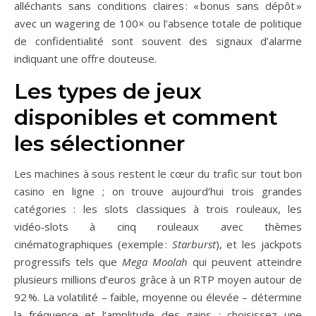
alléchants sans conditions claires : « bonus sans dépôt »
avec un wagering de 100× ou l’absence totale de politique
de confidentialité sont souvent des signaux d’alarme
indiquant une offre douteuse.
Les types de jeux
disponibles et comment
les sélectionner
Les machines à sous restent le cœur du trafic sur tout bon
casino en ligne ; on trouve aujourd’hui trois grandes
catégories : les slots classiques à trois rouleaux, les
vidéo‑slots à cinq rouleaux avec thèmes
cinématographiques (exemple :
Starburst
), et les jackpots
progressifs tels que
Mega Moolah
qui peuvent atteindre
plusieurs millions d’euros grâce à un RTP moyen autour de
92 %. La volatilité – faible, moyenne ou élevée – détermine
la fréquence et l’amplitude des gains ; choisissez une