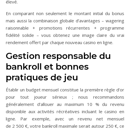
élevé.
En comparant non seulement le montant initial du bonus
mais aussi la combinaison globale d’avantages – wagering
raisonnable + promotions récurrentes + programme
fidélité solide – vous obtenez une image claire du vrai
rendement offert par chaque nouveau casino en ligne.
Gestion responsable du
bankroll et bonnes
pratiques de jeu
Établir un budget mensuel constitue la première règle d’or
pour tout joueur sérieux ; nous recommandons
généralement d’allouer au maximum 10 % du revenu
disponible aux activités récréatives incluant le casino en
ligne. Par exemple, avec un revenu net mensuel
de 2 500 €, votre bankroll maximale serait autour 250 €, ce