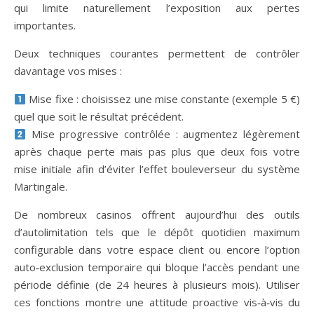
qui limite naturellement l’exposition aux pertes
importantes.
Deux techniques courantes permettent de contrôler
davantage vos mises :
Mise fixe : choisissez une mise constante (exemple 5 €)
quel que soit le résultat précédent.
Mise progressive contrôlée : augmentez légèrement
après chaque perte mais pas plus que deux fois votre
mise initiale afin d’éviter l’effet bouleverseur du système
Martingale.
De nombreux casinos offrent aujourd’hui des outils
d’autolimitation tels que le dépôt quotidien maximum
configurable dans votre espace client ou encore l’option
auto‑exclusion temporaire qui bloque l’accès pendant une
période définie (de 24 heures à plusieurs mois). Utiliser
ces fonctions montre une attitude proactive vis‑à‑vis du