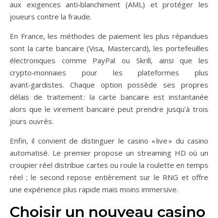
aux exigences anti‑blanchiment (AML) et protéger les
joueurs contre la fraude.
En France, les méthodes de paiement les plus répandues
sont la carte bancaire (Visa, Mastercard), les portefeuilles
électroniques comme PayPal ou Skrill, ainsi que les
crypto‑monnaies pour les plateformes plus
avant‑gardistes. Chaque option possède ses propres
délais de traitement : la carte bancaire est instantanée
alors que le virement bancaire peut prendre jusqu’à trois
jours ouvrés.
Enfin, il convient de distinguer le casino « live » du casino
automatisé. Le premier propose un streaming HD où un
croupier réel distribue cartes ou roule la roulette en temps
réel ; le second repose entièrement sur le RNG et offre
une expérience plus rapide mais moins immersive.
Choisir un nouveau casino