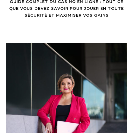
GUIDE COMPLET DU CASINO EN LIGNE : TOUT CE
QUE VOUS DEVEZ SAVOIR POUR JOUER EN TOUTE
SÉCURITÉ ET MAXIMISER VOS GAINS