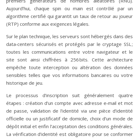
premiers générateurs de nombres aléatoires (RNG).
Aujourd’hui, chaque spin ou main est contrôlé par un
algorithme certifié qui garantit un taux de retour au joueur
(RTP) conforme aux exigences légales.
Sur le plan technique, les serveurs sont hébergés dans des
data‑centers sécurisés et protégés par le cryptage SSL ;
toutes les communications entre votre navigateur et le
site sont ainsi chiffrées à 256 bits. Cette architecture
empêche toute interception ou altération des données
sensibles telles que vos informations bancaires ou votre
historique de jeu.
Le processus d’inscription suit généralement quatre
étapes : création d’un compte avec adresse e‑mail et mot
de passe, validation de l’identité via une pièce d’identité
officielle ou un justificatif de domicile, choix d’un mode de
dépôt initial et enfin l’acceptation des conditions générales.
La vérification d’identité est obligatoire pour se conformer