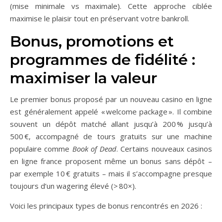
(mise minimale vs maximale). Cette approche ciblée
maximise le plaisir tout en préservant votre bankroll.
Bonus, promotions et
programmes de fidélité :
maximiser la valeur
Le premier bonus proposé par un nouveau casino en ligne
est généralement appelé « welcome package ». Il combine
souvent un dépôt matché allant jusqu’à 200 % jusqu’à
500 €, accompagné de tours gratuits sur une machine
populaire comme
Book of Dead
. Certains nouveaux casinos
en ligne france proposent même un bonus sans dépôt –
par exemple 10 € gratuits – mais il s’accompagne presque
toujours d’un wagering élevé (> 80×).
Voici les principaux types de bonus rencontrés en 2026 :