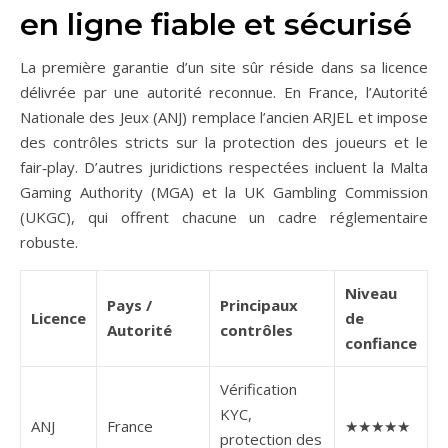
en ligne fiable et sécurisé
La première garantie d’un site sûr réside dans sa licence
délivrée par une autorité reconnue. En France, l’Autorité
Nationale des Jeux (ANJ) remplace l’ancien ARJEL et impose
des contrôles stricts sur la protection des joueurs et le
fair‑play. D’autres juridictions respectées incluent la Malta
Gaming Authority (MGA) et la UK Gambling Commission
(UKGC), qui offrent chacune un cadre réglementaire
robuste.
Niveau
Pays /
Principaux
Licence
de
Autorité
contrôles
confiance
Vérification
KYC,
ANJ
France
★★★★★
protection des