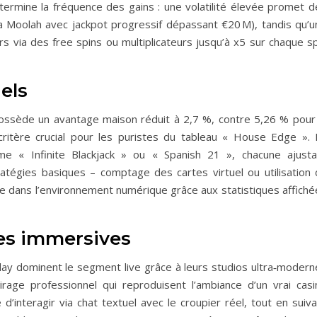
étermine la fréquence des gains : une volatilité élevée promet d
 Moolah avec jackpot progressif dépassant €20 M), tandis qu’u
ers via des free spins ou multiplicateurs jusqu’à x5 sur chaque s
els
ossède un avantage maison réduit à 2,7 %, contre 5,26 % pour 
ritère crucial pour les puristes du tableau « House Edge ». 
me « Infinite Blackjack » ou « Spanish 21 », chacune ajusta
tégies basiques – comptage des cartes virtuel ou utilisation 
e dans l’environnement numérique grâce aux statistiques affiché
ces immersives
lay dominent le segment live grâce à leurs studios ultra‑modern
age professionnel qui reproduisent l’ambiance d’un vrai casi
é d’interagir via chat textuel avec le croupier réel, tout en suiv