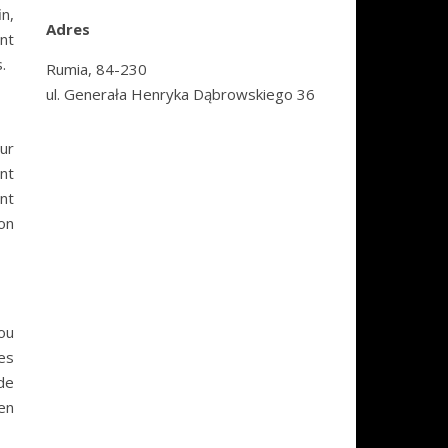
n,
Adres
nt
.
Rumia, 84-230
ul. Generała Henryka Dąbrowskiego 36
ur
nt
nt
on
ou
es
de
ien