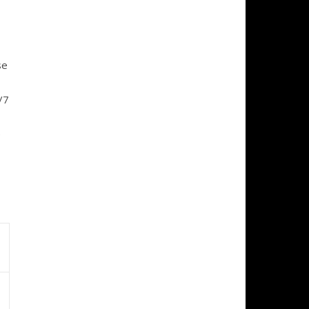
se
/7
e