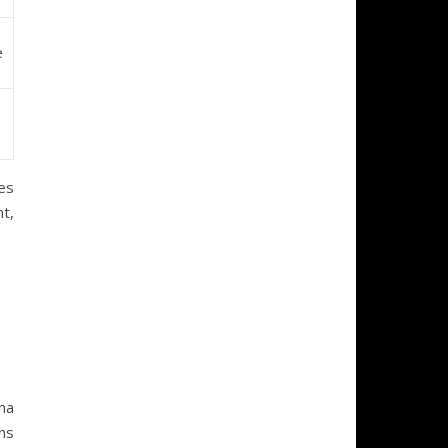
e
es
t,
ma
ns