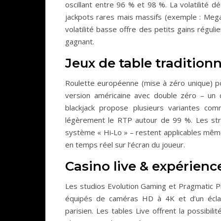
oscillant entre 96 % et 98 %. La volatilité d
jackpots rares mais massifs (exemple : Mega
volatilité basse offre des petits gains réguli
gagnant.
Jeux de table traditionn
Roulette européenne (mise à zéro unique) p
version américaine avec double zéro – un c
blackjack propose plusieurs variantes com
légèrement le RTP autour de 99 %. Les stra
système « Hi‑Lo » – restent applicables mêm
en temps réel sur l’écran du joueur.
Casino live & expérien
Les studios Evolution Gaming et Pragmatic P
équipés de caméras HD à 4K et d’un éclair
parisien. Les tables Live offrent la possibilit