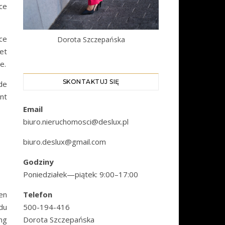
ce
ce
Dorota Szczepańska
 et
e.
SKONTAKTUJ SIĘ
de
nt
Email
biuro.nieruchomosci@deslux.pl
biuro.deslux@gmail.com
Godziny
Poniedziałek—piątek: 9:00–17:00
Telefon
en
500-194-416
du
Dorota Szczepańska
ng