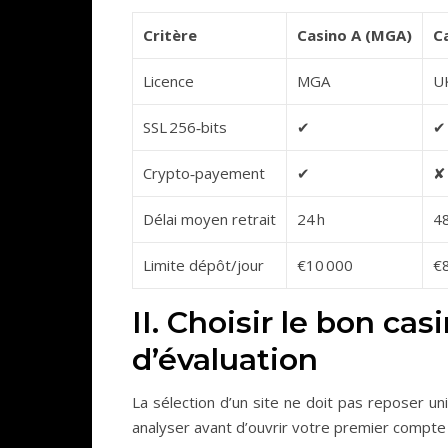
Critère
Casino A (MGA)
C
Licence
MGA
U
SSL 256‑bits
✔︎
✔︎
Crypto‑payement
✔︎
✘
Délai moyen retrait
24 h
48
Limite dépôt/jour
€10 000
€
II. Choisir le bon cas
d’évaluation
La sélection d’un site ne doit pas reposer un
analyser avant d’ouvrir votre premier compte 