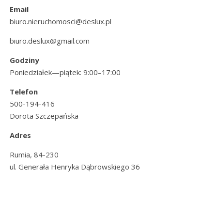
Email
biuro.nieruchomosci@deslux.pl
biuro.deslux@gmail.com
Godziny
Poniedziałek—piątek: 9:00–17:00
Telefon
500-194-416
Dorota Szczepańska
Adres
Rumia, 84-230
ul. Generała Henryka Dąbrowskiego 36