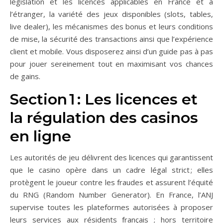
législation et les licences applicables en France et à
l’étranger, la variété des jeux disponibles (slots, tables,
live dealer), les mécanismes des bonus et leurs conditions
de mise, la sécurité des transactions ainsi que l’expérience
client et mobile. Vous disposerez ainsi d’un guide pas à pas
pour jouer sereinement tout en maximisant vos chances
de gains.
Section 1 : Les licences et
la régulation des casinos
en ligne
Les autorités de jeu délivrent des licences qui garantissent
que le casino opère dans un cadre légal strict ; elles
protègent le joueur contre les fraudes et assurent l’équité
du RNG (Random Number Generator). En France, l’ANJ
supervise toutes les plateformes autorisées à proposer
leurs services aux résidents français ; hors territoire