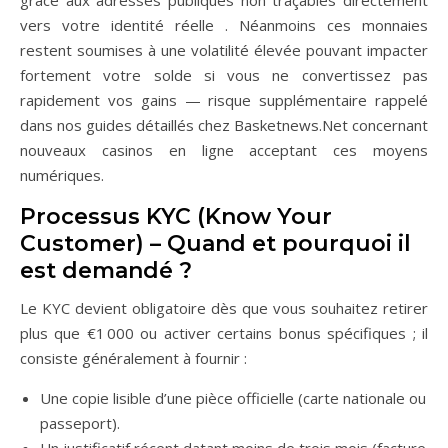
grâce aux adresses publiques non traçables directement
vers votre identité réelle . Néanmoins ces monnaies
restent soumises à une volatilité élevée pouvant impacter
fortement votre solde si vous ne convertissez pas
rapidement vos gains — risque supplémentaire rappelé
dans nos guides détaillés chez Basketnews.Net concernant
nouveaux casinos en ligne acceptant ces moyens
numériques.
Processus KYC (Know Your
Customer) – Quand et pourquoi il
est demandé ?
Le KYC devient obligatoire dès que vous souhaitez retirer
plus que €1 000 ou activer certains bonus spécifiques ; il
consiste généralement à fournir :
Une copie lisible d’une pièce officielle (carte nationale ou
passeport).