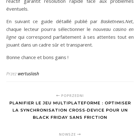
réactif garantit résolution rapide face aux problèmes
éventuels.
En suivant ce guide détaillé publié par
Basketnews.Net
,
chaque lecteur pourra sélectionner le
nouveau casino en
ligne
qui correspond parfaitement à ses attentes tout en
jouant dans un cadre sûr et transparent.
Bonne chance et bons gains !
Przez
wertuslash
POPRZEDNI
PLANIFIER LE JEU MULTIPLATEFORME : OPTIMISER
LA SYNCHRONISATION CROSS‑DEVICE POUR UN
BLACK FRIDAY SANS FRICTION
NOWSZE