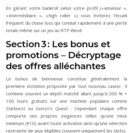
En gérant votre bankroll selon votre profil (« amateur »,
« intermédiaire », « high roller ») vous éviterez l’écueil
fréquent du chase loss qui conduit rapidement à une perte
totale même sur un jeu au RTP élevé.
Section 3 : Les bonus et
promotions – Décryptage
des offres alléchantes
Le bonus de bienvenue constitue généralement la
première incitation proposée par tout nouveau casino : il
combine souvent un dépôt matché allant jusqu’à 200 % +
100 tours gratuits sur une machine populaire comme
Starburst ou Gonzo’s Quest . Cependant chaque offre
comporte ses propres exigences telles qu’une mise
minimum (€10) avant toute activation ainsi qu’une sélection
restreinte de jeux éligibles (souvent uniquement les slots).