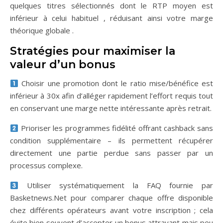
quelques titres sélectionnés dont le RTP moyen est
inférieur à celui habituel , réduisant ainsi votre marge
théorique globale .
Stratégies pour maximiser la
valeur d’un bonus
Choisir une promotion dont le ratio mise/bénéfice est
inférieur à 30x afin d’alléger rapidement l’effort requis tout
en conservant une marge nette intéressante après retrait.
Prioriser les programmes fidélité offrant cashback sans
condition supplémentaire – ils permettent récupérer
directement une partie perdue sans passer par un
processus complexe.
Utiliser systématiquement la FAQ fournie par
Basketnews.Net pour comparer chaque offre disponible
chez différents opérateurs avant votre inscription ; cela
évite bien souvent d’accepter un bonus attrayant mais peu