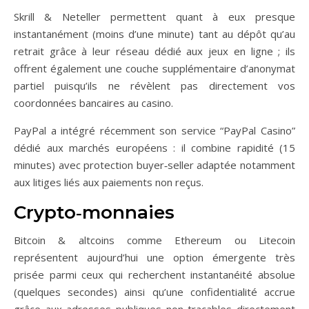
Skrill & Neteller permettent quant à eux presque
instantanément (moins d’une minute) tant au dépôt qu’au
retrait grâce à leur réseau dédié aux jeux en ligne ; ils
offrent également une couche supplémentaire d’anonymat
partiel puisqu’ils ne révèlent pas directement vos
coordonnées bancaires au casino.
PayPal a intégré récemment son service “PayPal Casino”
dédié aux marchés européens : il combine rapidité (15
minutes) avec protection buyer‑seller adaptée notamment
aux litiges liés aux paiements non reçus.
Crypto‑monnaies
Bitcoin & altcoins comme Ethereum ou Litecoin
représentent aujourd’hui une option émergente très
prisée parmi ceux qui recherchent instantanéité absolue
(quelques secondes) ainsi qu’une confidentialité accrue