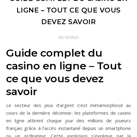
LIGNE – TOUT CE QUE VOUS
DEVEZ SAVOIR
05/10/2025
Guide complet du
casino en ligne – Tout
ce que vous devez
savoir
Le secteur des jeux d’argent s’est métamorphosé au
cours de la dernière décennie : les plateformes de casino
en ligne attirent chaque jour des millions de joueurs
français grâce à l’accès instantané depuis un smartphone
ou un ordinateur. Cette explosion s’explique par la