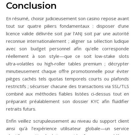
Conclusion
En résumé, choisir judicieusement son casino repose avant
tout sur quatre piliers fondamentaux : disposer d’une
licence valide délivrée soit par l’ANJ soit par une autorité
reconnue internationalement ; aligner sa sélection ludique
avec son budget personnel afin qu’elle corresponde
réellement à son style—que ce soit low‑stake slots
ultra‑volatiles ou high‑roller tables premium ; décrypter
minutieusement chaque offre promotionnelle pour éviter
pièges cachés tels quotas temporels courts ou plafonds
restrictifs ; sécuriser chacune des transactions via SSL/TLS
combiné aux méthodes fiables listées ci‑dessus tout en
préparant préalablement son dossier KYC afin fluidifier
retraits futurs.
Enfin veillez scrupuleusement au niveau du support client
ainsi qu’à l’expérience utilisateur globale—un service