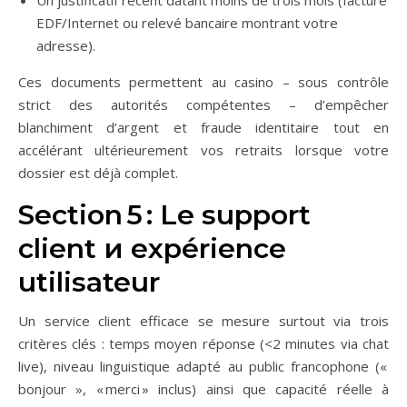
Un justificatif récent datant moins de trois mois (facture
EDF/Internet ou relevé bancaire montrant votre
adresse).
Ces documents permettent au casino – sous contrôle
strict des autorités compétentes – d’empêcher
blanchiment d’argent et fraude identitaire tout en
accélérant ultérieurement vos retraits lorsque votre
dossier est déjà complet.
Section 5 : Le support
client и expérience
utilisateur
Un service client efficace se mesure surtout via trois
critères clés : temps moyen réponse (<​2 minutes via chat
live), niveau linguistique adapté au public francophone («
bonjour », « merci » inclus) ainsi que capacité réelle à