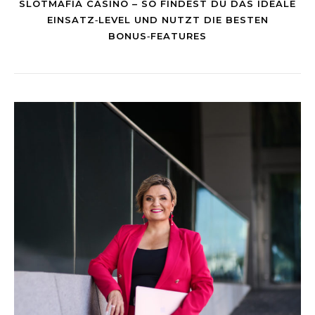
SLOTMAFIA CASINO – SO FINDEST DU DAS IDEALE
EINSATZ‑LEVEL UND NUTZT DIE BESTEN
BONUS‑FEATURES