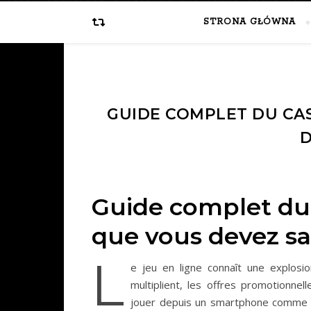
STRONA GŁÓWNA
GUIDE COMPLET DU CAS
D
Guide complet du 
que vous devez sa
L
e jeu en ligne connaît une explosi
multiplient, les offres promotionnel
jouer depuis un smartphone comme de