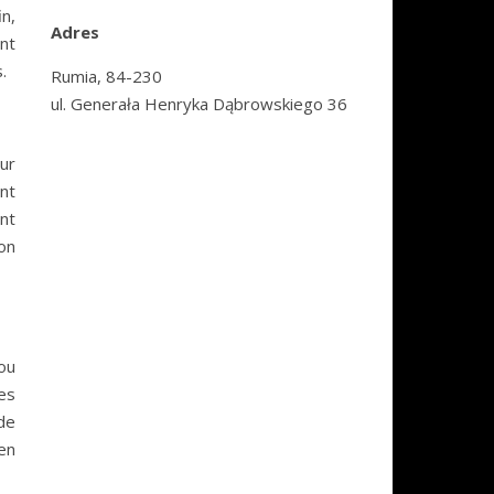
n,
Adres
nt
.
Rumia, 84-230
ul. Generała Henryka Dąbrowskiego 36
ur
nt
nt
on
ou
es
de
ien