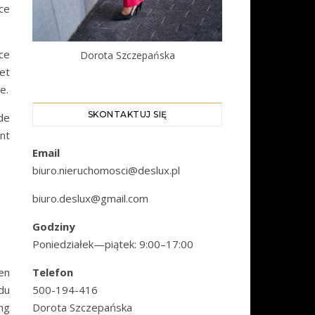
ce
ce
Dorota Szczepańska
 et
e.
SKONTAKTUJ SIĘ
de
nt
Email
biuro.nieruchomosci@deslux.pl
biuro.deslux@gmail.com
Godziny
Poniedziałek—piątek: 9:00–17:00
Telefon
en
500-194-416
du
Dorota Szczepańska
ng