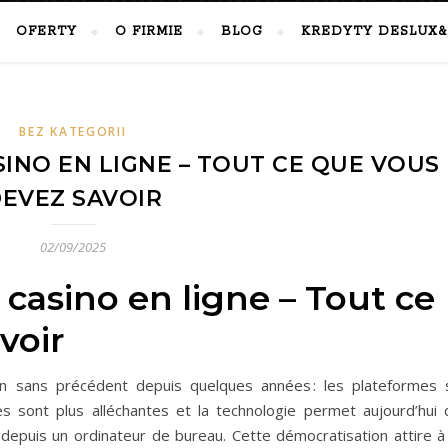
OFERTY
O FIRMIE
BLOG
KREDYTY DESLUX&
BEZ KATEGORII
INO EN LIGNE – TOUT CE QUE VOUS
EVEZ SAVOIR
02/09/2025
casino en ligne – Tout ce
voir
on sans précédent depuis quelques années : les plateformes 
les sont plus alléchantes et la technologie permet aujourd’hui 
puis un ordinateur de bureau. Cette démocratisation attire à 