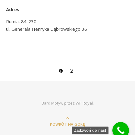
Adres
Rumia, 84-230
ul. Generała Henryka Dąbrowskiego 36
Bard Motyw przez
WP Royal
.
POWRÓT NA GÓRĘ
Zadzwoń do nas!