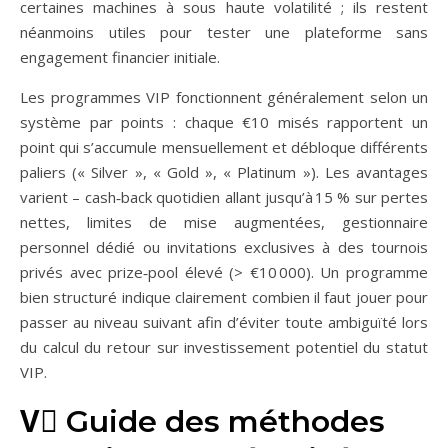
certaines machines à sous haute volatilité ; ils restent
néanmoins utiles pour tester une plateforme sans
engagement financier initiale.
Les programmes VIP fonctionnent généralement selon un
système par points : chaque €10 misés rapportent un
point qui s’accumule mensuellement et débloque différents
paliers (« Silver », « Gold », « Platinum »). Les avantages
varient – cash‑back quotidien allant jusqu’à 15 % sur pertes
nettes, limites de mise augmentées, gestionnaire
personnel dédié ou invitations exclusives à des tournois
privés avec prize‑pool élevé (> €10 000). Un programme
bien structuré indique clairement combien il faut jouer pour
passer au niveau suivant afin d’éviter toute ambiguïté lors
du calcul du retour sur investissement potentiel du statut
VIP.
V️⃣ Guide des méthodes