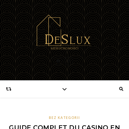
BEZ KATEGORII
GUIDE COMPLET DU CASINO EN