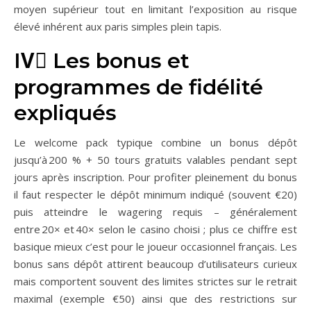
moyen supérieur tout en limitant l’exposition au risque
élevé inhérent aux paris simples plein tapis.
IV️⃣ Les bonus et
programmes de fidélité
expliqués
Le welcome pack typique combine un bonus dépôt
jusqu’à 200 % + 50 tours gratuits valables pendant sept
jours après inscription. Pour profiter pleinement du bonus
il faut respecter le dépôt minimum indiqué (souvent €20)
puis atteindre le wagering requis – généralement
entre 20× et 40× selon le casino choisi ; plus ce chiffre est
basique mieux c’est pour le joueur occasionnel français. Les
bonus sans dépôt attirent beaucoup d’utilisateurs curieux
mais comportent souvent des limites strictes sur le retrait
maximal (exemple €50) ainsi que des restrictions sur