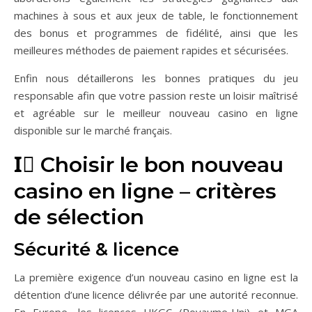
machines à sous et aux jeux de table, le fonctionnement
des bonus et programmes de fidélité, ainsi que les
meilleures méthodes de paiement rapides et sécurisées.
Enfin nous détaillerons les bonnes pratiques du jeu
responsable afin que votre passion reste un loisir maîtrisé
et agréable sur le meilleur nouveau casino en ligne
disponible sur le marché français.
I️⃣ Choisir le bon nouveau
casino en ligne – critères
de sélection
Sécurité & licence
La première exigence d’un nouveau casino en ligne est la
détention d’une licence délivrée par une autorité reconnue.