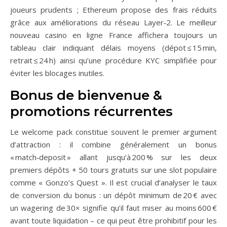
joueurs prudents ; Ethereum propose des frais réduits
grâce aux améliorations du réseau Layer‑2. Le meilleur
nouveau casino en ligne France affichera toujours un
tableau clair indiquant délais moyens (dépot ≤ 15 min,
retrait ≤ 24 h) ainsi qu’une procédure KYC simplifiée pour
éviter les blocages inutiles.
Bonus de bienvenue &
promotions récurrentes
Le welcome pack constitue souvent le premier argument
d’attraction : il combine généralement un bonus
« match‑deposit » allant jusqu’à 200 % sur les deux
premiers dépôts + 50 tours gratuits sur une slot populaire
comme « Gonzo’s Quest ». Il est crucial d’analyser le taux
de conversion du bonus : un dépôt minimum de 20 € avec
un wagering de 30× signifie qu’il faut miser au moins 600 €
avant toute liquidation – ce qui peut être prohibitif pour les