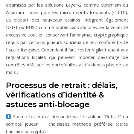
optimisés par les solutions Layer‑2 comme Optimism ou
Arbitrum – idéal pour les micro‑dépôts fréquents (< €10).
La plupart des nouveaux casinos intègrent également
USDT ou BUSD comme stablecoins afin d’éviter la volatilité
excessive tout en conservant l’anonymat cryptographique
requis par certains joueurs soucieux de leur confidentialité
fiscale française. Cependant il faut rester vigilant quant aux
régulations locales qui peuvent imposer davantage de
contrôles AML sur les portefeuilles actifs depuis plus de six
mois .
Processus de retrait : délais,
vérifications d’identité &
astuces anti‑blocage
Soumettez votre demande via le tableau “Retrait” du
compte joueur → choisissez méthode préférée (carte
bancaire ou crypto).