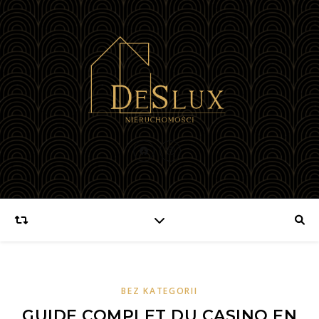
BEZ KATEGORII
GUIDE COMPLET DU CASINO EN