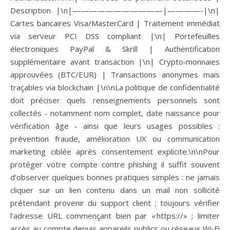
Description |\n|———————————|————-|\n|
Cartes bancaires Visa/MasterCard | Traitement immédiat
via serveur PCI DSS compliant |\n| Portefeuilles
électroniques PayPal & Skrill | Authentification
supplémentaire avant transaction |\n| Crypto‑monnaies
approuvées (BTC/EUR) | Transactions anonymes mais
traçables via blockchain |\n\nLa politique de confidentialité
doit préciser quels renseignements personnels sont
collectés ‑ notamment nom complet, date naissance pour
vérification âge ‑ ainsi que leurs usages possibles :
prévention fraude, amélioration UX ou communication
marketing ciblée après consentement explicite.\n\nPour
protéger votre compte contre phishing il suffit souvent
d’observer quelques bonnes pratiques simples : ne jamais
cliquer sur un lien contenu dans un mail non sollicité
prétendant provenir du support client ; toujours vérifier
l’adresse URL commençant bien par « https://» ; limiter
accès au compte depuis appareils publics ou réseaux Wi‑Fi