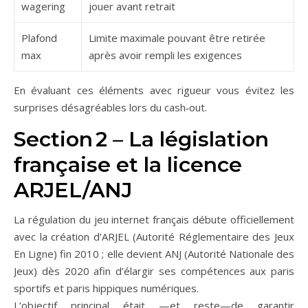
wagering
jouer avant retrait
Plafond
Limite maximale pouvant être retirée
max
après avoir rempli les exigences
En évaluant ces éléments avec rigueur vous évitez les
surprises désagréables lors du cash‑out.
Section 2 – La législation
française et la licence
ARJEL/ANJ
La régulation du jeu internet français débute officiellement
avec la création d’ARJEL (Autorité Réglementaire des Jeux
En Ligne) fin 2010 ; elle devient ANJ (Autorité Nationale des
Jeux) dès 2020 afin d’élargir ses compétences aux paris
sportifs et paris hippiques numériques.
L’objectif principal était —et reste—de garantir