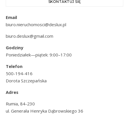
SKONTAKTUJ SIĘ
Email
biuro.nieruchomosci@deslux.pl
biuro.deslux@gmail.com
Godziny
Poniedziałek—piątek: 9:00–17:00
Telefon
500-194-416
Dorota Szczepańska
Adres
Rumia, 84-230
ul. Generała Henryka Dąbrowskiego 36