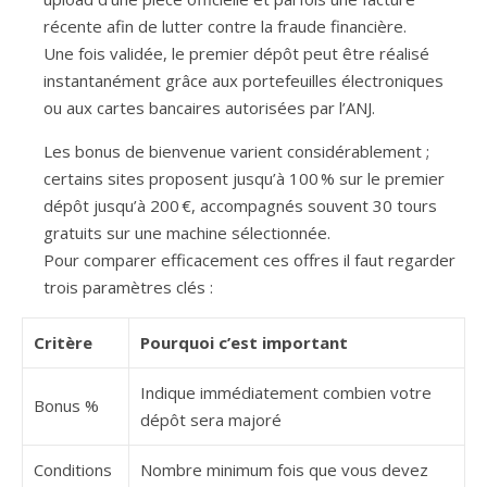
récente afin de lutter contre la fraude financière.
Une fois validée, le premier dépôt peut être réalisé
instantanément grâce aux portefeuilles électroniques
ou aux cartes bancaires autorisées par l’ANJ.
Les bonus de bienvenue varient considérablement ;
certains sites proposent jusqu’à 100 % sur le premier
dépôt jusqu’à 200 €, accompagnés souvent 30 tours
gratuits sur une machine sélectionnée.
Pour comparer efficacement ces offres il faut regarder
trois paramètres clés :
Critère
Pourquoi c’est important
Indique immédiatement combien votre
Bonus %
dépôt sera majoré
Conditions
Nombre minimum fois que vous devez