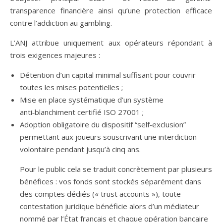
transparence financière ainsi qu’une protection efficace
contre l’addiction au gambling.
L’ANJ attribue uniquement aux opérateurs répondant à
trois exigences majeures :
Détention d’un capital minimal suffisant pour couvrir
toutes les mises potentielles ;
Mise en place systématique d’un système
anti‑blanchiment certifié ISO 27001 ;
Adoption obligatoire du dispositif “self‑exclusion”
permettant aux joueurs souscrivant une interdiction
volontaire pendant jusqu’à cinq ans.
Pour le public cela se traduit concrètement par plusieurs
bénéfices : vos fonds sont stockés séparément dans
des comptes dédiés (« trust accounts »), toute
contestation juridique bénéficie alors d’un médiateur
nommé par l’État français et chaque opération bancaire