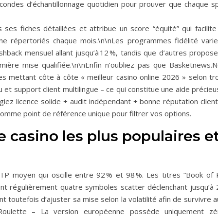
econdes d’échantillonnage quotidien pour prouver que chaque sp
s fiches détaillées et attribue un score “équité” qui facilite 
gne répertoriés chaque mois.\n\nLes programmes fidélité varie
shback mensuel allant jusqu’à 12 %, tandis que d’autres propose
ière mise qualifiée.\n\nEnfin n’oubliez pas que Basketnews.N
s mettant côte à côte « meilleur casino online 2026 » selon tro
 et support client multilingue – ce qui constitue une aide précie
égiez licence solide + audit indépendant + bonne réputation clien
omme point de référence unique pour filtrer vos options.
de casino les plus populaires e
TP moyen qui oscille entre 92 % et 98 %. Les titres “Book of 
ent régulièrement quatre symboles scatter déclenchant jusqu’à 
ent toutefois d’ajuster sa mise selon la volatilité afin de survivre 
nRoulette – La version européenne possède uniquement zé