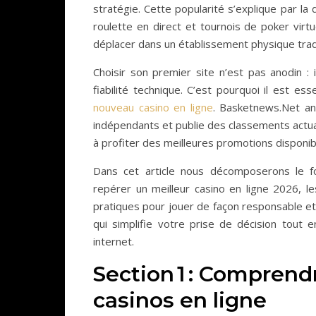
stratégie. Cette popularité s’explique par la
roulette en direct et tournois de poker vir
déplacer dans un établissement physique tradi
Choisir son premier site n’est pas anodin : 
fiabilité technique. C’est pourquoi il est 
nouveau casino en ligne
. Basketnews.Net an
indépendants et publie des classements actual
à profiter des meilleures promotions disponibl
Dans cet article nous décomposerons le fo
repérer un meilleur casino en ligne 2026, l
pratiques pour jouer de façon responsable et 
qui simplifie votre prise de décision tout 
internet.
Section 1 : Compren
casinos en ligne