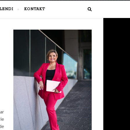
LENDI
KONTAKT
ar
le
de