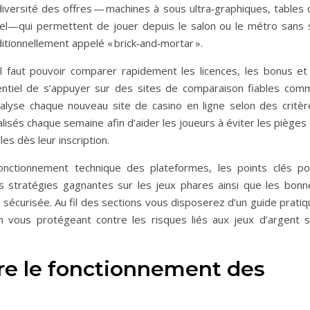
 diversité des offres — machines à sous ultra‑graphiques, tables
tuel—qui permettent de jouer depuis le salon ou le métro sans 
tionnellement appelé « brick‑and‑mortar ».
il faut pouvoir comparer rapidement les licences, les bonus et 
essentiel de s’appuyer sur des sites de comparaison fiables com
alyse chaque nouveau site de casino en ligne selon des critèr
isés chaque semaine afin d’aider les joueurs à éviter les pièges
es dès leur inscription.
nctionnement technique des plateformes, les points clés po
es stratégies gagnantes sur les jeux phares ainsi que les bonn
sécurisée. Au fil des sections vous disposerez d’un guide pratiq
en vous protégeant contre les risques liés aux jeux d’argent s
dre le fonctionnement des