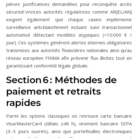
pièces justificatives demandées pour reconquête accès
sécurisé.\n\nLes autorités régulatrices comme ARJEL/ANJ
exigent également que chaque casino implémente
surveillance anti‑blanchiment incluant suivi transactionnel
automatisé détectant modèles atypiques (>10 000 € /
jour). Ces systèmes génèrent alertes internes obligatoires
transmises aux autorités financières nationales ainsi qu’au
réseau européen FINMA afin prévenir flux illicites tout en
garantissant conformité légale globale.
Section 6 : Méthodes de
paiement et retraits
rapides
Parmi les options classiques on retrouve carte bancaire
Visa/MasterCard (délais ≤48 h), virement bancaire SEPA
(3–5 jours ouvrés), ainsi que portefeuilles électroniques