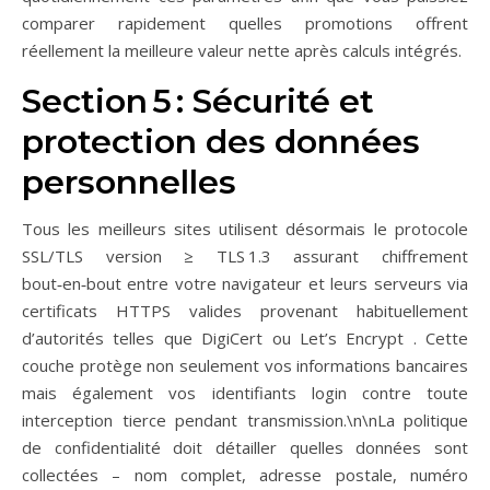
comparer rapidement quelles promotions offrent
réellement la meilleure valeur nette après calculs intégrés.
Section 5 : Sécurité et
protection des données
personnelles
Tous les meilleurs sites utilisent désormais le protocole
SSL/TLS version ≥ TLS 1.​3 assurant chiffrement
bout‑en‑bout entre votre navigateur et leurs serveurs via
certificats HTTPS valides provenant habituellement
d’autorités telles que DigiCert ou Let’s Encrypt . Cette
couche protège non seulement vos informations bancaires
mais également vos identifiants login contre toute
interception tierce pendant transmission.\n\nLa politique
de confidentialité doit détailler quelles données sont
collectées – nom complet, adresse postale, numéro