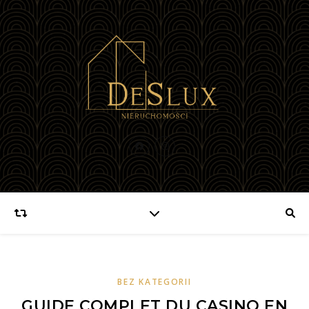
BEZ KATEGORII
GUIDE COMPLET DU CASINO EN