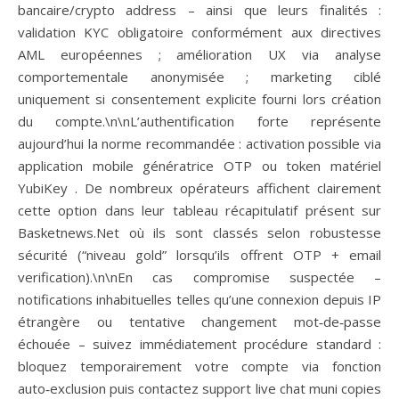
bancaire/crypto address – ainsi que leurs finalités :
validation KYC obligatoire conformément aux directives
AML européennes ; amélioration UX via analyse
comportementale anonymisée ; marketing ciblé
uniquement si consentement explicite fourni lors création
du compte.\n\nL’authentification forte représente
aujourd’hui la norme recommandée : activation possible via
application mobile génératrice OTP ou token matériel
YubiKey . De nombreux opérateurs affichent clairement
cette option dans leur tableau récapitulatif présent sur
Basketnews.Net où ils sont classés selon robustesse
sécurité (“niveau gold” lorsqu’ils offrent OTP + email
verification).\n\nEn cas compromise suspectée –
notifications inhabituelles telles qu’une connexion depuis IP
étrangère ou tentative changement mot‑de‑passe
échouée – suivez immédiatement procédure standard :
bloquez temporairement votre compte via fonction
auto‑exclusion puis contactez support live chat muni copies