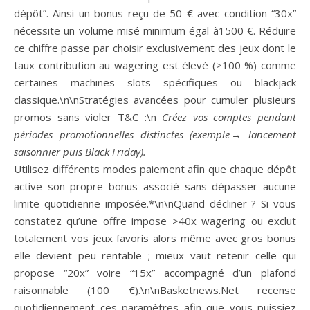
dépôt”. Ainsi un bonus reçu de 50 € avec condition “30x”
nécessite un volume misé minimum égal à​1500 €. Réduire
ce chiffre passe par choisir exclusivement des jeux dont le
taux contribution au wagering est élevé (>100 %) comme
certaines machines slots spécifiques ou blackjack
classique.\n\nStratégies avancées pour cumuler plusieurs
promos sans violer T&C :\n
Créez vos comptes pendant
périodes promotionnelles distinctes (exemple → lancement
saisonnier puis Black Friday).
Utilisez différents modes paiement afin que chaque dépôt
active son propre bonus associé sans dépasser aucune
limite quotidienne imposée.*\n\nQuand décliner ? Si vous
constatez qu’une offre impose >40x wagering ou exclut
totalement vos jeux favoris alors même avec gros bonus
elle devient peu rentable ; mieux vaut retenir celle qui
propose “20x” voire “15x” accompagné d’un plafond
raisonnable (
100 €).\n\nBasketnews.Net recense
quotidiennement ces paramètres afin que vous puissiez