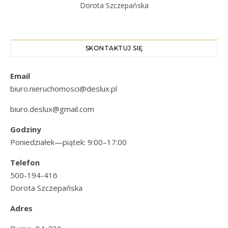
Dorota Szczepańska
SKONTAKTUJ SIĘ
Email
biuro.nieruchomosci@deslux.pl
biuro.deslux@gmail.com
Godziny
Poniedziałek—piątek: 9:00–17:00
Telefon
500-194-416
Dorota Szczepańska
Adres