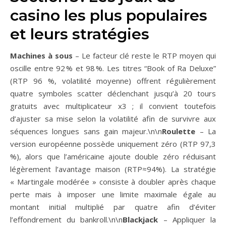
casino les plus populaires
et leurs stratégies
Machines à sous
– Le facteur clé reste le RTP moyen qui
oscille entre 92 % et 98 %. Les titres “Book of Ra Deluxe”
(RTP 96 %, volatilité moyenne) offrent régulièrement
quatre symboles scatter déclenchant jusqu’à 20 tours
gratuits avec multiplicateur x3 ; il convient toutefois
d’ajuster sa mise selon la volatilité afin de survivre aux
séquences longues sans gain majeur.\n\n
Roulette
– La
version européenne possède uniquement zéro (RTP 97,3
%), alors que l’américaine ajoute double zéro réduisant
légèrement l’avantage maison (
RTP≈94%). La stratégie
« Martingale modérée » consiste à doubler après chaque
perte mais à imposer une limite maximale égale au
montant initial multiplié par quatre afin d’éviter
l’effondrement du bankroll.\n\n
Blackjack
– Appliquer la