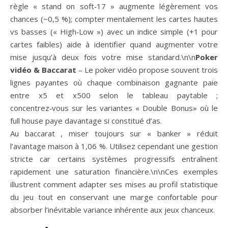
règle « stand on soft‑17 » augmente légèrement vos
chances (~0,5 %); compter mentalement les cartes hautes
vs basses (« High‑Low ») avec un indice simple (+1 pour
cartes faibles) aide à identifier quand augmenter votre
mise jusqu’à deux fois votre mise standard.\n\n
Poker
vidéo & Baccarat
– Le poker vidéo propose souvent trois
lignes payantes où chaque combinaison gagnante paie
entre x5 et x500 selon le tableau paytable ;
concentrez‑vous sur les variantes « Double Bonus» où le
full house paye davantage si constitué d’as.
Au baccarat , miser toujours sur « banker » réduit
l’avantage maison à
1,06 %. Utilisez cependant une gestion
stricte car certains systèmes progressifs entraînent
rapidement une saturation financière.\n\nCes exemples
illustrent comment adapter ses mises au profil statistique
du jeu tout en conservant une marge confortable pour
absorber l’inévitable variance inhérente aux jeux chanceux.