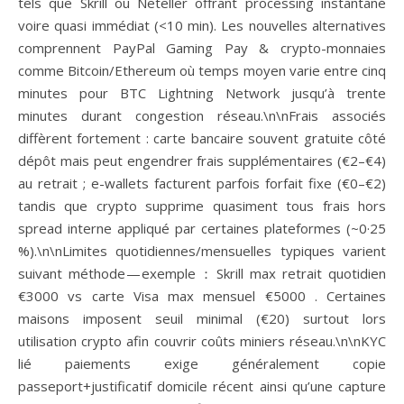
tels que Skrill ou Neteller offrant processing instantané
voire quasi immédiat (<10 min). Les nouvelles alternatives
comprennent PayPal Gaming Pay & crypto-monnaies
comme Bitcoin/Ethereum où temps moyen varie entre cinq
minutes pour BTC Lightning Network jusqu’à trente
minutes durant congestion réseau.\n\nFrais associés
diffèrent fortement : carte bancaire souvent gratuite côté
dépôt mais peut engendrer frais supplémentaires (€2–€4)
au retrait ; e-wallets facturent parfois forfait fixe (€0–€2)
tandis que crypto supprime quasiment tous frais hors
spread interne appliqué par certaines plateformes (~0·25
%).\n\nLimites quotidiennes/mensuelles typiques varient
suivant méthode — exemple ：Skrill max retrait quotidien
€3000 vs carte Visa max mensuel €5000 . Certaines
maisons imposent seuil minimal (€20) surtout lors
utilisation crypto afin couvrir coûts miniers réseau.\n\nKYC
lié paiements exige généralement copie
passeport+justificatif domicile récent ainsi qu’une capture