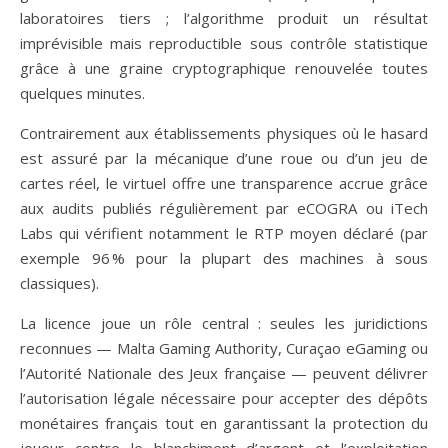
laboratoires tiers ; l’algorithme produit un résultat
imprévisible mais reproductible sous contrôle statistique
grâce à une graine cryptographique renouvelée toutes
quelques minutes.
Contrairement aux établissements physiques où le hasard
est assuré par la mécanique d’une roue ou d’un jeu de
cartes réel, le virtuel offre une transparence accrue grâce
aux audits publiés régulièrement par eCOGRA ou iTech
Labs qui vérifient notamment le RTP moyen déclaré (par
exemple 96 % pour la plupart des machines à sous
classiques).
La licence joue un rôle central : seules les juridictions
reconnues — Malta Gaming Authority, Curaçao eGaming ou
l’Autorité Nationale des Jeux française — peuvent délivrer
l’autorisation légale nécessaire pour accepter des dépôts
monétaires français tout en garantissant la protection du