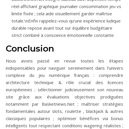
réel affichant graphique journalier consommation jeu vs
limite fixée ; cela aide visuellement garder maîtrise
totale.\nEnfin rappelez-vous qu’une expérience ludique
durable repose avant tout sur équilibre budgétaire
strict combiné à conscience émotionnelle constante.
Conclusion
Nous avons passé en revue toutes les étapes
indispensables pour naviguer sereinement dans l’univers
complexe du jeu numérique français : comprendre
architecture technique & rôle crucial des licences
européennes ; sélectionner judicieusement son nouveau
site grâce aux évaluations objectives prodiguées
notamment par Basketnews.Net ; maîtriser stratégies
fondamentales autour slots, roulette , blackjack & autres
classiques populaires ; optimiser bénéfices via bonus
intelligents tout respectant conditions wagering réalistes ;