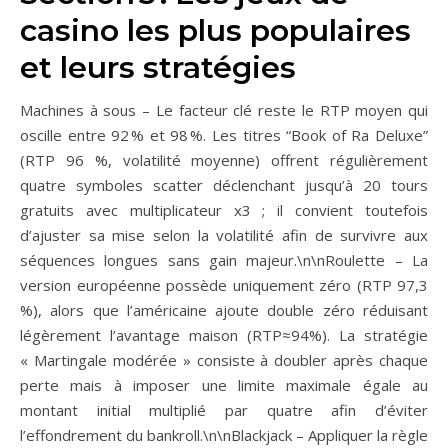
casino les plus populaires
et leurs stratégies
Machines à sous – Le facteur clé reste le RTP moyen qui
oscille entre 92 % et 98 %. Les titres “Book of Ra Deluxe”
(RTP 96 %, volatilité moyenne) offrent régulièrement
quatre symboles scatter déclenchant jusqu’à 20 tours
gratuits avec multiplicateur x3 ; il convient toutefois
d’ajuster sa mise selon la volatilité afin de survivre aux
séquences longues sans gain majeur.\n\nRoulette – La
version européenne possède uniquement zéro (RTP 97,3
%), alors que l’américaine ajoute double zéro réduisant
légèrement l’avantage maison (
RTP≈94%). La stratégie
« Martingale modérée » consiste à doubler après chaque
perte mais à imposer une limite maximale égale au
montant initial multiplié par quatre afin d’éviter
l’effondrement du bankroll.\n\nBlackjack – Appliquer la règle