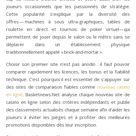
joueurs occasionnels que les passionnés de stratégie.
Cette popularité s’explique par la diversité des
offres — machines à sous ultra‑graphiques, tables de
roulette en direct et tournois de poker virtuel—qui
permettent de jouer depuis le salon ou le métro sans se
déplacer dans un établissement physique
traditionnellement appelé « brick‑and‑mortar ».
Choisir son premier site n’est pas anodin : il faut pouvoir
comparer rapidement les licences, les bonus et la fiabilité
technique. C’est pourquoi il est essentiel de s’appuyer sur
des sites de comparaison fiables comme
nouveau casino
en ligne
. Basketnews.Net analyse chaque nouveau site de
casino en ligne selon des critères indépendants et publie
des classements actualisés chaque semaine afin d’aider les
joueurs à éviter les pièges et à profiter des meilleures
promotions disponibles dès leur inscription.