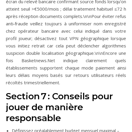
écran du relevé bancaire confirmant source fonds lorsqu’on
atteint seuil >€5000/mois ; délai traitement habituel ≤72 h
après réception documents complets.\n\nPour éviter refus
anti‑fraude veillez toujours à uniformiser nom enregistré
chez opérateur bancaire avec celui indiqué dans votre
profil joueur; désactivez tout VPN géographique lorsque
vous initiez retrait car cela peut déclencher algorithmes
suspicion double localisation géographique.\n\nEncore une
fois Basketnews.Net indique clairement quels
établissements supportent chaque mode paiement ainsi
leurs délais moyens basés sur retours utilisateurs réels
récoltés trimestriellement.
Section 7 : Conseils pour
jouer de manière
responsable
Définissez préalablement budget mensuel maximal ­–