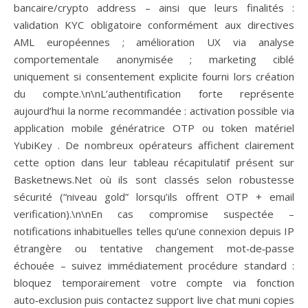
bancaire/crypto address – ainsi que leurs finalités :
validation KYC obligatoire conformément aux directives
AML européennes ; amélioration UX via analyse
comportementale anonymisée ; marketing ciblé
uniquement si consentement explicite fourni lors création
du compte.\n\nL’authentification forte représente
aujourd’hui la norme recommandée : activation possible via
application mobile génératrice OTP ou token matériel
YubiKey . De nombreux opérateurs affichent clairement
cette option dans leur tableau récapitulatif présent sur
Basketnews.Net où ils sont classés selon robustesse
sécurité (“niveau gold” lorsqu’ils offrent OTP + email
verification).\n\nEn cas compromise suspectée –
notifications inhabituelles telles qu’une connexion depuis IP
étrangère ou tentative changement mot‑de‑passe
échouée – suivez immédiatement procédure standard :
bloquez temporairement votre compte via fonction
auto‑exclusion puis contactez support live chat muni copies