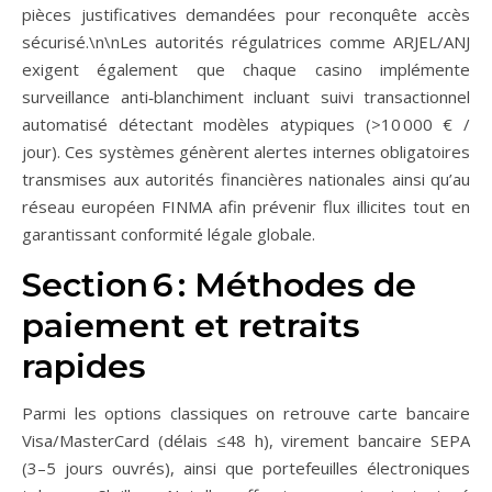
pièces justificatives demandées pour reconquête accès
sécurisé.\n\nLes autorités régulatrices comme ARJEL/ANJ
exigent également que chaque casino implémente
surveillance anti‑blanchiment incluant suivi transactionnel
automatisé détectant modèles atypiques (>10 000 € /
jour). Ces systèmes génèrent alertes internes obligatoires
transmises aux autorités financières nationales ainsi qu’au
réseau européen FINMA afin prévenir flux illicites tout en
garantissant conformité légale globale.
Section 6 : Méthodes de
paiement et retraits
rapides
Parmi les options classiques on retrouve carte bancaire
Visa/MasterCard (délais ≤48 h), virement bancaire SEPA
(3–5 jours ouvrés), ainsi que portefeuilles électroniques