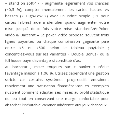
« stand on soft‑17 » augmente légèrement vos chances
(~0,5 %); compter mentalement les cartes hautes vs
basses (« High‑Low ») avec un indice simple (+1 pour
cartes faibles) aide à identifier quand augmenter votre
mise jusqu’à deux fois votre mise standard.\n\nPoker
vidéo & Baccarat – Le poker vidéo propose souvent trois
lignes payantes où chaque combinaison gagnante paie
entre x5 et x500 selon le tableau paytable ;
concentrez‑vous sur les variantes « Double Bonus» où le
full house paye davantage si constitué d’as.
Au baccarat , miser toujours sur « banker » réduit
l’avantage maison à
1,06 %. Utilisez cependant une gestion
stricte car certains systèmes progressifs entraînent
rapidement une saturation financière.\n\nCes exemples
illustrent comment adapter ses mises au profil statistique
du jeu tout en conservant une marge confortable pour
absorber l’inévitable variance inhérente aux jeux chanceux.