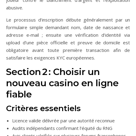
joueur contre le blanchiment d’argent et l’exploitation
abusive.
Le processus d’inscription débute généralement par un
formulaire simple demandant nom, date de naissance et
adresse e‑mail ; ensuite une vérification d’identité via
upload d’une pièce officielle et preuve de domicile est
obligatoire avant toute première transaction afin de
satisfaire les exigences KYC européennes.
Section 2 : Choisir un
nouveau casino en ligne
fiable
Critères essentiels
Licence valide délivrée par une autorité reconnue
Audits indépendants confirmant l’équité du RNG
Avis clients vérifiés sur plusieurs forums francophones