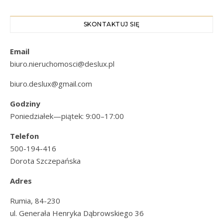
SKONTAKTUJ SIĘ
Email
biuro.nieruchomosci@deslux.pl
biuro.deslux@gmail.com
Godziny
Poniedziałek—piątek: 9:00–17:00
Telefon
500-194-416
Dorota Szczepańska
Adres
Rumia, 84-230
ul. Generała Henryka Dąbrowskiego 36