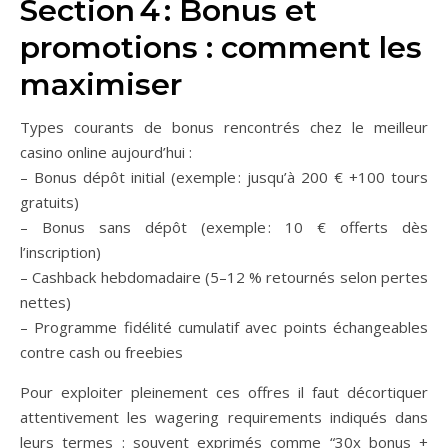
Section 4 : Bonus et
promotions : comment les
maximiser
Types courants de bonus rencontrés chez le meilleur
casino online aujourd’hui :
– Bonus dépôt initial (exemple : jusqu’à 200 € +100 tours
gratuits)
– Bonus sans dépôt (exemple : 10 € offerts dès
l’inscription)
– Cashback hebdomadaire (5–12 % retournés selon pertes
nettes)
– Programme fidélité cumulatif avec points échangeables
contre cash ou freebies
Pour exploiter pleinement ces offres il faut décortiquer
attentivement les wagering requirements indiqués dans
leurs termes : souvent exprimés comme “30x bonus +