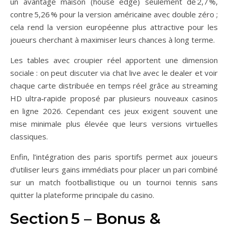
un avantage maison (house edge) seulement de 2,7 %,
contre 5,26 % pour la version américaine avec double zéro ;
cela rend la version européenne plus attractive pour les
joueurs cherchant à maximiser leurs chances à long terme.
Les tables avec croupier réel apportent une dimension
sociale : on peut discuter via chat live avec le dealer et voir
chaque carte distribuée en temps réel grâce au streaming
HD ultra‑rapide proposé par plusieurs nouveaux casinos
en ligne 2026. Cependant ces jeux exigent souvent une
mise minimale plus élevée que leurs versions virtuelles
classiques.
Enfin, l’intégration des paris sportifs permet aux joueurs
d’utiliser leurs gains immédiats pour placer un pari combiné
sur un match footballistique ou un tournoi tennis sans
quitter la plateforme principale du casino.
Section 5 – Bonus &