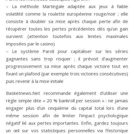
– La méthode Martingale adaptée aux jeux à faible
volatilité comme la roulette européenne rouge/noir ; elle
consiste à doubler sa mise après chaque perte afin de
récupérer toutes les pertes précédentes dès qu’un gain
survient (attention toutefois aux limites maximales
imposées par le casino)
– Le système Paroli pour capitaliser sur les séries
gagnantes sans trop risquer ; il prévoit d’augmenter
progressivement sa mise après chaque victoire tout en
fixant un plafond (par exemple trois victoires consécutives)
puis revenir à la mise initiale
Basketnews.Net recommande également d’utiliser une
règle simple dite « 20 % bankroll per session » : ne jamais
engager plus d’un cinquième du capital total lors d’une
même session afin de limiter l’impact psychologique
négatif lié aux pertes importantes. Enfin, gardez toujours
un œil sur vos statistiques personnelles via l’historique