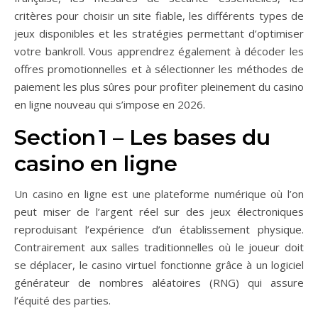
critères pour choisir un site fiable, les différents types de
jeux disponibles et les stratégies permettant d’optimiser
votre bankroll. Vous apprendrez également à décoder les
offres promotionnelles et à sélectionner les méthodes de
paiement les plus sûres pour profiter pleinement du casino
en ligne nouveau qui s’impose en 2026.
Section 1 – Les bases du
casino en ligne
Un casino en ligne est une plateforme numérique où l’on
peut miser de l’argent réel sur des jeux électroniques
reproduisant l’expérience d’un établissement physique.
Contrairement aux salles traditionnelles où le joueur doit
se déplacer, le casino virtuel fonctionne grâce à un logiciel
générateur de nombres aléatoires (RNG) qui assure
l’équité des parties.