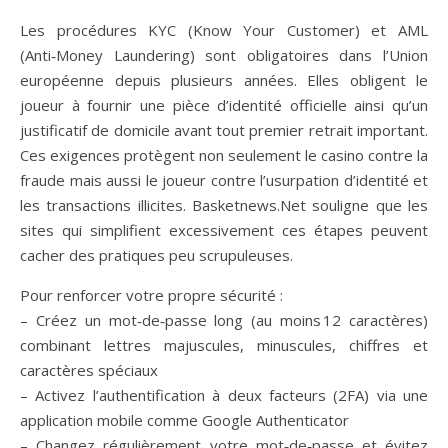
Les procédures KYC (Know Your Customer) et AML
(Anti‑Money Laundering) sont obligatoires dans l’Union
européenne depuis plusieurs années. Elles obligent le
joueur à fournir une pièce d’identité officielle ainsi qu’un
justificatif de domicile avant tout premier retrait important.
Ces exigences protègent non seulement le casino contre la
fraude mais aussi le joueur contre l’usurpation d’identité et
les transactions illicites. Basketnews.Net souligne que les
sites qui simplifient excessivement ces étapes peuvent
cacher des pratiques peu scrupuleuses.
Pour renforcer votre propre sécurité :
– Créez un mot‑de‑passe long (au moins 12 caractères)
combinant lettres majuscules, minuscules, chiffres et
caractères spéciaux
– Activez l’authentification à deux facteurs (2FA) via une
application mobile comme Google Authenticator
– Changez régulièrement votre mot‑de‑passe et évitez