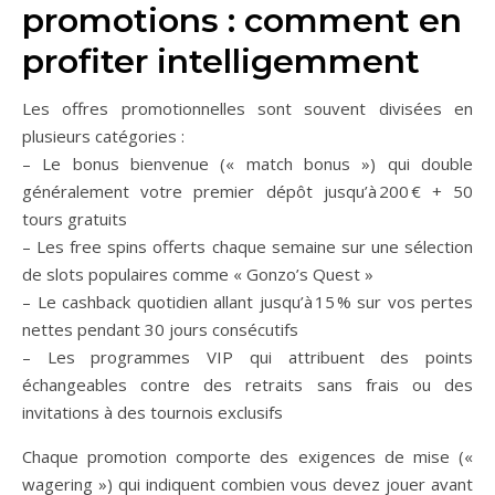
promotions : comment en
profiter intelligemment
Les offres promotionnelles sont souvent divisées en
plusieurs catégories :
– Le bonus bienvenue (« match bonus ») qui double
généralement votre premier dépôt jusqu’à 200 € + 50
tours gratuits
– Les free spins offerts chaque semaine sur une sélection
de slots populaires comme « Gonzo’s Quest »
– Le cashback quotidien allant jusqu’à 15 % sur vos pertes
nettes pendant 30 jours consécutifs
– Les programmes VIP qui attribuent des points
échangeables contre des retraits sans frais ou des
invitations à des tournois exclusifs
Chaque promotion comporte des exigences de mise («
wagering ») qui indiquent combien vous devez jouer avant