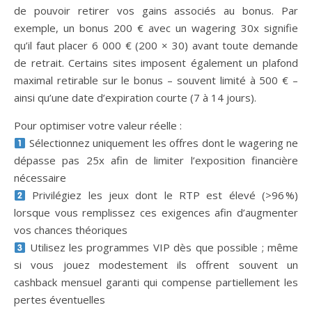
de pouvoir retirer vos gains associés au bonus. Par
exemple, un bonus 200 € avec un wagering 30x signifie
qu’il faut placer 6 000 € (200 × 30) avant toute demande
de retrait. Certains sites imposent également un plafond
maximal retirable sur le bonus – souvent limité à 500 € –
ainsi qu’une date d’expiration courte (7 à 14 jours).
Pour optimiser votre valeur réelle :
Sélectionnez uniquement les offres dont le wagering ne
dépasse pas 25x afin de limiter l’exposition financière
nécessaire
Privilégiez les jeux dont le RTP est élevé (>96 %)
lorsque vous remplissez ces exigences afin d’augmenter
vos chances théoriques
Utilisez les programmes VIP dès que possible ; même
si vous jouez modestement ils offrent souvent un
cashback mensuel garanti qui compense partiellement les
pertes éventuelles