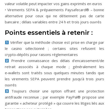
valeur volatile peut impacter vos gains exprimés en euros
• Virements SEPA & prépaiements Paysafecard® – bonne
alternative pour ceux qui ne détiennent pas de carte
bancaire ; délais variables entre 24 h et trois jours ouvrés
Points essentiels à retenir :
Vérifier que la méthode choisie est prise en charge par
le casino sélectionné ; certains sites refusent les
crypto‑dépôts pour raisons réglementaires
Prendre connaissance des délais d’encaissement/de
retrait associés à chaque mode ; généralement les
e‑wallets sont traités sous quelques minutes tandis que
les virements SEPA peuvent prendre jusqu’à trois jours
ouvrés
Toujours choisir une option offrant une protection
antifraude reconnue ; par exemple PayPal® propose une
garantie « acheteur protégé » qui couvre les litiges liés aux