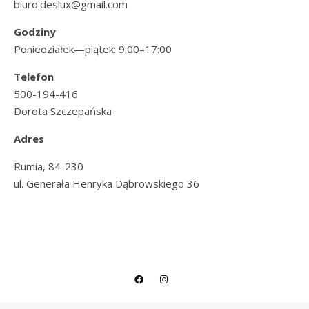
biuro.deslux@gmail.com
Godziny
Poniedziałek—piątek: 9:00–17:00
Telefon
500-194-416
Dorota Szczepańska
Adres
Rumia, 84-230
ul. Generała Henryka Dąbrowskiego 36