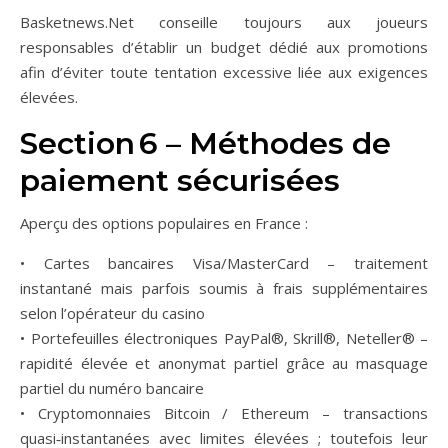
Basketnews.Net conseille toujours aux joueurs
responsables d’établir un budget dédié aux promotions
afin d’éviter toute tentation excessive liée aux exigences
élevées.
Section 6 – Méthodes de
paiement sécurisées
Aperçu des options populaires en France :
• Cartes bancaires Visa/MasterCard – traitement
instantané mais parfois soumis à frais supplémentaires
selon l’opérateur du casino
• Portefeuilles électroniques PayPal®, Skrill®, Neteller® –
rapidité élevée et anonymat partiel grâce au masquage
partiel du numéro bancaire
• Cryptomonnaies Bitcoin / Ethereum – transactions
quasi‑instantanées avec limites élevées ; toutefois leur