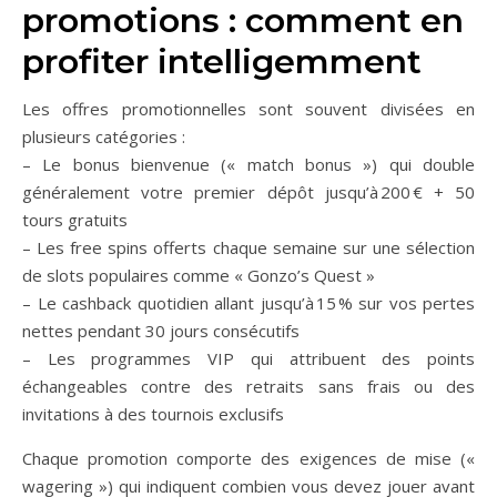
promotions : comment en
profiter intelligemment
Les offres promotionnelles sont souvent divisées en
plusieurs catégories :
– Le bonus bienvenue (« match bonus ») qui double
généralement votre premier dépôt jusqu’à 200 € + 50
tours gratuits
– Les free spins offerts chaque semaine sur une sélection
de slots populaires comme « Gonzo’s Quest »
– Le cashback quotidien allant jusqu’à 15 % sur vos pertes
nettes pendant 30 jours consécutifs
– Les programmes VIP qui attribuent des points
échangeables contre des retraits sans frais ou des
invitations à des tournois exclusifs
Chaque promotion comporte des exigences de mise («
wagering ») qui indiquent combien vous devez jouer avant