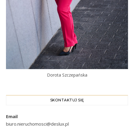
Dorota Szczepańska
SKONTAKTUJ SIĘ
Email
biuro.nieruchomosci@deslux.pl