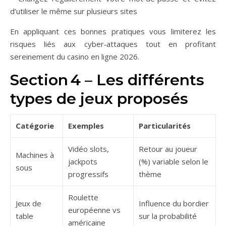
d’utiliser le même sur plusieurs sites
En appliquant ces bonnes pratiques vous limiterez les
risques liés aux cyber‑attaques tout en profitant
sereinement du casino en ligne 2026.
Section 4 – Les différents
types de jeux proposés
Catégorie
Exemples
Particularités
Vidéo slots,
Retour au joueur
Machines à
jackpots
(%) variable selon le
sous
progressifs
thème
Roulette
Jeux de
Influence du bordier
européenne vs
table
sur la probabilité
américaine