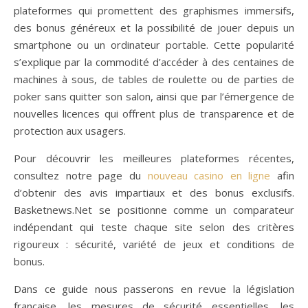
plateformes qui promettent des graphismes immersifs,
des bonus généreux et la possibilité de jouer depuis un
smartphone ou un ordinateur portable. Cette popularité
s’explique par la commodité d’accéder à des centaines de
machines à sous, de tables de roulette ou de parties de
poker sans quitter son salon, ainsi que par l’émergence de
nouvelles licences qui offrent plus de transparence et de
protection aux usagers.
Pour découvrir les meilleures plateformes récentes,
consultez notre page du
nouveau casino en ligne
afin
d’obtenir des avis impartiaux et des bonus exclusifs.
Basketnews.Net se positionne comme un comparateur
indépendant qui teste chaque site selon des critères
rigoureux : sécurité, variété de jeux et conditions de
bonus.
Dans ce guide nous passerons en revue la législation
française, les mesures de sécurité essentielles, les