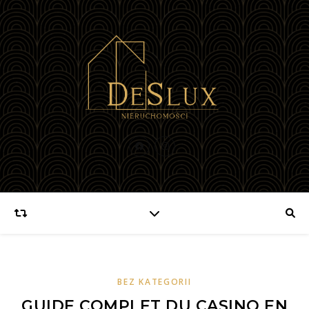
BEZ KATEGORII
GUIDE COMPLET DU CASINO EN