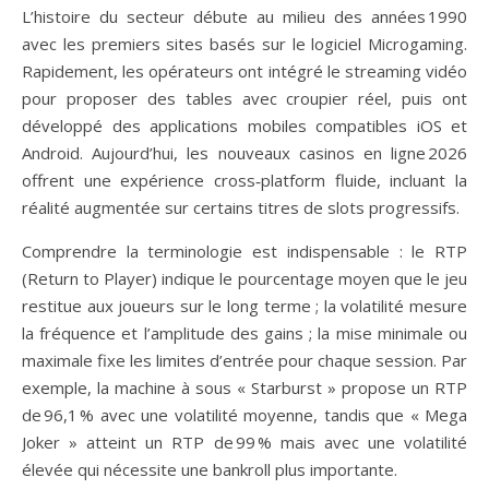
L’histoire du secteur débute au milieu des années 1990
avec les premiers sites basés sur le logiciel Microgaming.
Rapidement, les opérateurs ont intégré le streaming vidéo
pour proposer des tables avec croupier réel, puis ont
développé des applications mobiles compatibles iOS et
Android. Aujourd’hui, les nouveaux casinos en ligne 2026
offrent une expérience cross‑platform fluide, incluant la
réalité augmentée sur certains titres de slots progressifs.
Comprendre la terminologie est indispensable : le RTP
(Return to Player) indique le pourcentage moyen que le jeu
restitue aux joueurs sur le long terme ; la volatilité mesure
la fréquence et l’amplitude des gains ; la mise minimale ou
maximale fixe les limites d’entrée pour chaque session. Par
exemple, la machine à sous « Starburst » propose un RTP
de 96,1 % avec une volatilité moyenne, tandis que « Mega
Joker » atteint un RTP de 99 % mais avec une volatilité
élevée qui nécessite une bankroll plus importante.