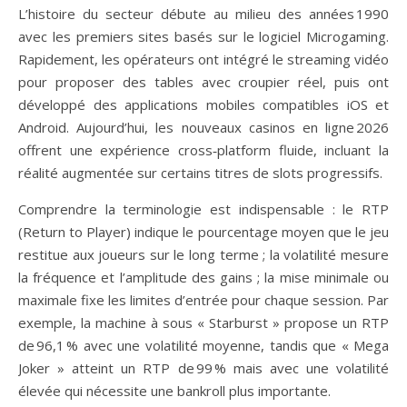
L’histoire du secteur débute au milieu des années 1990
avec les premiers sites basés sur le logiciel Microgaming.
Rapidement, les opérateurs ont intégré le streaming vidéo
pour proposer des tables avec croupier réel, puis ont
développé des applications mobiles compatibles iOS et
Android. Aujourd’hui, les nouveaux casinos en ligne 2026
offrent une expérience cross‑platform fluide, incluant la
réalité augmentée sur certains titres de slots progressifs.
Comprendre la terminologie est indispensable : le RTP
(Return to Player) indique le pourcentage moyen que le jeu
restitue aux joueurs sur le long terme ; la volatilité mesure
la fréquence et l’amplitude des gains ; la mise minimale ou
maximale fixe les limites d’entrée pour chaque session. Par
exemple, la machine à sous « Starburst » propose un RTP
de 96,1 % avec une volatilité moyenne, tandis que « Mega
Joker » atteint un RTP de 99 % mais avec une volatilité
élevée qui nécessite une bankroll plus importante.