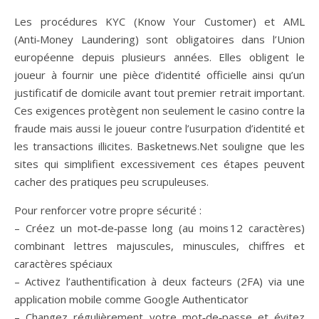
Les procédures KYC (Know Your Customer) et AML
(Anti‑Money Laundering) sont obligatoires dans l’Union
européenne depuis plusieurs années. Elles obligent le
joueur à fournir une pièce d’identité officielle ainsi qu’un
justificatif de domicile avant tout premier retrait important.
Ces exigences protègent non seulement le casino contre la
fraude mais aussi le joueur contre l’usurpation d’identité et
les transactions illicites. Basketnews.Net souligne que les
sites qui simplifient excessivement ces étapes peuvent
cacher des pratiques peu scrupuleuses.
Pour renforcer votre propre sécurité :
– Créez un mot‑de‑passe long (au moins 12 caractères)
combinant lettres majuscules, minuscules, chiffres et
caractères spéciaux
– Activez l’authentification à deux facteurs (2FA) via une
application mobile comme Google Authenticator
– Changez régulièrement votre mot‑de‑passe et évitez