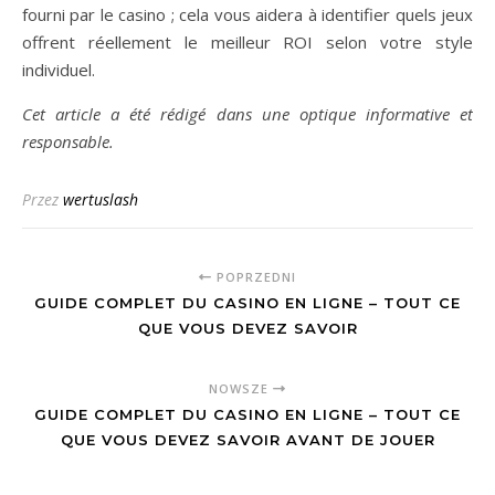
fourni par le casino ; cela vous aidera à identifier quels jeux
offrent réellement le meilleur ROI selon votre style
individuel.
Cet article a été rédigé dans une optique informative et
responsable.
Przez
wertuslash
POPRZEDNI
GUIDE COMPLET DU CASINO EN LIGNE – TOUT CE
QUE VOUS DEVEZ SAVOIR
NOWSZE
GUIDE COMPLET DU CASINO EN LIGNE – TOUT CE
QUE VOUS DEVEZ SAVOIR AVANT DE JOUER