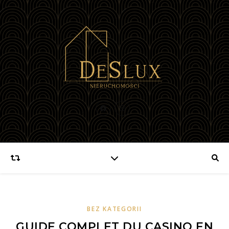
BEZ KATEGORII
GUIDE COMPLET DU CASINO EN