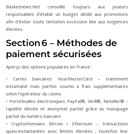
Basketnews.Net conseille toujours aux joueurs
responsables d’établir un budget dédié aux promotions
afin d’éviter toute tentation excessive liée aux exigences
élevées.
Section 6 – Méthodes de
paiement sécurisées
Aperçu des options populaires en France :
• Cartes bancaires Visa/MasterCard – traitement
instantané mais parfois soumis à frais supplémentaires
selon l’opérateur du casino
• Portefeuilles électroniques PayPal®, Skrill®, Neteller® –
rapidité élevée et anonymat partiel grâce au masquage
partiel du numéro bancaire
• Cryptomonnaies Bitcoin / Ethereum – transactions
quasi‑instantanées avec limites élevées ; toutefois leur