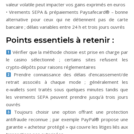
valeur volatile peut impacter vos gains exprimés en euros
• Virements SEPA & prépaiements Paysafecard® – bonne
alternative pour ceux qui ne détiennent pas de carte
bancaire ; délais variables entre 24 h et trois jours ouvrés
Points essentiels à retenir :
Vérifier que la méthode choisie est prise en charge par
le casino sélectionné ; certains sites refusent les
crypto‑dépôts pour raisons réglementaires
Prendre connaissance des délais d’encaissement/de
retrait associés à chaque mode ; généralement les
e‑wallets sont traités sous quelques minutes tandis que
les virements SEPA peuvent prendre jusqu’à trois jours
ouvrés
Toujours choisir une option offrant une protection
antifraude reconnue ; par exemple PayPal® propose une
garantie « acheteur protégé » qui couvre les litiges liés aux