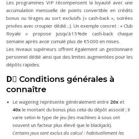
Les programmes VIP récompensent la loyauté avec une
accumulation mensuelle de points convertible en crédits
bonus ou tirages au sort exclusifs (« cash‑back », soirées
privées avec croupier dédié…). Un exemple concret : « Club
Royale » propose jusqu’à 15 %​de cash‑back chaque
semaine après avoir cumulé plus de €5 000 en mises.
Les niveaux supérieurs offrent également un gestionnaire
personnel dédié ainsi que des limites augmentées pour les
dépôts rapides.
D️⃣ Conditions générales à
connaître
Le wagering représente généralement entre
20x
et
40x
le montant du bonus plus celui du dépôt associé ; il
varie selon le type de jeu (les machines à sous ont
souvent un facteur plus élevé que le blackjack).
Certains jeux sont exclus du calcul : habituellement les