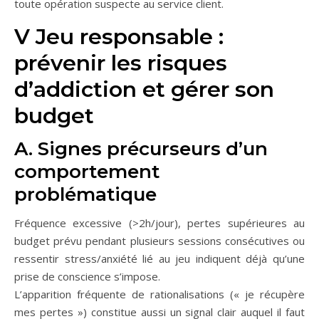
toute opération suspecte au service client.
V Jeu responsable :
prévenir les risques
d’addiction et gérer son
budget
A. Signes précurseurs d’un
comportement
problématique
Fréquence excessive (>2h/jour), pertes supérieures au
budget prévu pendant plusieurs sessions consécutives ou
ressentir stress/anxiété lié au jeu indiquent déjà qu’une
prise de conscience s’impose.
L’apparition fréquente de rationalisations (« je récupère
mes pertes ») constitue aussi un signal clair auquel il faut