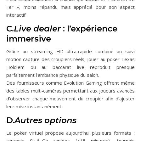
Fer », moins répandu mais apprécié pour son aspect
interactif.
C.
Live dealer
: l’expérience
immersive
Grâce au streaming HD ultra‑rapide combiné au suivi
motion capture des croupiers réels, jouer au poker Texas
Hold’em ou au baccarat live reproduit presque
parfaitement l’ambiance physique du salon.
Des fournisseurs comme Evolution Gaming offrent même
des tables multi‑caméras permettant aux joueurs avancés
d’observer chaque mouvement du croupier afin d’ajuster
leur mise instantanément.
D.
Autres options
Le poker virtuel propose aujourd’hui plusieurs formats :
tournois Sit‑&‑Go rapides (<15 minutes), tournois