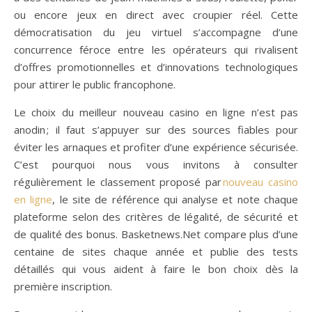
ou encore jeux en direct avec croupier réel. Cette
démocratisation du jeu virtuel s’accompagne d’une
concurrence féroce entre les opérateurs qui rivalisent
d’offres promotionnelles et d’innovations technologiques
pour attirer le public francophone.
Le choix du meilleur nouveau casino en ligne n’est pas
anodin ; il faut s’appuyer sur des sources fiables pour
éviter les arnaques et profiter d’une expérience sécurisée.
C’est pourquoi nous vous invitons à consulter
régulièrement le classement proposé par
nouveau casino
en ligne
, le site de référence qui analyse et note chaque
plateforme selon des critères de légalité, de sécurité et
de qualité des bonus. Basketnews.Net compare plus d’une
centaine de sites chaque année et publie des tests
détaillés qui vous aident à faire le bon choix dès la
première inscription.