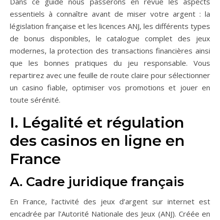
Dans ce guide nous passerons en revue les aspects
essentiels à connaître avant de miser votre argent : la
législation française et les licences ANJ, les différents types
de bonus disponibles, le catalogue complet des jeux
modernes, la protection des transactions financières ainsi
que les bonnes pratiques du jeu responsable. Vous
repartirez avec une feuille de route claire pour sélectionner
un casino fiable, optimiser vos promotions et jouer en
toute sérénité.
I. Légalité et régulation
des casinos en ligne en
France
A. Cadre juridique français
En France, l’activité des jeux d’argent sur internet est
encadrée par l’Autorité Nationale des Jeux (ANJ). Créée en