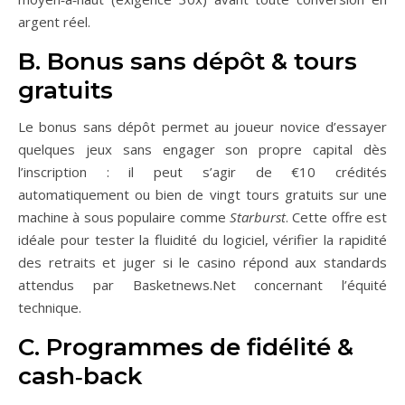
argent réel.
B. Bonus sans dépôt & tours
gratuits
Le bonus sans dépôt permet au joueur novice d’essayer
quelques jeux sans engager son propre capital dès
l’inscription : il peut s’agir de €10 crédités
automatiquement ou bien de vingt tours gratuits sur une
machine à sous populaire comme
Starburst
. Cette offre est
idéale pour tester la fluidité du logiciel, vérifier la rapidité
des retraits et juger si le casino répond aux standards
attendus par Basketnews.Net concernant l’équité
technique.
C. Programmes de fidélité &
cash‑back