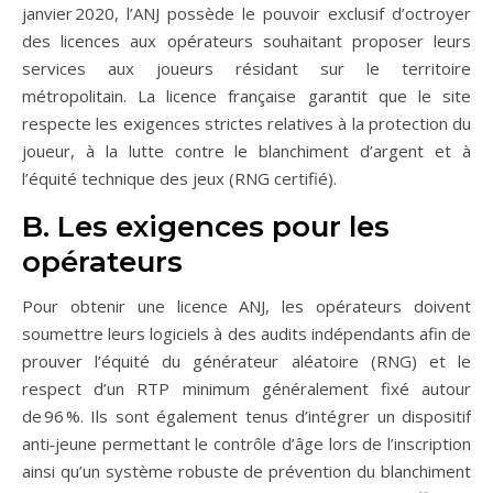
janvier 2020, l’ANJ possède le pouvoir exclusif d’octroyer
des licences aux opérateurs souhaitant proposer leurs
services aux joueurs résidant sur le territoire
métropolitain. La licence française garantit que le site
respecte les exigences strictes relatives à la protection du
joueur, à la lutte contre le blanchiment d’argent et à
l’équité technique des jeux (RNG certifié).
B. Les exigences pour les
opérateurs
Pour obtenir une licence ANJ, les opérateurs doivent
soumettre leurs logiciels à des audits indépendants afin de
prouver l’équité du générateur aléatoire (RNG) et le
respect d’un RTP minimum généralement fixé autour
de 96 %. Ils sont également tenus d’intégrer un dispositif
anti‑jeune permettant le contrôle d’âge lors de l’inscription
ainsi qu’un système robuste de prévention du blanchiment