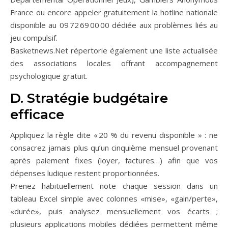
France ou encore appeler gratuitement la hotline nationale
disponible au 09 72 69 00 00 dédiée aux problèmes liés au
jeu compulsif.
Basketnews.Net répertorie également une liste actualisée
des associations locales offrant accompagnement
psychologique gratuit.
D.​ Stratégie budgétaire
efficace
Appliquez la règle dite « 20 % du revenu disponible » : ne
consacrez jamais plus qu’un cinquième mensuel provenant
après paiement fixes (loyer, factures…) afin que vos
dépenses ludique restent proportionnées.
Prenez habituellement note chaque session dans un
tableau Excel simple avec colonnes «mise», «gain/perte»,
«durée», puis analysez mensuellement vos écarts ;
plusieurs applications mobiles dédiées permettent même