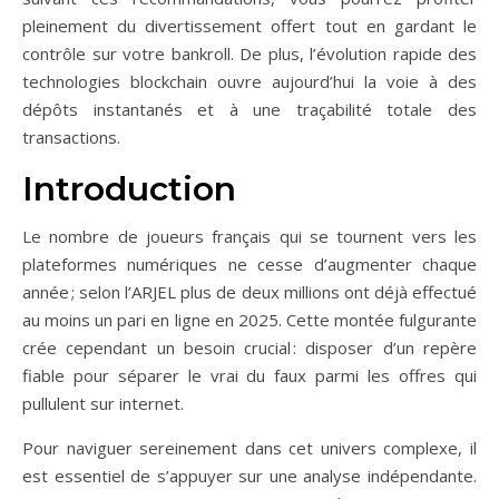
pleinement du divertissement offert tout en gardant le
contrôle sur votre bankroll. De plus, l’évolution rapide des
technologies blockchain ouvre aujourd’hui la voie à des
dépôts instantanés et à une traçabilité totale des
transactions.
Introduction
Le nombre de joueurs français qui se tournent vers les
plateformes numériques ne cesse d’augmenter chaque
année ; selon l’ARJEL plus de deux millions ont déjà effectué
au moins un pari en ligne en 2025. Cette montée fulgurante
crée cependant un besoin crucial : disposer d’un repère
fiable pour séparer le vrai du faux parmi les offres qui
pullulent sur internet.
Pour naviguer sereinement dans cet univers complexe, il
est essentiel de s’appuyer sur une analyse indépendante.