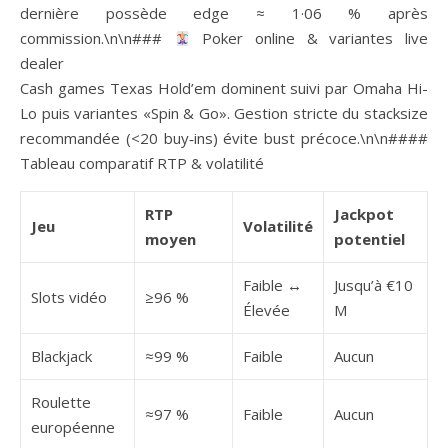
dernière possède edge ≈ 1·06 % après
commission.\n\n###
Poker online & variantes live
dealer
Cash games Texas Hold’em dominent suivi par Omaha Hi-
Lo puis variantes «Spin & Go». Gestion stricte du stacksize
recommandée (<20 buy‑ins) évite bust précoce.\n\n####
Tableau comparatif RTP & volatilité
RTP
Jackpot
Jeu
Volatilité
moyen
potentiel
Faible ↔︎
Jusqu’à €10
Slots vidéo
≥96 %
Élevée
M
Blackjack
≈99 %
Faible
Aucun
Roulette
≈97 %
Faible
Aucun
européenne