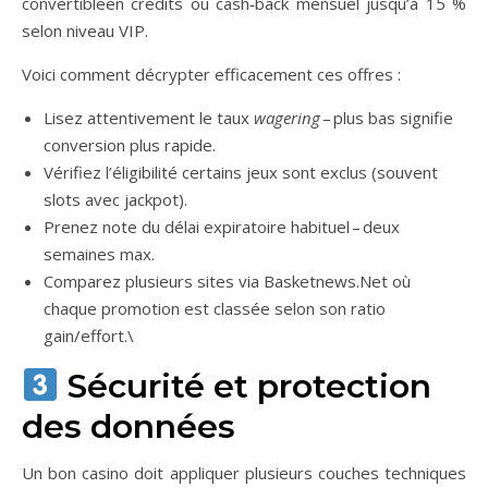
convertibleen crédits ou cash‑back mensuel jusqu’à 15 %
selon niveau VIP.
Voici comment décrypter efficacement ces offres :
Lisez attentivement le taux
wagering
– plus bas signifie
conversion plus rapide.
Vérifiez l’éligibilité certains jeux sont exclus (souvent
slots avec jackpot).
Prenez note du délai expiratoire habituel – deux
semaines max.
Comparez plusieurs sites via Basketnews.Net où
chaque promotion est classée selon son ratio
gain/effort.\
Sécurité et protection
des données
Un bon casino doit appliquer plusieurs couches techniques