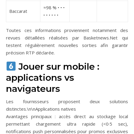
≈98 % • • •
Baccarat
• • • • • •
Toutes ces informations proviennent notamment des
revues détaillées réalisées par Basketnews.Net qui
testent régulièrement nouvelles sorties afin garantir
précision RTP déclarée.
Jouer sur mobile :
applications vs
navigateurs
Les fournisseurs proposent deux solutions
distinctes.\n\nApplications natives
Avantages principaux : accès direct au stockage local
permettant chargement ultra rapide (<0·5 sec),
notifications push personnalisées pour promos exclusives