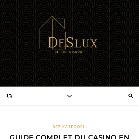
BEZ KATEGORII
GUIDE COMPLET DU CASINO EN