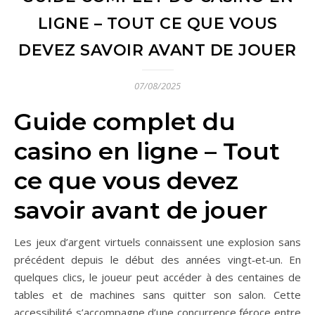
LIGNE – TOUT CE QUE VOUS
DEVEZ SAVOIR AVANT DE JOUER
07/08/2025
Guide complet du
casino en ligne – Tout
ce que vous devez
savoir avant de jouer
Les jeux d’argent virtuels connaissent une explosion sans
précédent depuis le début des années vingt‑et‑un. En
quelques clics, le joueur peut accéder à des centaines de
tables et de machines sans quitter son salon. Cette
accessibilité s’accompagne d’une concurrence féroce entre