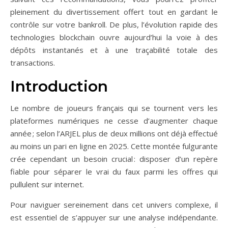
pleinement du divertissement offert tout en gardant le
contrôle sur votre bankroll. De plus, l’évolution rapide des
technologies blockchain ouvre aujourd’hui la voie à des
dépôts instantanés et à une traçabilité totale des
transactions.
Introduction
Le nombre de joueurs français qui se tournent vers les
plateformes numériques ne cesse d’augmenter chaque
année ; selon l’ARJEL plus de deux millions ont déjà effectué
au moins un pari en ligne en 2025. Cette montée fulgurante
crée cependant un besoin crucial : disposer d’un repère
fiable pour séparer le vrai du faux parmi les offres qui
pullulent sur internet.
Pour naviguer sereinement dans cet univers complexe, il
est essentiel de s’appuyer sur une analyse indépendante.