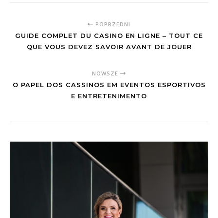
POPRZEDNI
GUIDE COMPLET DU CASINO EN LIGNE – TOUT CE
QUE VOUS DEVEZ SAVOIR AVANT DE JOUER
NOWSZE
O PAPEL DOS CASSINOS EM EVENTOS ESPORTIVOS
E ENTRETENIMENTO