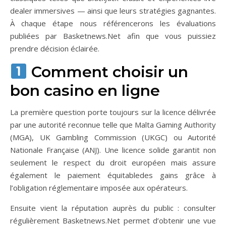
dealer immersives — ainsi que leurs stratégies gagnantes.
À chaque étape nous référencerons les évaluations
publiées par Basketnews.Net afin que vous puissiez
prendre décision éclairée.
Comment choisir un
bon casino en ligne
La première question porte toujours sur la licence délivrée
par une autorité reconnue telle que Malta Gaming Authority
(MGA), UK Gambling Commission (UKGC) ou Autorité
Nationale Française (ANJ). Une licence solide garantit non
seulement le respect du droit européen mais assure
également le paiement équitabledes gains grâce à
l’obligation réglementaire imposée aux opérateurs.
Ensuite vient la réputation auprès du public : consulter
régulièrement Basketnews.Net permet d’obtenir une vue