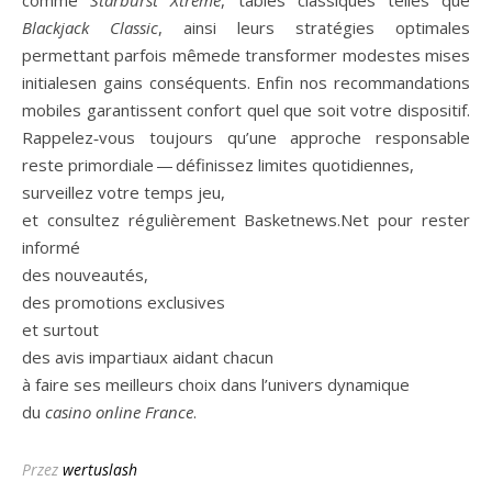
comme
Starburst Xtreme
, tables classiques telles que
Blackjack Classic
, ainsi leurs stratégies optimales
permettant parfois mêmede transformer modestes mises
initiales​en gains conséquents.​ Enfin nos recommandations
mobiles garantissent confort quel que soit votre dispositif.​
Rappelez‑vous toujours qu’une approche responsable
reste primordiale — définissez limites quotidiennes,
surveillez votre temps jeu,
et consultez régulièrement Basketnews.Net pour rester
informé
des nouveautés,
des promotions exclusives
et surtout
des avis impartiaux aidant chacun
à faire ses meilleurs choix dans l’univers dynamique
du
casino online France
.
Przez
wertuslash