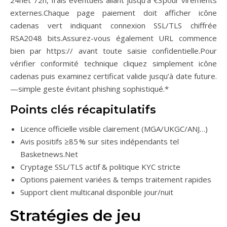
24het 72h, frais éventuels allant jusqu’à ‎€3‏‎pour virements
externes.Chaque page paiement doit afficher icône
cadenas vert indiquant connexion SSL/TLS chiffrée
RSA2048 bits.Assurez-vous également URL commence
bien par https:// avant toute saisie confidentielle.Pour
vérifier conformité technique cliquez simplement icône
cadenas puis examinez certificat valide jusqu’à date future.
—simple geste évitant phishing sophistiqué.*
Points clés récapitulatifs
Licence officielle visible clairement (MGA/UKGC/ANJ…)
Avis positifs ≥85 % sur sites indépendants tel
Basketnews.Net
Cryptage SSL/TLS actif & politique KYC stricte
Options paiement variées & temps traitement rapides
Support client multicanal disponible jour/nuit
Stratégies de jeu