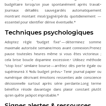
budgétaire lorsqu’on joue spontanément après travail.•
Journaux détaillés sauvegardés automatiquement
montrant montant misé/gagné/pérdu quotidienement —
essentiel pour identifier dérive éventuelle.*
Techniques psychologiques
Adoptez règle “budget fixe” — déterminez somme
maximale autorisée semaine/mois avant connexion.Prenez
pause toutesles heures même si vous êtes victorieux ;
cela brise boucle dopamine excessive.• Utilisez méthode
“stop loss” similaire bourse — arrêtez dès perte égale ou
supérieureà X %du budget prévu.• Tenir journal papier ou
numérique décrivant émotions ressenties aide conscience
décisionnelle surtout après série perdante.Long terme
bénéfice réside davantage dans plaisir constant plutôt
qu’en quête jackpot improbable.*
Signes alertes & ressources