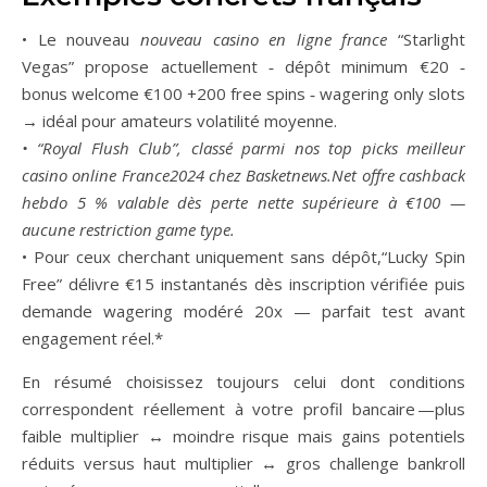
• Le nouveau
nouveau casino en ligne france
“Starlight
Vegas” propose actuellement ‑ dépôt minimum €20 ‑
bonus welcome €100 +200 free spins ‑ wagering only slots
→ idéal pour amateurs volatilité moyenne.
• “Royal Flush Club”, classé parmi nos top picks meilleur
casino online France2024 chez Basketnews.Net offre cashback
hebdo ‎5 %‎ valable dès perte nette supérieure à €100 —
aucune restriction game type.
• Pour ceux cherchant uniquement sans dépôt,“Lucky Spin
Free” délivre €15 instantanés dès inscription vérifiée puis
demande wagering modéré ‎20x‎ — parfait test avant
engagement réel.*
En résumé choisissez toujours celui dont conditions
correspondent réellement à votre profil bancaire —plus
faible multiplier ↔️ moindre risque mais gains potentiels
réduits versus haut multiplier ↔️ gros challenge bankroll