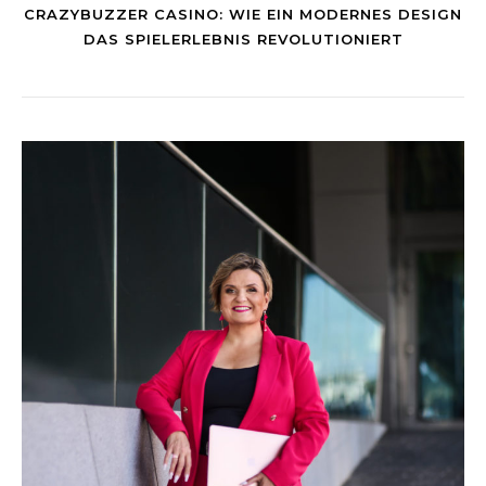
CRAZYBUZZER CASINO: WIE EIN MODERNES DESIGN
DAS SPIELERLEBNIS REVOLUTIONIERT