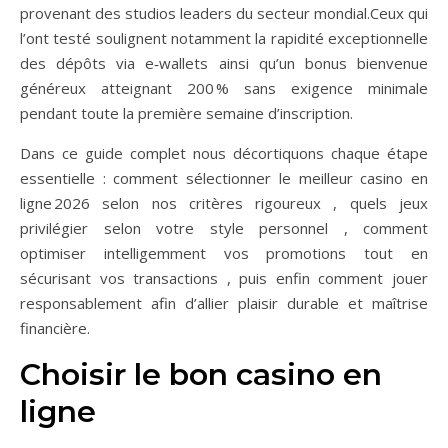
provenant des studios leaders du secteur mondial.Ceux qui
l’ont testé soulignent notamment la rapidité exceptionnelle
des dépôts via e‑wallets ainsi qu’un bonus bienvenue
généreux atteignant 200 % sans exigence minimale
pendant toute la première semaine d’inscription.​
Dans ce guide complet nous décortiquons chaque étape
essentielle : comment sélectionner le meilleur casino en
ligne 2026 selon nos critères rigoureux , quels jeux
privilégier selon votre style personnel , comment
optimiser intelligemment vos promotions tout en
sécurisant vos transactions , puis enfin comment jouer
responsablement afin d’allier plaisir durable et maîtrise
financière.
Choisir le bon casino en
ligne