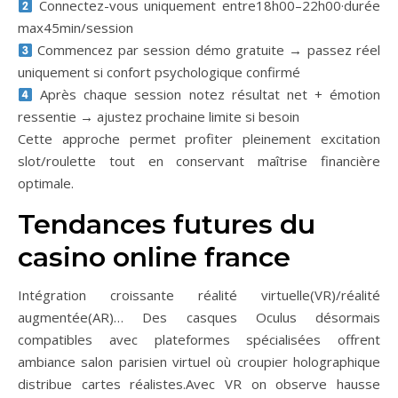
Connectez-vous uniquement entre18h00–22h00·durée
max45min/session
Commencez par session démo gratuite → passez réel
uniquement si confort psychologique confirmé
Après chaque session notez résultat net + émotion
ressentie → ajustez prochaine limite si besoin
Cette approche permet profiter pleinement excitation
slot/roulette tout en conservant maîtrise financière
optimale.
Tendances futures du
casino online france
Intégration croissante réalité virtuelle(VR)/réalité
augmentée(AR)… Des casques Oculus désormais
compatibles avec plateformes spécialisées offrent
ambiance salon parisien virtuel où croupier holographique
distribue cartes réalistes.Avec VR on observe hausse