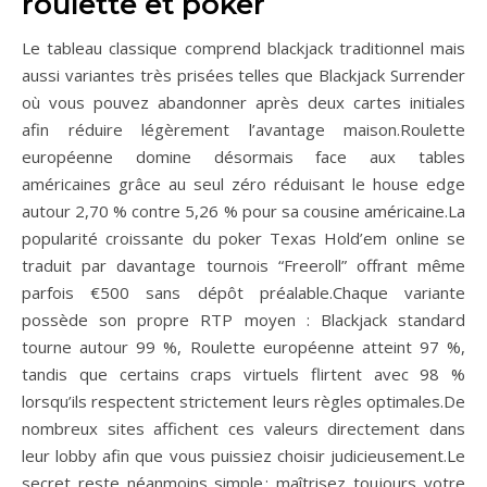
roulette et poker
Le tableau classique comprend blackjack traditionnel mais
aussi variantes très prisées telles que Blackjack Surrender
où vous pouvez abandonner après deux cartes initiales
afin réduire légèrement l’avantage maison.Roulette
européenne domine désormais face aux tables
américaines grâce au seul zéro réduisant le house edge
autour 2,70 % contre 5,26 % pour sa cousine américaine.La
popularité croissante du poker Texas Hold’em online se
traduit par davantage tournois “Freeroll” offrant même
parfois €500 sans dépôt préalable.Chaque variante
possède son propre RTP moyen : Blackjack standard
tourne autour 99 %, Roulette européenne atteint 97 %,
tandis que certains craps virtuels flirtent avec 98 %
lorsqu’ils respectent strictement leurs règles optimales.De
nombreux sites affichent ces valeurs directement dans
leur lobby afin que vous puissiez choisir judicieusement.Le
secret reste néanmoins simple : maîtrisez toujours votre