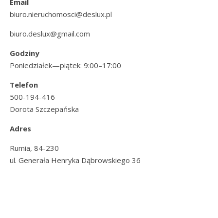
Email
biuro.nieruchomosci@deslux.pl
biuro.deslux@gmail.com
Godziny
Poniedziałek—piątek: 9:00–17:00
Telefon
500-194-416
Dorota Szczepańska
Adres
Rumia, 84-230
ul. Generała Henryka Dąbrowskiego 36