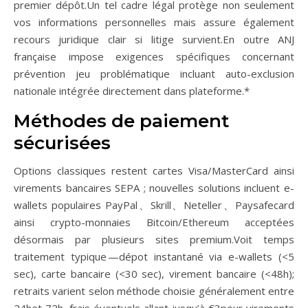
premier dépôt.Un tel cadre légal protège non seulement
vos informations personnelles mais assure également
recours juridique clair si litige survient.En outre ANJ
française impose exigences spécifiques concernant
prévention jeu problématique incluant auto-exclusion
nationale intégrée directement dans plateforme.*
Méthodes de paiement
sécurisées
Options classiques restent cartes Visa/MasterCard ainsi
virements bancaires SEPA ; nouvelles solutions incluent e-
wallets populaires PayPal、Skrill、Neteller、Paysafecard
ainsi crypto-monnaies Bitcoin/Ethereum acceptées
désormais par plusieurs sites premium.Voit temps
traitement typique —dépot instantané via e-wallets (<5
sec), carte bancaire (<30 sec), virement bancaire (<48h);
retraits varient selon méthode choisie généralement entre