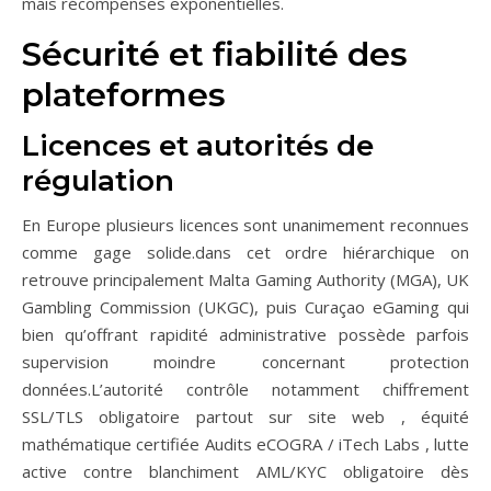
mais récompenses exponentielles.
Sécurité et fiabilité des
plateformes
Licences et autorités de
régulation
En Europe plusieurs licences sont unanimement reconnues
comme gage solide.dans cet ordre hiérarchique on
retrouve principalement Malta Gaming Authority (MGA), UK
Gambling Commission (UKGC), puis Curaçao eGaming qui
bien qu’offrant rapidité administrative possède parfois
supervision moindre concernant protection
données.L’autorité contrôle notamment chiffrement
SSL/TLS obligatoire partout sur site web , équité
mathématique certifiée Audits eCOGRA / iTech Labs , lutte
active contre blanchiment AML/KYC obligatoire dès