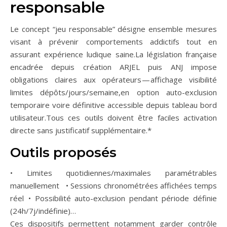
responsable
Le concept “jeu responsable” désigne ensemble mesures
visant à prévenir comportements addictifs tout en
assurant expérience ludique saine.La législation française
encadrée depuis création ARJEL puis ANJ impose
obligations claires aux opérateurs — affichage visibilité
limites dépôts/jours/semaine,en option auto-exclusion
temporaire voire définitive accessible depuis tableau bord
utilisateur.Tous ces outils doivent être faciles activation
directe sans justificatif supplémentaire.*
Outils proposés
• Limites quotidiennes/maximales paramétrables
manuellement • Sessions chronométrées affichées temps
réel • Possibilité auto-exclusion pendant période définie
(24h/7j/indéfinie)…
Ces dispositifs permettent notamment garder contrôle