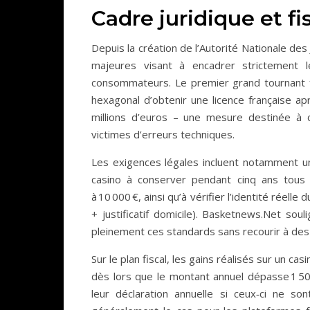
Cadre juridique et fi
Depuis la création de l’Autorité Nationale des 
majeures visant à encadrer strictement 
consommateurs. Le premier grand tournant fu
hexagonal d’obtenir une licence française ap
millions d’euros – une mesure destinée à co
victimes d’erreurs techniques.
Les exigences légales incluent notamment un
casino à conserver pendant cinq ans tous l
à 10 000 €, ainsi qu’à vérifier l’identité réell
+ justificatif domicile). Basketnews.Net so
pleinement ces standards sans recourir à des 
Sur le plan fiscal, les gains réalisés sur un c
dès lors que le montant annuel dépasse 1 50
leur déclaration annuelle si ceux‑ci ne s