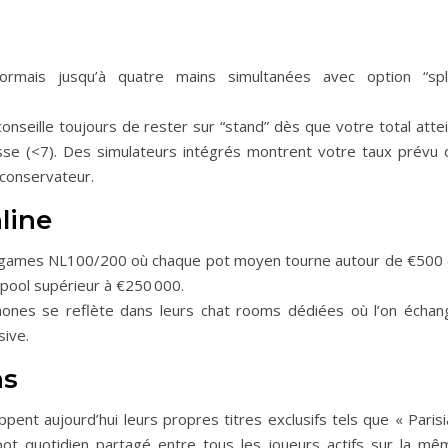
ormais jusqu’à quatre mains simultanées avec option “spli
nseille toujours de rester sur “stand” dès que votre total attei
sse (<7). Des simulateurs intégrés montrent votre taux prévu 
 conservateur.
line
 games NL100/200 où chaque pot moyen tourne autour de €500 
e pool supérieur à €250 000.
hones se reflète dans leurs chat rooms dédiées où l’on échan
sive.
ns
nt aujourd’hui leurs propres titres exclusifs tels que « Parisi
ot quotidien partagé entre tous les joueurs actifs sur la mê