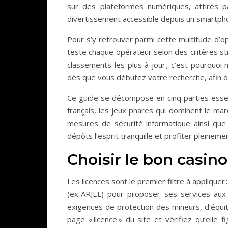
sur des plateformes numériques, attirés par
divertissement accessible depuis un smartpho
Pour s’y retrouver parmi cette multitude d’
teste chaque opérateur selon des critères str
classements les plus à jour ; c’est pourqu
dès que vous débutez votre recherche, afin d’
Ce guide se décompose en cinq parties essenti
français, les jeux phares qui dominent le m
mesures de sécurité informatique ainsi que 
dépôts l’esprit tranquille et profiter pleinem
Choisir le bon casino
Les licences sont le premier filtre à appliquer 
(ex‑ARJEL) pour proposer ses services aux j
exigences de protection des mineurs, d’équité
page « licence » du site et vérifiez qu’ell