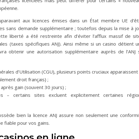
ançaises licenciées mais peut différer pour certains « nouvea
ropéenne.
uparavant aux licences émises dans un État membre UE d’êt
s sans demande supplémentaire ; toutefois depuis la mise à jo
e liberté a été restreinte afin d’éviter l’afflux massif de sit
es (taxes spécifiques ANJ). Ainsi même si un casino détient u
evra obtenir une autorisation supplémentaire auprès de l’ANJ s’
érales d’Utilisation (CGU), plusieurs points cruciaux apparaissent 
lement droit français) ;
après gain (souvent 30 jours) ;
s – certains sites excluent explicitement certaines régio
ossède bien la licence ANJ assure non seulement une conformi
e fiable pour vos gains.
casinos en ligne