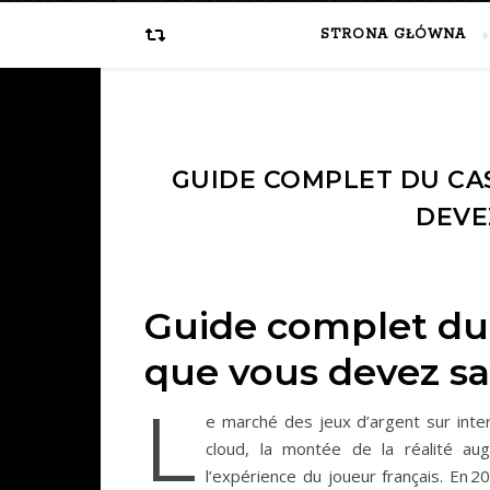
STRONA GŁÓWNA
GUIDE COMPLET DU CAS
DEVE
Guide complet du c
que vous devez sa
L
e marché des jeux d’argent sur inte
cloud, la montée de la réalité au
l’expérience du joueur français. En 2