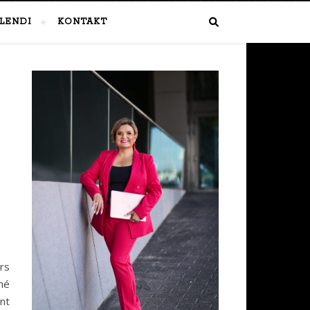
LENDI
KONTAKT
rs
mé
ent