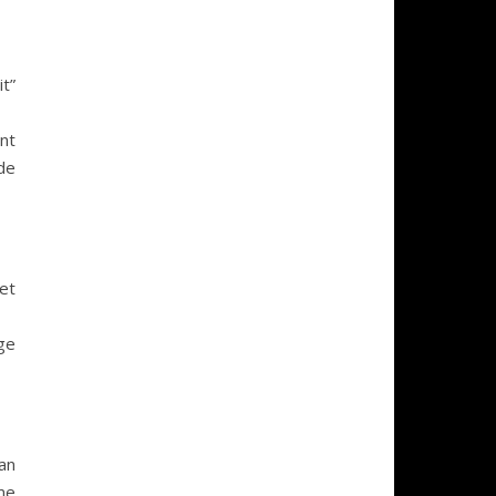
t”
nt
de
et
ge
an
me