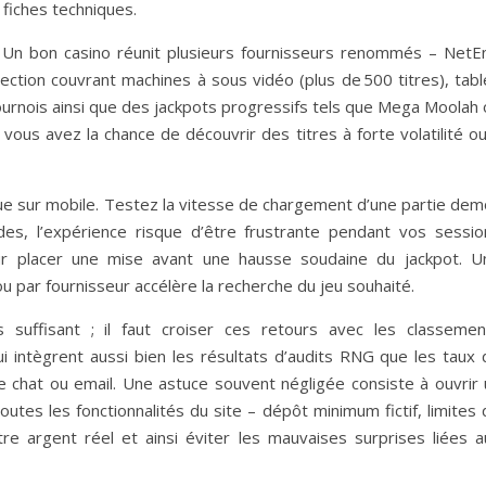
fiches techniques.
 Un bon casino réunit plusieurs fournisseurs renommés – NetEn
lection couvrant machines à sous vidéo (plus de 500 titres), tab
tournois ainsi que des jackpots progressifs tels que Mega Moolah
s vous avez la chance de découvrir des titres à forte volatilité o
 que sur mobile. Testez la vitesse de chargement d’une partie dem
es, l’expérience risque d’être frustrante pendant vos sessio
ur placer une mise avant une hausse soudaine du jackpot. U
 ou par fournisseur accélère la recherche du jeu souhaité.
s suffisant ; il faut croiser ces retours avec les classemen
 intègrent aussi bien les résultats d’audits RNG que les taux 
ve chat ou email. Une astuce souvent négligée consiste à ouvrir 
tes les fonctionnalités du site – dépôt minimum fictif, limites 
e argent réel et ainsi éviter les mauvaises surprises liées a