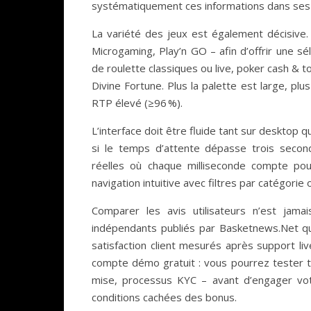
systématiquement ces informations dans ses 
La variété des jeux est également décisive.
Microgaming, Play’n GO – afin d’offrir une sé
de roulette classiques ou live, poker cash & 
Divine Fortune. Plus la palette est large, plu
RTP élevé (≥96 %).
L’interface doit être fluide tant sur desktop
si le temps d’attente dépasse trois second
réelles où chaque milliseconde compte po
navigation intuitive avec filtres par catégorie
Comparer les avis utilisateurs n’est jamai
indépendants publiés par Basketnews.Net qui
satisfaction client mesurés après support li
compte démo gratuit : vous pourrez tester tou
mise, processus KYC – avant d’engager votr
conditions cachées des bonus.