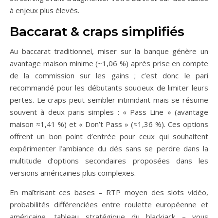
à enjeux plus élevés.
Baccarat & craps simplifiés
Au baccarat traditionnel, miser sur la banque génère un
avantage maison minime (~1,06 %) après prise en compte
de la commission sur les gains ; c’est donc le pari
recommandé pour les débutants soucieux de limiter leurs
pertes. Le craps peut sembler intimidant mais se résume
souvent à deux paris simples : « Pass Line » (avantage
maison ≈1,41 %) et « Don’t Pass » (≈1,36 %). Ces options
offrent un bon point d’entrée pour ceux qui souhaitent
expérimenter l’ambiance du dés sans se perdre dans la
multitude d’options secondaires proposées dans les
versions américaines plus complexes.
En maîtrisant ces bases – RTP moyen des slots vidéo,
probabilités différenciées entre roulette européenne et
américaine, tableau stratégique du blackjack – vous