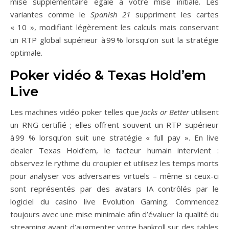
mise supplémentaire égale à votre mise initiale. Les
variantes comme le
Spanish 21
suppriment les cartes
« 10 », modifiant légèrement les calculs mais conservant
un RTP global supérieur à 99 % lorsqu’on suit la stratégie
optimale.
Poker vidéo & Texas Hold’em
Live
Les machines vidéo poker telles que
Jacks or Better
utilisent
un RNG certifié ; elles offrent souvent un RTP supérieur
à 99 % lorsqu’on suit une stratégie « full pay ». En live
dealer Texas Hold’em, le facteur humain intervient :
observez le rythme du croupier et utilisez les temps morts
pour analyser vos adversaires virtuels – même si ceux-ci
sont représentés par des avatars IA contrôlés par le
logiciel du casino live Evolution Gaming. Commencez
toujours avec une mise minimale afin d’évaluer la qualité du
streaming avant d’augmenter votre bankroll sur des tables