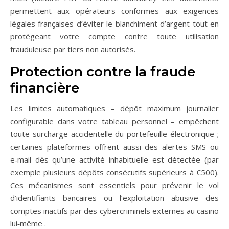
permettent aux opérateurs conformes aux exigences
légales françaises d’éviter le blanchiment d’argent tout en
protégeant votre compte contre toute utilisation
frauduleuse par tiers non autorisés.
Protection contre la fraude
financière
Les limites automatiques – dépôt maximum journalier
configurable dans votre tableau personnel – empêchent
toute surcharge accidentelle du portefeuille électronique ;
certaines plateformes offrent aussi des alertes SMS ou
e‑mail dès qu’une activité inhabituelle est détectée (par
exemple plusieurs dépôts consécutifs supérieurs à €500).
Ces mécanismes sont essentiels pour prévenir le vol
d’identifiants bancaires ou l’exploitation abusive des
comptes inactifs par des cybercriminels externes au casino
lui‑même .