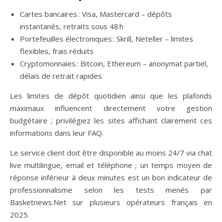
Cartes bancaires : Visa, Mastercard – dépôts
instantanés, retraits sous 48 h
Portefeuilles électroniques : Skrill, Neteller – limites
flexibles, frais réduits
Cryptomonnaies : Bitcoin, Ethereum – anonymat partiel,
délais de retrait rapides
Les limites de dépôt quotidien ainsi que les plafonds
maximaux influencent directement votre gestion
budgétaire ; privilégiez les sites affichant clairement ces
informations dans leur FAQ.
Le service client doit être disponible au moins 24/7 via chat
live multilingue, email et téléphone ; un temps moyen de
réponse inférieur à deux minutes est un bon indicateur de
professionnalisme selon les tests menés par
Basketnews.Net sur plusieurs opérateurs français en
2025.