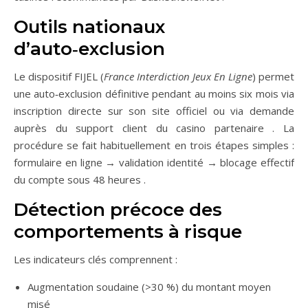
Outils nationaux
d’auto‑exclusion
Le dispositif FIJEL (
France Interdiction Jeux En Ligne
) permet
une auto‑exclusion définitive pendant au moins six mois via
inscription directe sur son site officiel ou via demande
auprès du support client du casino partenaire . La
procédure se fait habituellement en trois étapes simples :
formulaire en ligne → validation identité → blocage effectif
du compte sous 48 heures .
Détection précoce des
comportements à risque
Les indicateurs clés comprennent :
Augmentation soudaine (>30 %) du montant moyen
misé