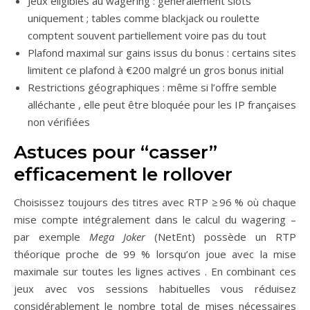
Jeux éligibles au wagering : généralement slots
uniquement ; tables comme blackjack ou roulette
comptent souvent partiellement voire pas du tout
Plafond maximal sur gains issus du bonus : certains sites
limitent ce plafond à €200 malgré un gros bonus initial
Restrictions géographiques : même si l’offre semble
alléchante , elle peut être bloquée pour les IP françaises
non vérifiées
Astuces pour “casser”
efficacement le rollover
Choisissez toujours des titres avec RTP ≥ 96 % où chaque
mise compte intégralement dans le calcul du wagering –
par exemple
Mega Joker
(NetEnt) possède un RTP
théorique proche de 99 % lorsqu’on joue avec la mise
maximale sur toutes les lignes actives . En combinant ces
jeux avec vos sessions habituelles vous réduisez
considérablement le nombre total de mises nécessaires