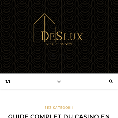
BEZ KATEGORII
GUIDE COMPLET DU CASINO EN