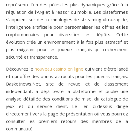
représente l’un des pôles les plus dynamiques grâce à la
régulation de l’ANJ et à l’essor du mobile. Les plateformes
s’appuient sur des technologies de streaming ultra‑rapide,
l’intelligence artificielle pour personnaliser les offres et les
cryptomonnaies pour diversifier les dépôts. Cette
évolution crée un environnement à la fois plus attractif et
plus exigeant pour les joueurs français qui recherchent
sécurité et transparence.
Découvrez le
nouveau casino en ligne
qui vient d’être lancé
et qui offre des bonus attractifs pour les joueurs français.
Basketnews.Net, site de revue et de classement
indépendant, a déjà testé la plateforme et publie une
analyse détaillée des conditions de mise, du catalogue de
jeux et du service client. Le lien ci‑dessus dirige
directement vers la page de présentation où vous pourrez
consulter les premiers retours des membres de la
communauté.