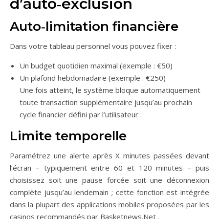
d’auto‑exclusion
Auto‑limitation financière
Dans votre tableau personnel vous pouvez fixer :
Un budget quotidien maximal (exemple : €50)
Un plafond hebdomadaire (exemple : €250)
Une fois atteint, le système bloque automatiquement
toute transaction supplémentaire jusqu’au prochain
cycle financier défini par l’utilisateur .
Limite temporelle
Paramétrez une alerte après X minutes passées devant
l’écran – typiquement entre 60 et 120 minutes – puis
choisissez soit une pause forcée soit une déconnexion
complète jusqu’au lendemain ; cette fonction est intégrée
dans la plupart des applications mobiles proposées par les
casinos recommandés par Basketnews.Net .