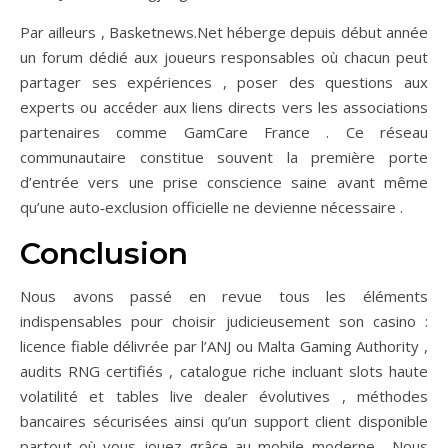
Par ailleurs , Basketnews.Net héberge depuis début année
un forum dédié aux joueurs responsables où chacun peut
partager ses expériences , poser des questions aux
experts ou accéder aux liens directs vers les associations
partenaires comme GamCare France . Ce réseau
communautaire constitue souvent la première porte
d’entrée vers une prise conscience saine avant même
qu’une auto‑exclusion officielle ne devienne nécessaire .
Conclusion
Nous avons passé en revue tous les éléments
indispensables pour choisir judicieusement son casino :
licence fiable délivrée par l’ANJ ou Malta Gaming Authority ,
audits RNG certifiés , catalogue riche incluant slots haute
volatilité et tables live dealer évolutives , méthodes
bancaires sécurisées ainsi qu’un support client disponible
partout où vous jouez grâce au mobile moderne . Nous