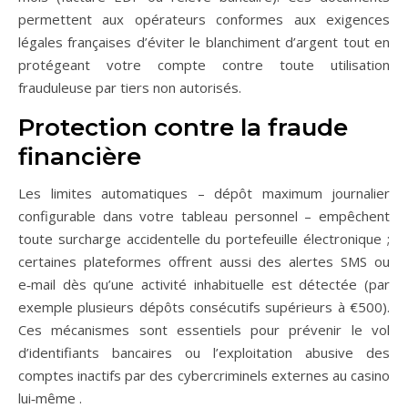
permettent aux opérateurs conformes aux exigences
légales françaises d’éviter le blanchiment d’argent tout en
protégeant votre compte contre toute utilisation
frauduleuse par tiers non autorisés.
Protection contre la fraude
financière
Les limites automatiques – dépôt maximum journalier
configurable dans votre tableau personnel – empêchent
toute surcharge accidentelle du portefeuille électronique ;
certaines plateformes offrent aussi des alertes SMS ou
e‑mail dès qu’une activité inhabituelle est détectée (par
exemple plusieurs dépôts consécutifs supérieurs à €500).
Ces mécanismes sont essentiels pour prévenir le vol
d’identifiants bancaires ou l’exploitation abusive des
comptes inactifs par des cybercriminels externes au casino
lui‑même .