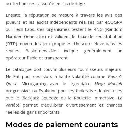
protection n’est assurée en cas de litige.
Ensuite, la réputation se mesure à travers les avis des
joueurs et les audits indépendants réalisés par eCOGRA
ou iTech Labs. Ces organismes testent le RNG (Random
Number Generator) et valident le taux de redistribution
(RTP) moyen des jeux proposés. Un score élevé dans les
revues Basketnews.Net indique généralement un
opérateur fiable et transparent.
Le catalogue doit couvrir plusieurs fournisseurs majeurs :
NetEnt pour ses slots à haute volatilité comme
Gonzo’s
Quest
, Microgaming avec le légendaire
Mega Moolah
progressive, ou Evolution pour les tables live dealer telles
que le Blackjack Squeeze ou la Roulette Immersive. La
variété permet d’équilibrer divertissement et chances
réelles de gains importants.
Modes de paiement courants