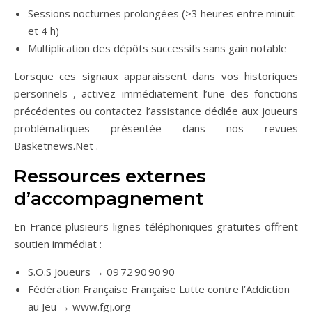
Sessions nocturnes prolongées (>3 heures entre minuit
et 4 h)
Multiplication des dépôts successifs sans gain notable
Lorsque ces signaux apparaissent dans vos historiques
personnels , activez immédiatement l’une des fonctions
précédentes ou contactez l’assistance dédiée aux joueurs
problématiques présentée dans nos revues
Basketnews.Net .
Ressources externes
d’accompagnement
En France plusieurs lignes téléphoniques gratuites offrent
soutien immédiat :
S.O.S Joueurs → 09 72 90 90 90
Fédération Française Française Lutte contre l’Addiction
au Jeu → www.fgj.org