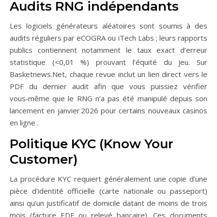
Audits RNG indépendants
Les logiciels générateurs aléatoires sont soumis à des
audits réguliers par eCOGRA ou iTech Labs ; leurs rapports
publics contiennent notamment le taux exact d’erreur
statistique (<0,01 %) prouvant l’équité du jeu. Sur
Basketnews.Net, chaque revue inclut un lien direct vers le
PDF du dernier audit afin que vous puissiez vérifier
vous‑même que le RNG n’a pas été manipulé depuis son
lancement en janvier 2026 pour certains nouveaux casinos
en ligne .
Politique KYC (Know Your
Customer)
La procédure KYC requiert généralement une copie d’une
pièce d’identité officielle (carte nationale ou passeport)
ainsi qu’un justificatif de domicile datant de moins de trois
mois (facture EDF ou relevé bancaire). Ces documents