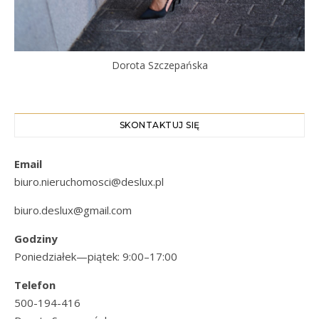
Dorota Szczepańska
SKONTAKTUJ SIĘ
Email
biuro.nieruchomosci@deslux.pl
biuro.deslux@gmail.com
Godziny
Poniedziałek—piątek: 9:00–17:00
Telefon
500-194-416