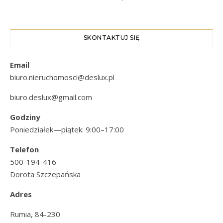
SKONTAKTUJ SIĘ
Email
biuro.nieruchomosci@deslux.pl
biuro.deslux@gmail.com
Godziny
Poniedziałek—piątek: 9:00–17:00
Telefon
500-194-416
Dorota Szczepańska
Adres
Rumia, 84-230