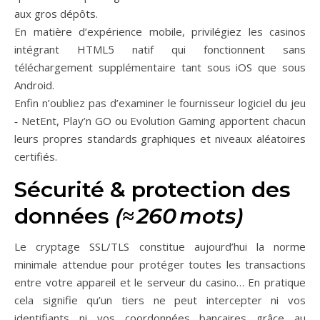
aux gros dépôts.
En matière d’expérience mobile, privilégiez les casinos
intégrant HTML5 natif qui fonctionnent sans
téléchargement supplémentaire tant sous iOS que sous
Android.
Enfin n’oubliez pas d’examiner le fournisseur logiciel du jeu
‑ NetEnt, Play’n GO ou Evolution Gaming apportent chacun
leurs propres standards graphiques et niveaux aléatoires
certifiés.
Sécurité & protection des
données
(≈ 260 mots)
Le cryptage SSL/TLS constitue aujourd’hui la norme
minimale attendue pour protéger toutes les transactions
entre votre appareil et le serveur du casino… En pratique
cela signifie qu’un tiers ne peut intercepter ni vos
identifiants ni vos coordonnées bancaires grâce au