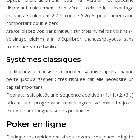
disposant uniquement d’un zéro – cela réduit l’avantage
maison à seulement 2·7 % contre 5·26 % pour l’américaine
comportant double zéro.
Astuce
: placez vos paris initiaux sur trois numéros voisins («
voisinage plein ») afin d’équilibrer chances/payouts sans
trop diluer votre bankroll.
Systèmes classiques
La Martingale consiste à doubler sa mise après chaque
perte jusqu’à gagner ; très risquée car elle nécessite un
capital important.
Fibonacci suit plutôt une séquence additive (+1,+1,+2,+3…)
offrant une progression moins agressive mais toujours
exposée aux longues séries perdantes.
Poker en ligne
Distinguerez rapidement si vos adversaires jouent « tight »