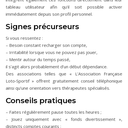
tableau utilisateur afin qu’il soit possible activer
immédiatement depuis son profil personnel.
Signes précurseurs
Si vous ressentez :
– Besoin constant recharger son compte,
– Irritabilité lorsque vous ne pouvez pas jouer,
– Mentir autour du temps passé,
il s’agit alors probablement d’un début dépendance.
Des associations telles que « L’Association Française
Loto‑Sportif » offrent gratuitement conseil téléphonique
ainsi qu’une orientation vers thérapeutes spécialisés.
Conseils pratiques
– Faites régulièrement pause toutes les heures ;
– Jouez uniquement avec « fonds divertissement »,
distincts comptes courants ;