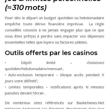
(≈ 310 mots)
Fixer dès le départ un budget quotidien ou hebdomadaire
empêche toute dérive financière imprévue. La règle
conseillée consiste à ne jamais engager plus que ce que
vous êtes prêt(e) à perdre sans impacter vos dépenses
essentielles telles que loyers ou factures utilities.
Outils offerts par les casinos
• Dépôt limité – choisissez
quotidien/hebdomadaire/mensuel ;
• Auto‑exclusion temporaire – bloque accès pendant X
jours voire définitif ;
• Limites temporelles – notifications après N minutes
passées devant l’écran .
De nombreux sites référencés sur Basketnews.Net
intègrent également ces fonctions directement dans leur