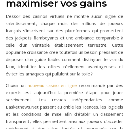
maximiser vos gains
L’essor des casinos virtuels ne montre aucun signe de
ralentissement ; chaque mois des millions de joueurs
français s’inscrivent sur des plateformes qui promettent
des jackpots flamboyants et une ambiance comparable à
celle d’un véritable établissement terrestre. Cette
popularité croissante crée toutefois un besoin pressant de
disposer d’un guide fiable : comment distinguer le vrai du
faux, identifier les offres réellement avantageuses et
éviter les arnaques qui pullulent sur la toile ?
Choisir un
nouveau casino en ligne
recommandé par des
experts est aujourd’hui la première étape pour jouer
sereinement. Les revues indépendantes comme
Basketnews.Net passent au crible les licences, les logiciels
et les conditions de mise afin d’établir un classement
transparent ; elles permettent ainsi aux joueurs d’accéder
rapidement à des sites testés et approuvés par la