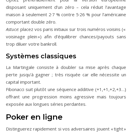
disposant uniquement d’un zéro – cela réduit l’avantage
maison à seulement 2·7 % contre 5·26 % pour l’américaine
comportant double zéro.
Astuce
: placez vos paris initiaux sur trois numéros voisins («
voisinage plein ») afin d’équilibrer chances/payouts sans
trop diluer votre bankroll.
Systèmes classiques
La Martingale consiste à doubler sa mise après chaque
perte jusqu’à gagner ; très risquée car elle nécessite un
capital important.
Fibonacci suit plutôt une séquence additive (+1,+1,+2,+3…)
offrant une progression moins agressive mais toujours
exposée aux longues séries perdantes.
Poker en ligne
Distinguerez rapidement si vos adversaires jouent « tight »