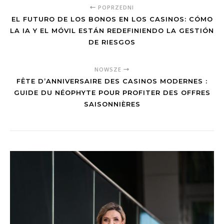
POPRZEDNI
EL FUTURO DE LOS BONOS EN LOS CASINOS: CÓMO
LA IA Y EL MÓVIL ESTÁN REDEFINIENDO LA GESTIÓN
DE RIESGOS
NOWSZE
FÊTE D’ANNIVERSAIRE DES CASINOS MODERNES :
GUIDE DU NÉOPHYTE POUR PROFITER DES OFFRES
SAISONNIÈRES