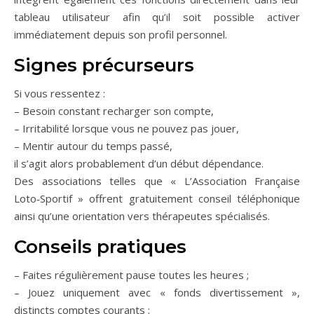
tableau utilisateur afin qu’il soit possible activer
immédiatement depuis son profil personnel.
Signes précurseurs
Si vous ressentez :
– Besoin constant recharger son compte,
– Irritabilité lorsque vous ne pouvez pas jouer,
– Mentir autour du temps passé,
il s’agit alors probablement d’un début dépendance.
Des associations telles que « L’Association Française
Loto‑Sportif » offrent gratuitement conseil téléphonique
ainsi qu’une orientation vers thérapeutes spécialisés.
Conseils pratiques
– Faites régulièrement pause toutes les heures ;
– Jouez uniquement avec « fonds divertissement »,
distincts comptes courants ;