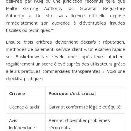
délivrée par l’ANJ ou une juridiction reconnue telle que
Malte Gaming Authority ou Gibraltar Regulatory
Authority ». Un site sans licence officielle expose
immédiatement son audience à d’éventuelles fraudes
fiscales ou techniques.*
Ensuite trois critères deviennent décisifs : réputation,
méthodes de paiement, service client ». Un examen rapide
sur Basketnews.Net révèle quels opérateurs affichent
régulièrement un score élevé auprès des utilisateurs grâce
à leurs pratiques commerciales transparentes ». Voici une
checklist pratique :
Critère
Pourquoi c’est crucial
Licence & audit
Garantit conformité légale et équité
Avis
Permet d’identifier problèmes
indépendants
récurrents