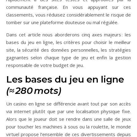
communauté française. En vous appuyant sur ces
classements, vous réduisez considérablement le risque de
tomber sur une plateforme douteuse ou mal régulée.
Dans cet article nous aborderons cinq axes majeurs : les
bases du jeu en ligne, les critères pour choisir le meilleur
site, la sécurité des données personnelles, les stratégies
gagnantes selon chaque type de jeu et enfin la gestion
responsable de votre budget de jeu.
Les bases du jeu en ligne
(≈ 280 mots)
Un casino en ligne se différencie avant tout par son accès
via internet plutôt que par une localisation physique fixe.
Alors que le joueur doit se rendre dans une salle de jeux
pour toucher les machines à sous ou la roulette, le monde
virtuel propose l’ensemble de ces divertissements depuis