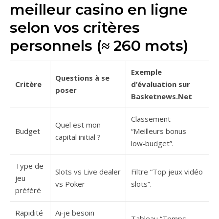
meilleur casino en ligne
selon vos critères
personnels (≈ 260 mots)
Exemple
Questions à se
Critère
d’évaluation sur
poser
Basketnews.Net
Classement
Quel est mon
Budget
“Meilleurs bonus
capital initial ?
low‑budget”.
Type de
Slots vs Live dealer
Filtre “Top jeux vidéo
jeu
vs Poker
slots”.
préféré
Rapidité
Ai‑je besoin
Tableau “Temps