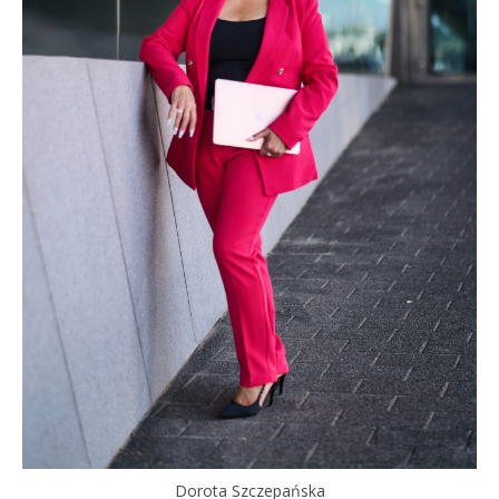
Dorota Szczepańska