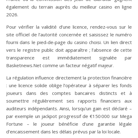
également du terrain auprès du meilleur casino en ligne
2026.
Pour vérifier la validité d’une licence, rendez‑vous sur le
site officiel de l’autorité concernée et saisissez le numéro
fourni dans le pied‑de‑page du casino choisi. Un lien direct
vers le registre public doit apparaître ; l’absence de cette
transparence est immédiatement signalée par
Basketnews.Net comme un facteur négatif majeur.
La régulation influence directement la protection financière
: une licence solide oblige l’opérateur à séparer les fonds
joueurs dans des comptes bancaires distincts et à
soumettre régulièrement ses rapports financiers aux
auditeurs indépendants. Ainsi, lorsqu’un gain est déclaré –
par exemple un jackpot progressif de €150 000 sur Mega
Fortune – le joueur bénéficie d’une garantie légale
d’encaissement dans les délais prévus par la loi locale.