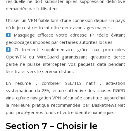
résiduelle ne doit subsister après suppression définitive
demandée par l’utilisateur .
Utiliser un VPN fiable lors d’une connexion depuis un pays
où le jeu est restreint offre deux avantages majeurs :
Masquage efficace votre adresse IP réelle évitant
géoblocages imposés par certaines autorités locales.
Chiffrement supplémentaire grâce aux protocoles
OpenVPN ou WireGuard garantissant qu’aucune tierce
partie ne puisse intercepter vos paquets data pendant
leur trajet vers le serveur distant.
En résumé , combiner SSL/TLS natif , activation
systématique du 2FA, lecture attentive des clauses RGPD
ainsi qu’une navigation VPN sécurisée constitue aujourd’hui
la meilleure pratique recommandée par Basketnews.Net
pour protéger vos fonds et votre identité numérique.
Section 7 – Choisir le