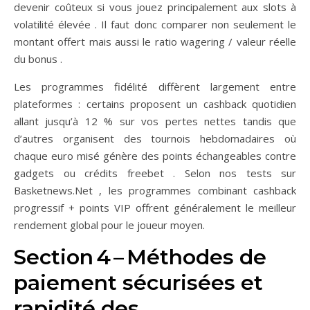
devenir coûteux si vous jouez principalement aux slots à
volatilité élevée . Il faut donc comparer non seulement le
montant offert mais aussi le ratio wagering / valeur réelle
du bonus .
Les programmes fidélité diffèrent largement entre
plateformes : certains proposent un cashback quotidien
allant jusqu’à 12 % sur vos pertes nettes tandis que
d’autres organisent des tournois hebdomadaires où
chaque euro misé génère des points échangeables contre
gadgets ou crédits freebet . Selon nos tests sur
Basketnews.Net , les programmes combinant cashback
progressif + points VIP offrent généralement le meilleur
rendement global pour le joueur moyen.
Section 4 – Méthodes de
paiement sécurisées et
rapidité des