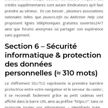
crédits supplémentaires sont autant d’indicateurs qu’il faut
prendre au sérieux . En cas besoin , plusieurs associations
nationales telles que
Joueurs.info
ou
Addiction Help Line
proposent lignes téléphoniques gratuites ouvertes24/7
ainsi que forums anonymes où partager son expérience
sans jugement.
Section 6 – Sécurité
informatique & protection
des données
personnelles (≈ 310 mots)
Le chiffrement SSL/TLS représente la première barrière
protectrice entre votre navigateur et le serveur du casino ;
il se reconnaît facilement grâce au petit cadenas vert
affiché dans la barre URL ainsi au préfixe “https://”. Sans ce
protocole toutes vos informations – identifiants login ,