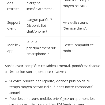
des
d’argent
moyen retrait”.
retraits
immédiatement ?
Langue parlée ?
Support
Avis utilisateurs
Disponibilité
client
“Service client”.
chat/phone ?
Je joue
Mobile /
Test “Compatibilité
principalement sur
App
mobile”.
smartphone ?
Après avoir complété ce tableau mental, pondérez chaque
critère selon son importance relative :
Si votre priorité est rapidité, donnez plus poids au
temps moyen retrait indiqué dans notre comparatif
annuel.
Pour les amateurs mobile, privilégiez uniquement les
casinos certifiés compatibles iOS/Android avec