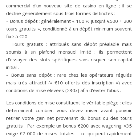
commercial d’un nouveau site de casino en ligne ; il se
décline généralement sous trois formes distinctes :
– Bonus dépôt : généralement « 100 % jusqu’à €500 + 200
tours gratuits », conditionné à un dépôt minimum souvent
fixé à €20 .
– Tours gratuits : attribués sans dépôt préalable mais
soumis à un plafond mensuel limité ; ils permettent
d’essayer des slots spécifiques sans risquer son capital
initial .
– Bonus sans dépôt : rare chez les opérateurs régulés
mais très attractif (« €10 offerts dès inscription ») avec
conditions de mise élevées (>30x) afin d’éviter l’abus .
Les conditions de mise constituent le véritable piège : elles
déterminent combien vous devez miser avant pouvoir
retirer votre gain net provenant du bonus ou des tours
gratuits . Par exemple un bonus €200 avec wagering ×35
exige €7 000 de mises totales – ce qui peut rapidement