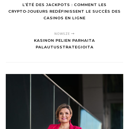
L’ÉTÉ DES JACKPOTS : COMMENT LES
CRYPTO‑JOUEURS REDÉFINISSENT LE SUCCÈS DES
CASINOS EN LIGNE
NOWSZE
KASINON PELIEN PARHAITA
PALAUTUSSTRATEGIOITA