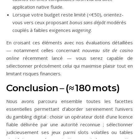
application native fluide.
Lorsque votre budget reste limité (<€50), orientez-
vous vers ceux proposant
bonus sans dépôt
modérés
couplés à faibles exigences
wagering
.
En croisant ces éléments avec nos évaluations détaillées
— notamment celles concernant
nouveau site de casino
online
récemment lancé — vous serez capable de
sélectionner précisément celui qui maximise plaisir tout en
limitant risques financiers.
Conclusion – (≈ 180 mots)
Nous avons parcouru ensemble toutes les facettes
essentielles permettant d’aborder sereinement l’univers
du gambling digital : choisir un opérateur doté d’une licence
fiable délivrée par une autorité reconnue ; sélectionner
judicieusement ses jeux parmi slots volatiles ou tables