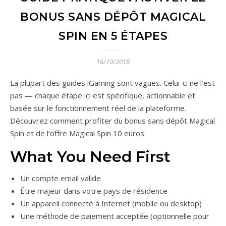
BONUS SANS DÉPÔT MAGICAL
SPIN EN 5 ÉTAPES
16/10/2018
La plupart des guides iGaming sont vagues. Celui-ci ne l’est
pas — chaque étape ici est spécifique, actionnable et
basée sur le fonctionnement réel de la plateforme.
Découvrez comment profiter du bonus sans dépôt Magical
Spin et de l’offre Magical Spin 10 euros.
What You Need First
Un compte email valide
Être majeur dans votre pays de résidence
Un appareil connecté à Internet (mobile ou desktop)
Une méthode de paiement acceptée (optionnelle pour