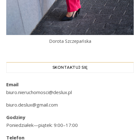
Dorota Szczepańska
SKONTAKTUJ SIĘ
Email
biuro.nieruchomosci@deslux.pl
biuro.deslux@gmail.com
Godziny
Poniedziałek—piątek: 9:00–17:00
Telefon