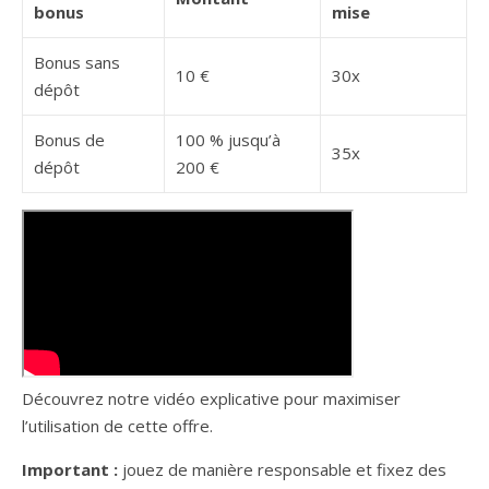
bonus
mise
Bonus sans
10 €
30x
dépôt
Bonus de
100 % jusqu’à
35x
dépôt
200 €
Découvrez notre vidéo explicative pour maximiser
l’utilisation de cette offre.
Important :
jouez de manière responsable et fixez des