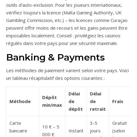
outils d’auto-exclusion. Pour les joueurs internationaux,
vérifiez toujours la licence (Malta Gaming Authority, UK
Gambling Commission, etc.) – les licences comme Curaçao
peuvent offrir moins de recours et les gains peuvent être
imposables localement. Conseil : privilégiez les casinos
régulés dans votre pays pour une sécurité maximale.
Banking & Payments
Les méthodes de paiement varient selon votre pays. Voici
un tableau récapitulatif des options courantes :
Délai
Délai
Dépôt
Méthode
de
de
Frais
min/max
dépôt
retrait
Carte
3-5
Gratuit
10 € – 5
bancaire
Instant
jours
(selon
000 €