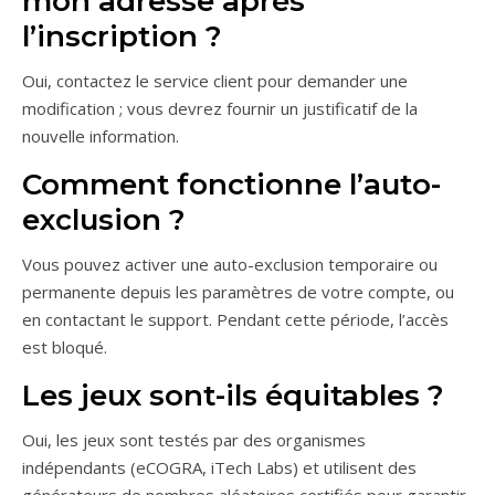
mon adresse après
l’inscription ?
Oui, contactez le service client pour demander une
modification ; vous devrez fournir un justificatif de la
nouvelle information.
Comment fonctionne l’auto-
exclusion ?
Vous pouvez activer une auto-exclusion temporaire ou
permanente depuis les paramètres de votre compte, ou
en contactant le support. Pendant cette période, l’accès
est bloqué.
Les jeux sont-ils équitables ?
Oui, les jeux sont testés par des organismes
indépendants (eCOGRA, iTech Labs) et utilisent des