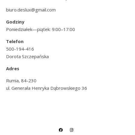
biuro.deslux@gmail.com
Godziny
Poniedziałek—piątek: 9:00–17:00
Telefon
500-194-416
Dorota Szczepańska
Adres
Rumia, 84-230
ul. Generała Henryka Dąbrowskiego 36