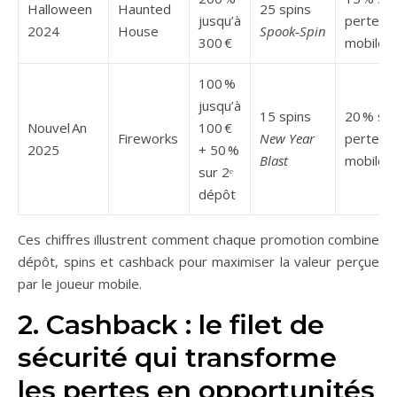
Halloween
Haunted
25 spins
jusqu’à
pertes
2024
House
Spook‑Spin
300 €
mobiles
100 %
jusqu’à
15 spins
20 % sur
Nouvel An
100 €
Fireworks
New Year
pertes
2025
+ 50 %
Blast
mobiles
sur 2ᵉ
dépôt
Ces chiffres illustrent comment chaque promotion combine
dépôt, spins et cashback pour maximiser la valeur perçue
par le joueur mobile.
2. Cashback : le filet de
sécurité qui transforme
les pertes en opportunités