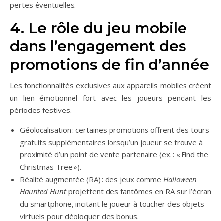
pertes éventuelles.
4. Le rôle du jeu mobile
dans l’engagement des
promotions de fin d’année
Les fonctionnalités exclusives aux appareils mobiles créent
un lien émotionnel fort avec les joueurs pendant les
périodes festives.
Géolocalisation : certaines promotions offrent des tours
gratuits supplémentaires lorsqu’un joueur se trouve à
proximité d’un point de vente partenaire (ex. : « Find the
Christmas Tree »).
Réalité augmentée (RA) : des jeux comme
Halloween
Haunted Hunt
projettent des fantômes en RA sur l’écran
du smartphone, incitant le joueur à toucher des objets
virtuels pour débloquer des bonus.