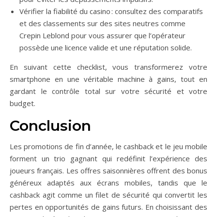
Vérifier la fiabilité du casino : consultez des comparatifs
et des classements sur des sites neutres comme
Crepin Leblond pour vous assurer que l’opérateur
possède une licence valide et une réputation solide.
En suivant cette checklist, vous transformerez votre
smartphone en une véritable machine à gains, tout en
gardant le contrôle total sur votre sécurité et votre
budget.
Conclusion
Les promotions de fin d’année, le cashback et le jeu mobile
forment un trio gagnant qui redéfinit l’expérience des
joueurs français. Les offres saisonnières offrent des bonus
généreux adaptés aux écrans mobiles, tandis que le
cashback agit comme un filet de sécurité qui convertit les
pertes en opportunités de gains futurs. En choisissant des