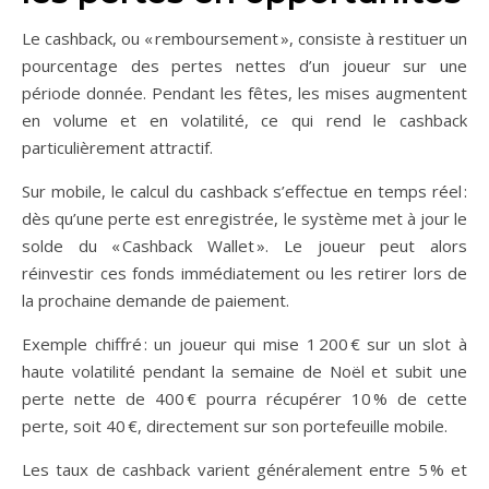
Le cashback, ou « remboursement », consiste à restituer un
pourcentage des pertes nettes d’un joueur sur une
période donnée. Pendant les fêtes, les mises augmentent
en volume et en volatilité, ce qui rend le cashback
particulièrement attractif.
Sur mobile, le calcul du cashback s’effectue en temps réel :
dès qu’une perte est enregistrée, le système met à jour le
solde du « Cashback Wallet ». Le joueur peut alors
réinvestir ces fonds immédiatement ou les retirer lors de
la prochaine demande de paiement.
Exemple chiffré : un joueur qui mise 1 200 € sur un slot à
haute volatilité pendant la semaine de Noël et subit une
perte nette de 400 € pourra récupérer 10 % de cette
perte, soit 40 €, directement sur son portefeuille mobile.
Les taux de cashback varient généralement entre 5 % et