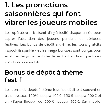
1. Les promotions
saisonnières qui font
vibrer les joueurs mobiles
Les opérateurs rivalisent d’ingéniosité chaque année pour
capter l’attention des joueurs pendant les périodes
festives. Les bonus de dépôt à thème, les tours gratuits
« spook‑&‑sparkle » et les méga‑bonuses sont conçus pour
exploiter l’engouement des fêtes tout en tirant parti des
spécificités du mobile.
Bonus de dépôt à thème
festif
Les bonus de dépôt à thème festif se déclinent souvent en
trois niveaux : 100 % jusqu’à 100 €, 150 % jusqu’à 200 € et
un « Super‑Boost » de 200 % jusqu’à 500 €. Sur mobile,