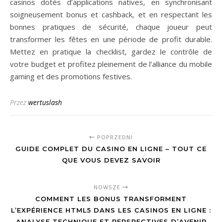
casinos dotés d’applications natives, en synchronisant
soigneusement bonus et cashback, et en respectant les
bonnes pratiques de sécurité, chaque joueur peut
transformer les fêtes en une période de profit durable.
Mettez en pratique la checklist, gardez le contrôle de
votre budget et profitez pleinement de l’alliance du mobile
gaming et des promotions festives.
Przez
wertuslash
POPRZEDNI
GUIDE COMPLET DU CASINO EN LIGNE – TOUT CE
QUE VOUS DEVEZ SAVOIR
NOWSZE
COMMENT LES BONUS TRANSFORMENT
L’EXPÉRIENCE HTML5 DANS LES CASINOS EN LIGNE :
ANALYSE TECHNIQUE ET PERSPECTIVES D’AVENIR