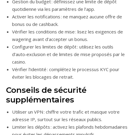
Gestion du budget : définissez une limite de dépôt
quotidienne via les paramètres de l’app.
Activer les notifications : ne manquez aucune offre de
bonus ou de cashback.
Vérifier les conditions de mise : lisez les exigences de
wagering avant d’accepter un bonus.
Configurer les limites de dépôt : utilisez les outils
d’auto‑exclusion et de limites de mise proposés par le
casino.
Vérifier l’identité : complétez le processus KYC pour
éviter les blocages de retrait.
Conseils de sécurité
supplémentaires
Utiliser un VPN : chiffre votre trafic et masque votre
adresse IP, surtout sur les réseaux publics.
Limiter les dépôts : activez les plafonds hebdomadaires
pour éviter les dépassements impulsifs.