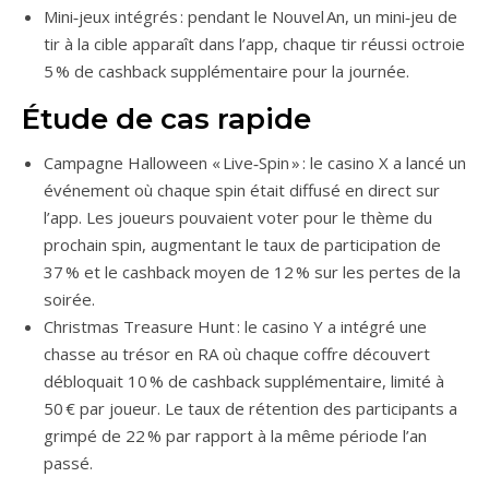
Mini‑jeux intégrés : pendant le Nouvel An, un mini‑jeu de
tir à la cible apparaît dans l’app, chaque tir réussi octroie
5 % de cashback supplémentaire pour la journée.
Étude de cas rapide
Campagne Halloween « Live‑Spin » : le casino X a lancé un
événement où chaque spin était diffusé en direct sur
l’app. Les joueurs pouvaient voter pour le thème du
prochain spin, augmentant le taux de participation de
37 % et le cashback moyen de 12 % sur les pertes de la
soirée.
Christmas Treasure Hunt : le casino Y a intégré une
chasse au trésor en RA où chaque coffre découvert
débloquait 10 % de cashback supplémentaire, limité à
50 € par joueur. Le taux de rétention des participants a
grimpé de 22 % par rapport à la même période l’an
passé.