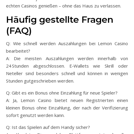
echten Casinos genießen – ohne das Haus zu verlassen.
Häufig gestellte Fragen
(FAQ)
Q: Wie schnell werden Auszahlungen bei Lemon Casino
bearbeitet?
A: Die meisten Auszahlungen werden innerhalb von
24 Stunden abgeschlossen. E‑Wallets wie Skrill oder
Neteller sind besonders schnell und können in wenigen
Stunden gutgeschrieben werden.
Q: Gibt es ein Bonus ohne Einzahlung für neue Spieler?
A: Ja, Lemon Casino bietet neuen Registrierten einen
kleinen Bonus ohne Einzahlung, der nach der Verifizierung
sofort genutzt werden kann.
Q: Ist das Spielen auf dem Handy sicher?