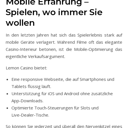
Mobile Erfahrung –
Spielen, wo immer Sie
wollen
In den letzten Jahren hat sich das Spielerlebnis stark auf
mobile Geräte verlagert. Während Filme oft das elegante
Casino‑Interieur betonen, ist die Mobile‑Optimierung das
eigentliche Verkaufsargument.
Lemon Casino bietet:
Eine responsive Webseite, die auf Smartphones und
Tablets flüssig läuft.
Unterstützung für iOS und Android ohne zusätzliche
App‑Downloads.
Optimierte Touch‑Steuerungen für Slots und
Live‑Dealer‑Tische.
So können Sie jederzeit und überall den Nervenkitzel eines