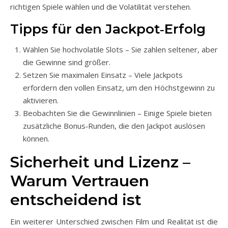
richtigen Spiele wählen und die Volatilität verstehen.
Tipps für den Jackpot‑Erfolg
Wählen Sie hochvolatile Slots – Sie zahlen seltener, aber
die Gewinne sind größer.
Setzen Sie maximalen Einsatz – Viele Jackpots
erfordern den vollen Einsatz, um den Höchstgewinn zu
aktivieren.
Beobachten Sie die Gewinnlinien – Einige Spiele bieten
zusätzliche Bonus‑Runden, die den Jackpot auslösen
können.
Sicherheit und Lizenz –
Warum Vertrauen
entscheidend ist
Ein weiterer Unterschied zwischen Film und Realität ist die