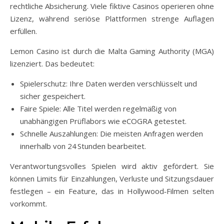
rechtliche Absicherung. Viele fiktive Casinos operieren ohne
Lizenz, während seriöse Plattformen strenge Auflagen
erfüllen.
Lemon Casino ist durch die Malta Gaming Authority (MGA)
lizenziert. Das bedeutet:
Spielerschutz: Ihre Daten werden verschlüsselt und
sicher gespeichert.
Faire Spiele: Alle Titel werden regelmäßig von
unabhängigen Prüflabors wie eCOGRA getestet.
Schnelle Auszahlungen: Die meisten Anfragen werden
innerhalb von 24 Stunden bearbeitet.
Verantwortungsvolles Spielen wird aktiv gefördert. Sie
können Limits für Einzahlungen, Verluste und Sitzungsdauer
festlegen – ein Feature, das in Hollywood‑Filmen selten
vorkommt.