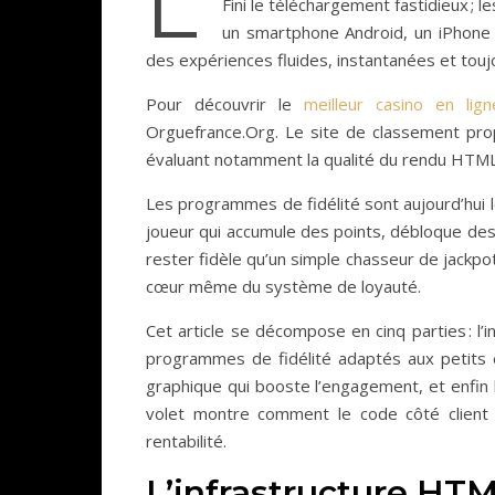
L’
Fini le téléchargement fastidieux ; 
un smartphone Android, un iPhone 
des expériences fluides, instantanées et toujo
Pour découvrir le
meilleur casino en lign
Orguefrance.Org. Le site de classement prop
évaluant notamment la qualité du rendu HTML
Les programmes de fidélité sont aujourd’hui l
joueur qui accumule des points, débloque des
rester fidèle qu’un simple chasseur de jackpo
cœur même du système de loyauté.
Cet article se décompose en cinq parties : l’
programmes de fidélité adaptés aux petits é
graphique qui booste l’engagement, et enfin l
volet montre comment le code côté client d
rentabilité.
L’infrastructure HTM