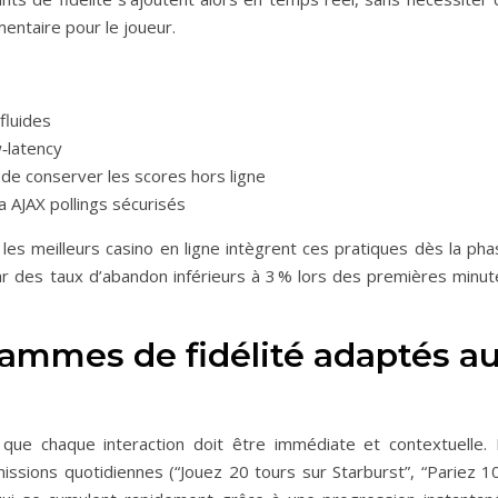
entaire pour le joueur.
fluides
‑latency
de conserver les scores hors ligne
a AJAX pollings sécurisés
es meilleurs casino en ligne intègrent ces pratiques dès la pha
ar des taux d’abandon inférieurs à 3 % lors des premières minut
ammes de fidélité adaptés a
 que chaque interaction doit être immédiate et contextuelle. 
 missions quotidiennes (“Jouez 20 tours sur Starburst”, “Pariez 1