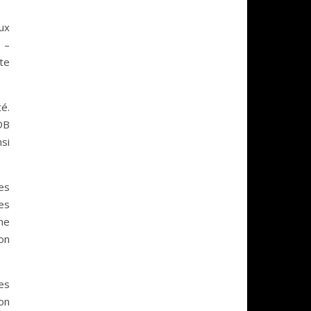
ux
 –
te
é.
DB
nsi
es
es
ne
on
es
on