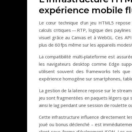
expérience mobile f
Le cœur technique d’un jeu HTML5 repose su
calculs critiques — RTP, logique des paylines
visuel grâce au Canvas et à WebGL. Ces API 
plus de 60 fps même sur les appareils modes
La compatibilité multi‑plateforme est assur
les navigateurs desktop comme Edge suppo
utilisent souvent des frameworks tels que 
expérience homogène sur smartphones, table
La gestion de la latence repose sur le stre
jeu sont fragmentées en paquets légers qui s
ainsi le lag pendant une session de roulette ou
Cette infrastructure influence directement le
joué ou bonus déclenché – est immédiateme
client sous forme d’événement JSON. Les poin