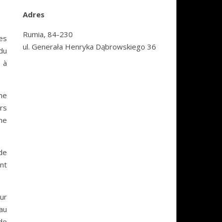
Adres
Rumia, 84-230
es
ul. Generała Henryka Dąbrowskiego 36
du
 à
me
rs
ne
de
nt
our
au
de