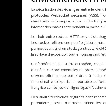
La sécurisation des échanges entre le client
protocoles WebSocket sécurisés (WSS). Tou
identifiants du compte, solde ou historiqu
interception malveillante pendant la partie ou
Le choix entre cookies HTTP‑only et stockage 
Les cookies offrent une portée globale mais
permet quant à lui un stockage structuré côté 
la surface d’exposition tout en conservant l’é
Conformément au GDPR européen, chaque j
données comportementales ne soient utilisée
doivent offrir un bouton « droit à l’oubli
fonctionnalité d’exportation portable au for
française sur les jeux en ligne légaux (casino en
Des audits techniques réguliers sont recomm
potentielles, tests d’intrusion ciblant le