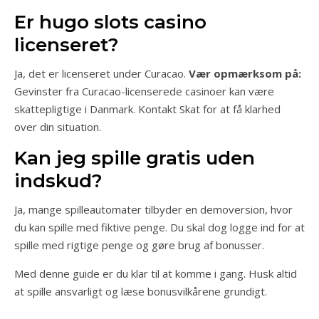
Er hugo slots casino
licenseret?
Ja, det er licenseret under Curacao.
Vær opmærksom på:
Gevinster fra Curacao-licenserede casinoer kan være
skattepligtige i Danmark. Kontakt Skat for at få klarhed
over din situation.
Kan jeg spille gratis uden
indskud?
Ja, mange spilleautomater tilbyder en demoversion, hvor
du kan spille med fiktive penge. Du skal dog logge ind for at
spille med rigtige penge og gøre brug af bonusser.
Med denne guide er du klar til at komme i gang. Husk altid
at spille ansvarligt og læse bonusvilkårene grundigt.