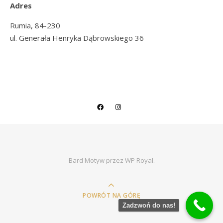
Adres
Rumia, 84-230
ul. Generała Henryka Dąbrowskiego 36
Bard Motyw przez
WP Royal
.
POWRÓT NA GÓRĘ
Zadzwoń do nas!