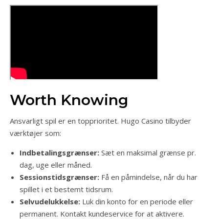
Worth Knowing
Ansvarligt spil er en topprioritet. Hugo Casino tilbyder
værktøjer som:
Indbetalingsgrænser:
Sæt en maksimal grænse pr.
dag, uge eller måned.
Sessionstidsgrænser:
Få en påmindelse, når du har
spillet i et bestemt tidsrum.
Selvudelukkelse:
Luk din konto for en periode eller
permanent. Kontakt kundeservice for at aktivere.