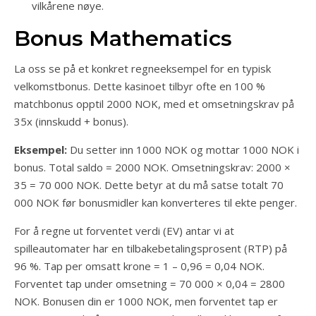
vilkårene nøye.
Bonus Mathematics
La oss se på et konkret regneeksempel for en typisk
velkomstbonus. Dette kasinoet tilbyr ofte en 100 %
matchbonus opptil 2000 NOK, med et omsetningskrav på
35x (innskudd + bonus).
Eksempel:
Du setter inn 1000 NOK og mottar 1000 NOK i
bonus. Total saldo = 2000 NOK. Omsetningskrav: 2000 ×
35 = 70 000 NOK. Dette betyr at du må satse totalt 70
000 NOK før bonusmidler kan konverteres til ekte penger.
For å regne ut forventet verdi (EV) antar vi at
spilleautomater har en tilbakebetalingsprosent (RTP) på
96 %. Tap per omsatt krone = 1 – 0,96 = 0,04 NOK.
Forventet tap under omsetning = 70 000 × 0,04 = 2800
NOK. Bonusen din er 1000 NOK, men forventet tap er