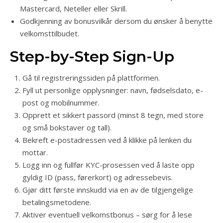
Mastercard, Neteller eller Skrill.
Godkjenning av bonusvilkår dersom du ønsker å benytte
velkomsttilbudet.
Step-by-Step Sign-Up
Gå til registreringssiden på plattformen.
Fyll ut personlige opplysninger: navn, fødselsdato, e-
post og mobilnummer.
Opprett et sikkert passord (minst 8 tegn, med store
og små bokstaver og tall).
Bekreft e-postadressen ved å klikke på lenken du
mottar.
Logg inn og fullfør KYC-prosessen ved å laste opp
gyldig ID (pass, førerkort) og adressebevis.
Gjør ditt første innskudd via en av de tilgjengelige
betalingsmetodene.
Aktiver eventuell velkomstbonus – sørg for å lese