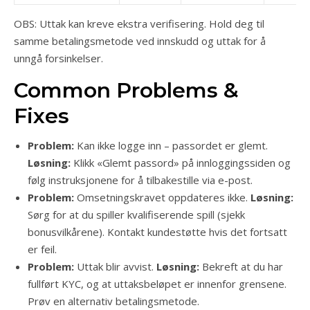
OBS: Uttak kan kreve ekstra verifisering. Hold deg til
samme betalingsmetode ved innskudd og uttak for å
unngå forsinkelser.
Common Problems &
Fixes
Problem:
Kan ikke logge inn – passordet er glemt.
Løsning:
Klikk «Glemt passord» på innloggingssiden og
følg instruksjonene for å tilbakestille via e-post.
Problem:
Omsetningskravet oppdateres ikke.
Løsning:
Sørg for at du spiller kvalifiserende spill (sjekk
bonusvilkårene). Kontakt kundestøtte hvis det fortsatt
er feil.
Problem:
Uttak blir avvist.
Løsning:
Bekreft at du har
fullført KYC, og at uttaksbeløpet er innenfor grensene.
Prøv en alternativ betalingsmetode.