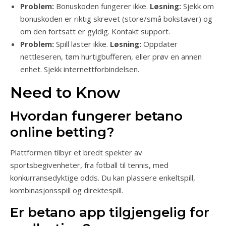
Problem:
Bonuskoden fungerer ikke.
Løsning:
Sjekk om
bonuskoden er riktig skrevet (store/små bokstaver) og
om den fortsatt er gyldig. Kontakt support.
Problem:
Spill laster ikke.
Løsning:
Oppdater
nettleseren, tøm hurtigbufferen, eller prøv en annen
enhet. Sjekk internettforbindelsen.
Need to Know
Hvordan fungerer betano
online betting?
Plattformen tilbyr et bredt spekter av
sportsbegivenheter, fra fotball til tennis, med
konkurransedyktige odds. Du kan plassere enkeltspill,
kombinasjonsspill og direktespill.
Er betano app tilgjengelig for