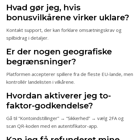
Hvad gør jeg, hvis
bonusvilkårene virker uklare?
Kontakt support, der kan forklare omsætningskrav og
spilbidrag i detaljer.
Er der nogen geografiske
begrænsninger?
Platformen accepterer spillere fra de fleste EU-lande, men
kontrollér landelisten i vilkårene.
Hvordan aktiverer jeg to-
faktor-godkendelse?
Gå til “Kontoindstillinger” → “Sikkerhed” → vælg 2FA og
scan QR-koden med en autentifikator-app.
Kan jeg få refunderet mine