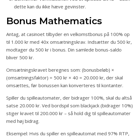
dette kan du ikke hæve gevinster.
Bonus Mathematics
Antag, at casinoet tilbyder en velkomstbonus på 100% op
til 1.000 kr med 40x omsætningskrav. Indsætter du 500 kr,
modtager du 500 kr i bonus. Din samlede bonus-saldo
bliver 500 kr.
Omsætningskravet beregnes som: (bonusbeløb) ×
(omsætningsfaktor) = 500 kr × 40 = 20.000 kr, der skal
omsættes, før bonussen kan konverteres til kontanter.
Spiller du spilleautomater, der bidrager 100%, skal du altså
satse 20.000 kr. Ved bordspil som blackjack (bidrager 10%)
stiger kravet til 200.000 kr – så hold dig til spilleautomater
med høj bidrag.
Eksempel: Hvis du spiller en spilleautomat med 97% RTP,