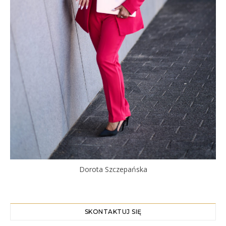
Dorota Szczepańska
SKONTAKTUJ SIĘ