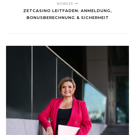
NOWSZE
ZETCASINO LEITFADEN: ANMELDUNG,
BONUSBERECHNUNG & SICHERHEIT