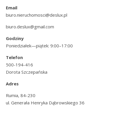
Email
biuro.nieruchomosci@deslux.pl
biuro.deslux@gmail.com
Godziny
Poniedziałek—piątek: 9:00–17:00
Telefon
500-194-416
Dorota Szczepańska
Adres
Rumia, 84-230
ul. Generała Henryka Dąbrowskiego 36