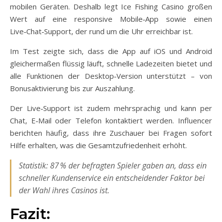
mobilen Geräten. Deshalb legt Ice Fishing Casino großen
Wert auf eine responsive Mobile‑App sowie einen
Live‑Chat‑Support, der rund um die Uhr erreichbar ist.
Im Test zeigte sich, dass die App auf iOS und Android
gleichermaßen flüssig läuft, schnelle Ladezeiten bietet und
alle Funktionen der Desktop‑Version unterstützt – von
Bonusaktivierung bis zur Auszahlung.
Der Live‑Support ist zudem mehrsprachig und kann per
Chat, E‑Mail oder Telefon kontaktiert werden. Influencer
berichten häufig, dass ihre Zuschauer bei Fragen sofort
Hilfe erhalten, was die Gesamtzufriedenheit erhöht.
Statistik: 87 % der befragten Spieler gaben an, dass ein
schneller Kundenservice ein entscheidender Faktor bei
der Wahl ihres Casinos ist.
Fazit: