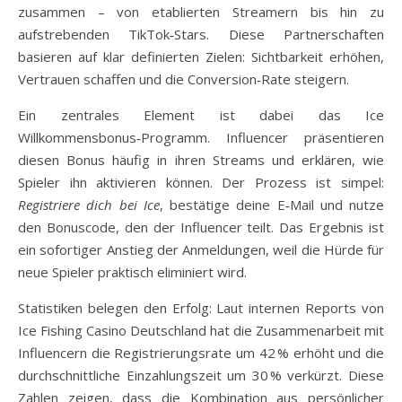
zusammen – von etablierten Streamern bis hin zu
aufstrebenden TikTok‑Stars. Diese Partnerschaften
basieren auf klar definierten Zielen: Sichtbarkeit erhöhen,
Vertrauen schaffen und die Conversion‑Rate steigern.
Ein zentrales Element ist dabei das Ice
Willkommensbonus‑Programm. Influencer präsentieren
diesen Bonus häufig in ihren Streams und erklären, wie
Spieler ihn aktivieren können. Der Prozess ist simpel:
Registriere dich bei Ice
, bestätige deine E‑Mail und nutze
den Bonuscode, den der Influencer teilt. Das Ergebnis ist
ein sofortiger Anstieg der Anmeldungen, weil die Hürde für
neue Spieler praktisch eliminiert wird.
Statistiken belegen den Erfolg: Laut internen Reports von
Ice Fishing Casino Deutschland hat die Zusammenarbeit mit
Influencern die Registrierungsrate um 42 % erhöht und die
durchschnittliche Einzahlungszeit um 30 % verkürzt. Diese
Zahlen zeigen, dass die Kombination aus persönlicher