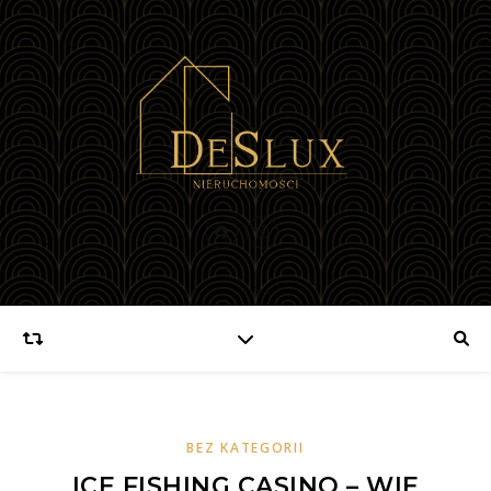
BEZ KATEGORII
ICE FISHING CASINO – WIE