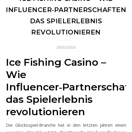
INFLUENCER‑PARTNERSCHAFTEN
DAS SPIELERLEBNIS
REVOLUTIONIEREN
26/02/2026
Ice Fishing Casino –
Wie
Influencer‑Partnerschaf
das Spielerlebnis
revolutionieren
Die Glücksspiel‑Branche hat in den letzten Jahren einen