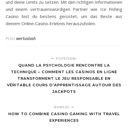
und deine Limits zu setzen. Mit den richtigen Informationen
und einem vertrauenswürdigen Partner wie Ice Fishing
Casino bist du bestens gerüstet, um das Beste aus
deinem Online‑Casino‑Erlebnis herauszuholen.
Przez
wertuslash
POPRZEDNI
QUAND LA PSYCHOLOGIE RENCONTRE LA
TECHNIQUE – COMMENT LES CASINOS EN LIGNE
TRANSFORMENT LE JEU RESPONSABLE EN
VÉRITABLE COURS D’APPRENTISSAGE AUTOUR DES
JACKPOTS
NOWSZE
HOW TO COMBINE CASINO GAMING WITH TRAVEL
EXPERIENCES