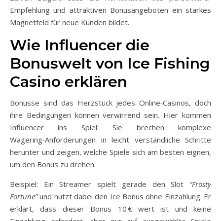
Empfehlung und attraktiven Bonusangeboten ein starkes
Magnetfeld für neue Kunden bildet.
Wie Influencer die
Bonuswelt von Ice Fishing
Casino erklären
Bonusse sind das Herzstück jedes Online‑Casinos, doch
ihre Bedingungen können verwirrend sein. Hier kommen
Influencer ins Spiel: Sie brechen komplexe
Wagering‑Anforderungen in leicht verständliche Schritte
herunter und zeigen, welche Spiele sich am besten eignen,
um den Bonus zu drehen.
Beispiel: Ein Streamer spielt gerade den Slot
“Frosty
Fortune”
und nutzt dabei den Ice Bonus ohne Einzahlung. Er
erklärt, dass dieser Bonus 10 € wert ist und keine