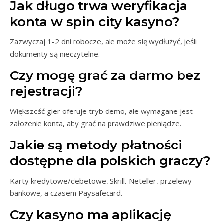
Jak długo trwa weryfikacja
konta w spin city kasyno?
Zazwyczaj 1-2 dni robocze, ale może się wydłużyć, jeśli
dokumenty są nieczytelne.
Czy mogę grać za darmo bez
rejestracji?
Większość gier oferuje tryb demo, ale wymagane jest
założenie konta, aby grać na prawdziwe pieniądze.
Jakie są metody płatności
dostępne dla polskich graczy?
Karty kredytowe/debetowe, Skrill, Neteller, przelewy
bankowe, a czasem Paysafecard.
Czy kasyno ma aplikację