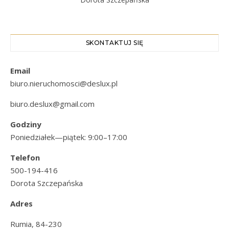
SKONTAKTUJ SIĘ
Email
biuro.nieruchomosci@deslux.pl
biuro.deslux@gmail.com
Godziny
Poniedziałek—piątek: 9:00–17:00
Telefon
500-194-416
Dorota Szczepańska
Adres
Rumia, 84-230