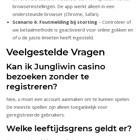
browserinstellingen. De app werkt alleen in een
ondersteunde browser (Chrome, Safari).
Scenario 6: Foutmelding bij storting
– Controleer of
uw betaalmethode is geactiveerd voor online gokken en
of u de juiste limieten heeft ingesteld.
Veelgestelde Vragen
Kan ik Jungliwin casino
bezoeken zonder te
registreren?
Nee, u moet een account aanmaken om te kunnen spelen.
De meeste spellen zijn alleen toegankelijk voor
geregistreerde gebruikers.
Welke leeftijdsgrens geldt er?