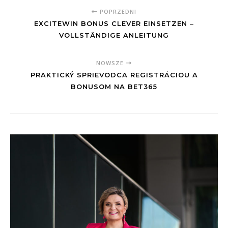
POPRZEDNI
EXCITEWIN BONUS CLEVER EINSETZEN –
VOLLSTÄNDIGE ANLEITUNG
NOWSZE
PRAKTICKÝ SPRIEVODCA REGISTRÁCIOU A
BONUSOM NA BET365