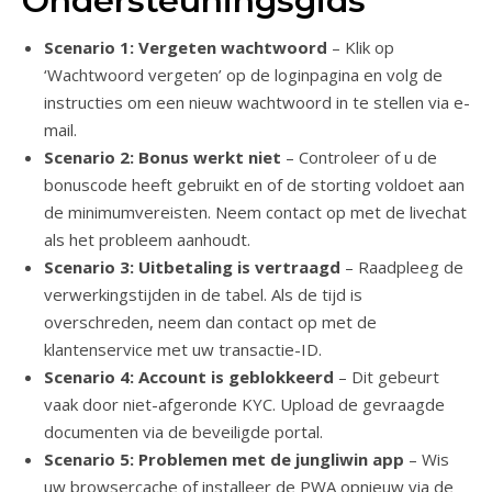
Ondersteuningsgids
Scenario 1: Vergeten wachtwoord
– Klik op
‘Wachtwoord vergeten’ op de loginpagina en volg de
instructies om een nieuw wachtwoord in te stellen via e-
mail.
Scenario 2: Bonus werkt niet
– Controleer of u de
bonuscode heeft gebruikt en of de storting voldoet aan
de minimumvereisten. Neem contact op met de livechat
als het probleem aanhoudt.
Scenario 3: Uitbetaling is vertraagd
– Raadpleeg de
verwerkingstijden in de tabel. Als de tijd is
overschreden, neem dan contact op met de
klantenservice met uw transactie-ID.
Scenario 4: Account is geblokkeerd
– Dit gebeurt
vaak door niet-afgeronde KYC. Upload de gevraagde
documenten via de beveiligde portal.
Scenario 5: Problemen met de jungliwin app
– Wis
uw browsercache of installeer de PWA opnieuw via de