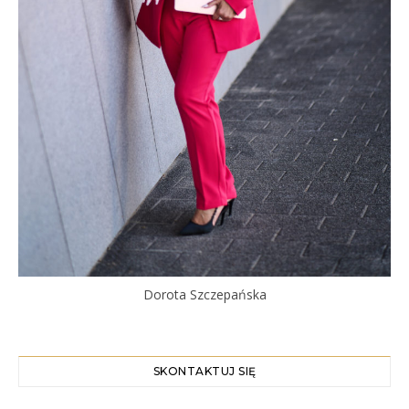
Dorota Szczepańska
SKONTAKTUJ SIĘ