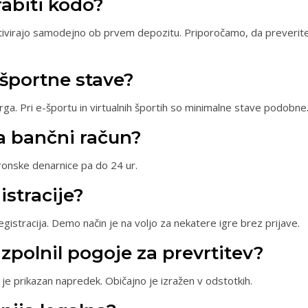
abiti kodo?
ktivirajo samodejno ob prvem depozitu. Priporočamo, da preverit
 športne stave?
rga. Pri e-športu in virtualnih športih so minimalne stave podobne
a bančni račun?
tronske denarnice pa do 24 ur.
istracije?
istracija. Demo način je na voljo za nekatere igre brez prijave.
izpolnil pogoje za prevrtitev?
je prikazan napredek. Običajno je izražen v odstotkih.