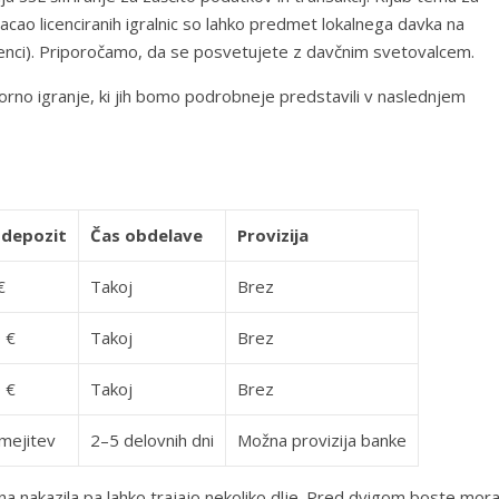
Curacao licenciranih igralnic so lahko predmet lokalnega davka na
cenci). Priporočamo, da se posvetujete z davčnim svetovalcem.
rno igranje, ki jih bomo podrobneje predstavili v naslednjem
 depozit
Čas obdelave
Provizija
€
Takoj
Brez
 €
Takoj
Brez
 €
Takoj
Brez
mejitev
2–5 delovnih dni
Možna provizija banke
a nakazila pa lahko trajajo nekoliko dlje. Pred dvigom boste mora