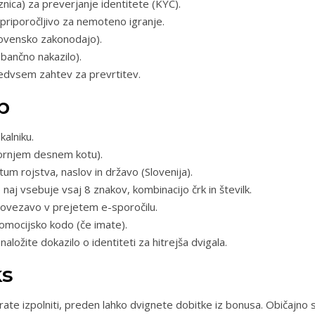
znica) za preverjanje identitete (KYC).
priporočljivo za nemoteno igranje.
slovensko zakonodajo).
i bančno nakazilo).
edvsem zahtev za prevrtitev.
p
alniku.
zgornjem desnem kotu).
tum rojstva, naslov in državo (Slovenija).
naj vsebuje vsaj 8 znakov, kombinacijo črk in številk.
 povezavo v prejetem e-sporočilu.
romocijsko kodo (če imate).
aložite dokazilo o identiteti za hitrejša dvigala.
ks
ate izpolniti, preden lahko dvignete dobitke iz bonusa. Običajno 