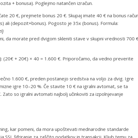
pozita + bonusa). Poglejmo natančen izračun.
čate 20 €, prejmete bonus 20 €. Skupaj imate 40 € na bonus račun
) ali (depozit+bonus). Pogosto je 35x (bonus). Formula:
lj
i, da morate pred dvigom skleniti stave v skupni vrednosti 700 
: (20€ + 20€) × 40 = 1.600 €. Priporočamo, da vedno preverite
rečno 1.600 €, preden postanejo sredstva na voljo za dvig. Igre
amizne igre 10–20 %. Če stavite 10 € na igralni avtomat, se ta
€. Zato so igralni avtomati najbolj učinkoviti za izpolnjevanje
ming, kar pomeni, da mora upoštevati mednarodne standarde
ja SSL šifriranje za zaščito podatkov in transakcij. Kljub temu za