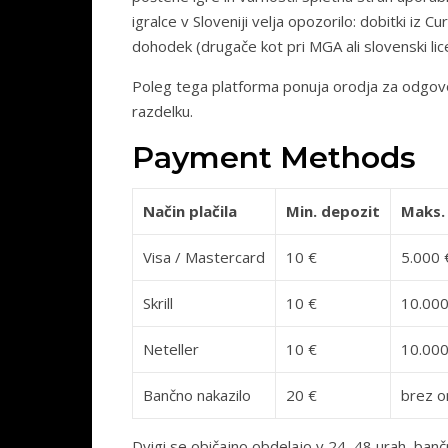
igralce v Sloveniji velja opozorilo: dobitki iz 
dohodek (drugače kot pri MGA ali slovenski li
Poleg tega platforma ponuja orodja za odgovo
razdelku.
Payment Methods
Način plačila
Min. depozit
Maks.
Visa / Mastercard
10 €
5.000 
Skrill
10 €
10.000
Neteller
10 €
10.000
Bančno nakazilo
20 €
brez o
Dvigi se običajno obdelajo v 24–48 urah, bančn