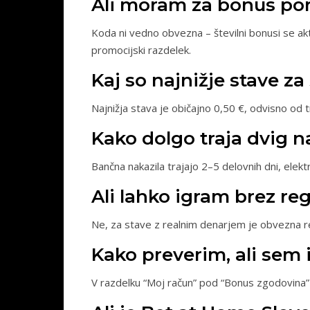
Ali moram za bonus por
Koda ni vedno obvezna – številni bonusi se a
promocijski razdelek.
Kaj so najnižje stave za
Najnižja stava je običajno 0,50 €, odvisno od t
Kako dolgo traja dvig n
Bančna nakazila trajajo 2–5 delovnih dni, elek
Ali lahko igram brez reg
Ne, za stave z realnim denarjem je obvezna reg
Kako preverim, ali sem 
V razdelku “Moj račun” pod “Bonus zgodovina” 