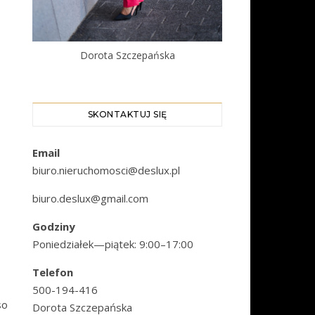
Dorota Szczepańska
SKONTAKTUJ SIĘ
Email
biuro.nieruchomosci@deslux.pl
biuro.deslux@gmail.com
Godziny
Poniedziałek—piątek: 9:00–17:00
Telefon
500-194-416
so
Dorota Szczepańska