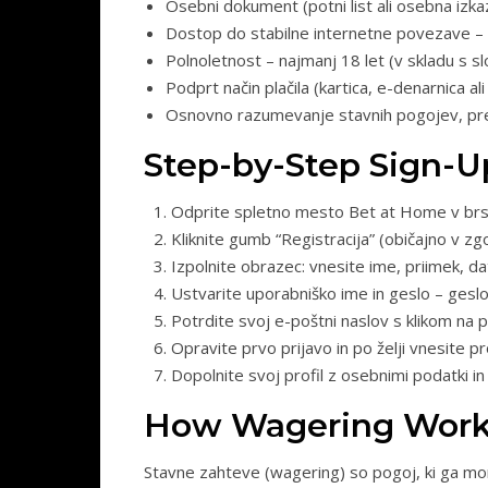
Osebni dokument (potni list ali osebna izka
Dostop do stabilne internetne povezave – 
Polnoletnost – najmanj 18 let (v skladu s 
Podprt način plačila (kartica, e-denarnica al
Osnovno razumevanje stavnih pogojev, pr
Step-by-Step Sign-U
Odprite spletno mesto Bet at Home v brsk
Kliknite gumb “Registracija” (običajno v 
Izpolnite obrazec: vnesite ime, priimek, da
Ustvarite uporabniško ime in geslo – geslo 
Potrdite svoj e-poštni naslov s klikom na
Opravite prvo prijavo in po želji vnesite p
Dopolnite svoj profil z osebnimi podatki in n
How Wagering Wor
Stavne zahteve (wagering) so pogoj, ki ga mor