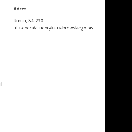
Adres
Rumia, 84-230
ul. Generała Henryka Dąbrowskiego 36
ll