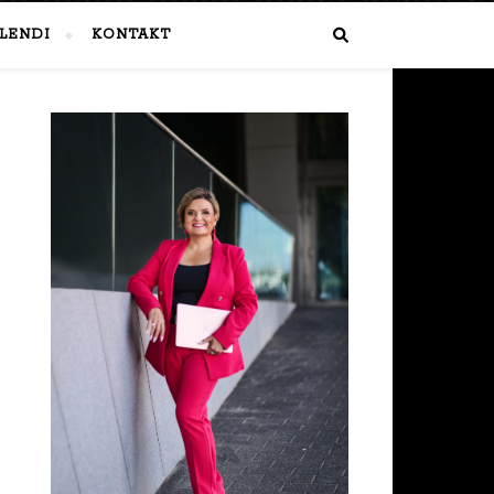
LENDI
KONTAKT
S