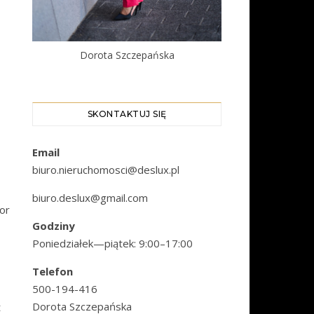
Dorota Szczepańska
SKONTAKTUJ SIĘ
Email
biuro.nieruchomosci@deslux.pl
biuro.deslux@gmail.com
for
Godziny
Poniedziałek—piątek: 9:00–17:00
Telefon
500-194-416
Dorota Szczepańska
t