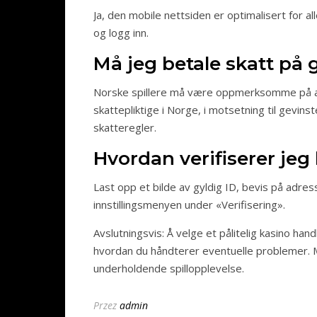
Ja, den mobile nettsiden er optimalisert for a
og logg inn.
Må jeg betale skatt på 
Norske spillere må være oppmerksomme på at
skattepliktige i Norge, i motsetning til gevins
skatteregler.
Hvordan verifiserer jeg
Last opp et bilde av gyldig ID, bevis på adres
innstillingsmenyen under «Verifisering».
Avslutningsvis: Å velge et pålitelig kasino hand
hvordan du håndterer eventuelle problemer. M
underholdende spillopplevelse.
Przez
admin