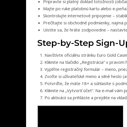
Pripravte si platný doklad totožnosti (obči
Majte po ruke platobnú kartu alebo e‑peňa
Skontrolujte internetové pripojenie – stabil
Prečítajte si obchodné podmienky, najmä 
Uistite sa, že hráte zodpovedne – nastavte 
Step-by-Step Sign-U
Navštívte oficiálnu stránku Euro Gold Casi
Kliknite na tlačidlo „Registrácia” v pravom
Vyplňte registračný formulár – meno, priez
Zvoľte si užívateľské meno a silné heslo (
Potvrďte, že máte 18+ a súhlasíte s podm
Kliknite na „Vytvoriť účet”. Na e‑mail vám 
Po aktivácii sa prihláste a prejdite na vkla