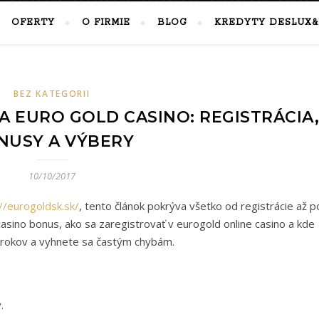
OFERTY
O FIRMIE
BLOG
KREDYTY DESLUX&
BEZ KATEGORII
 EURO GOLD CASINO: REGISTRÁCIA
NUSY A VÝBERY
10/10/2017
//eurogoldsk.sk/
, tento článok pokrýva všetko od registrácie až p
casino bonus, ako sa zaregistrovať v eurogold online casino a kde
krokov a vyhnete sa častým chybám.
.