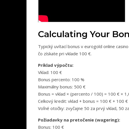
Calculating Your Bo
Typický uvítací bonus v eurogold online casin
čo získate pri vklade 100 €.
Príklad výpočtu:
Vklad: 100 €
Bonus percento: 100 %
Maximálny bonus: 500 €
Bonus = vklad × (percento / 100) = 100 € × 1,
Celkový kredit: vklad + bonus = 100 € + 100 €
Voľné otočky: zvyčajne 50 za prvý vklad, 50 z
Požiadavky na pretočenie (wagering):
Bonus: 100 €