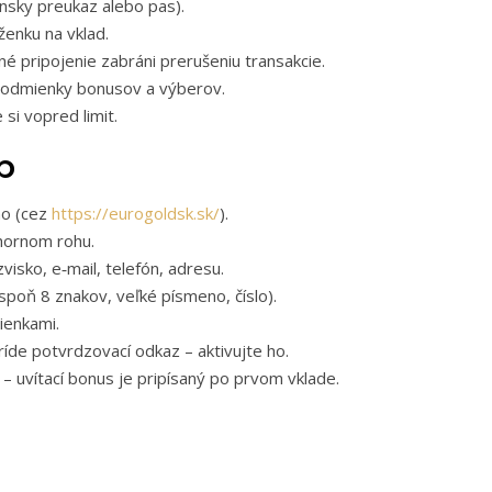
ansky preukaz alebo pas).
ženku na vklad.
né pripojenie zabráni prerušeniu transakcie.
podmienky bonusov a výberov.
si vopred limit.
p
no (cez
https://eurogoldsk.sk/
).
 hornom rohu.
visko, e‑mail, telefón, adresu.
aspoň 8 znakov, veľké písmeno, číslo).
ienkami.
príde potvrdzovací odkaz – aktivujte ho.
d – uvítací bonus je pripísaný po prvom vklade.