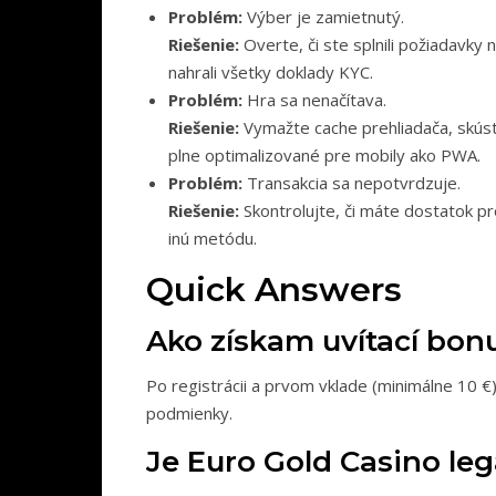
Problém:
Výber je zamietnutý.
Riešenie:
Overte, či ste splnili požiadavky 
nahrali všetky doklady KYC.
Problém:
Hra sa nenačítava.
Riešenie:
Vymažte cache prehliadača, skúste
plne optimalizované pre mobily ako PWA.
Problém:
Transakcia sa nepotvrdzuje.
Riešenie:
Skontrolujte, či máte dostatok pr
inú metódu.
Quick Answers
Ako získam uvítací bon
Po registrácii a prvom vklade (minimálne 10 €
podmienky.
Je Euro Gold Casino le