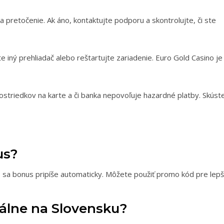
na pretočenie. Ak áno, kontaktujte podporu a skontrolujte, či ste
 iný prehliadač alebo reštartujte zariadenie. Euro Gold Casino je
ostriedkov na karte a či banka nepovoľuje hazardné platby. Skúst
us?
) sa bonus pripíše automaticky. Môžete použiť promo kód pre lepš
gálne na Slovensku?