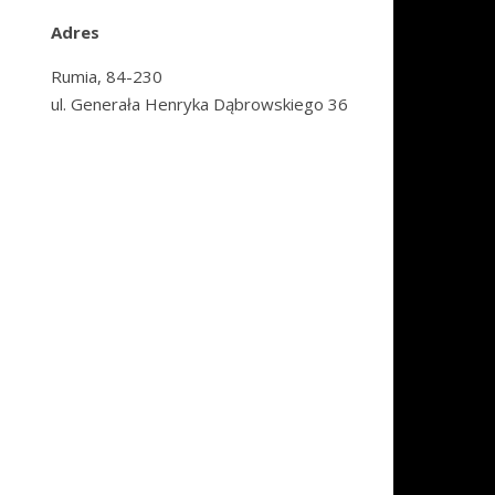
Adres
Rumia, 84-230
ul. Generała Henryka Dąbrowskiego 36