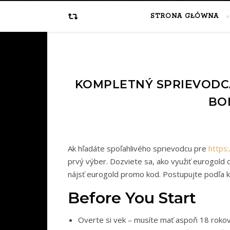
STRONA GŁÓWNA
KOMPLETNÝ SPRIEVODCA
BO
Ak hľadáte spoľahlivého sprievodcu pre
https:
prvý výber. Dozviete sa, ako využiť eurogold 
nájsť eurogold promo kod. Postupujte podľa 
Before You Start
Overte si vek – musíte mať aspoň 18 rokov