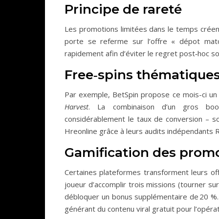
Principe de rareté
Les promotions limitées dans le temps créen
porte se referme sur l’offre « dépot ma
rapidement afin d’éviter le regret post‑hoc so
Free‑spins thématique
Par exemple, BetSpin propose ce mois-ci u
Harvest
. La combinaison d’un gros boo
considérablement le taux de conversion – so
Hreonline grâce à leurs audits indépendants
Gamification des prom
Certaines plateformes transforment leurs o
joueur d’accomplir trois missions (tourner su
débloquer un bonus supplémentaire de 20 %.
générant du contenu viral gratuit pour l’opéra