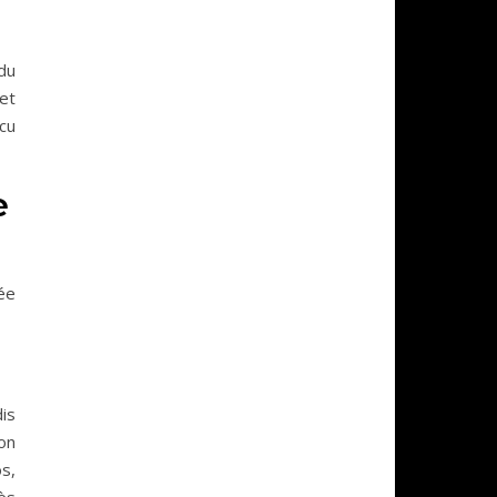
du
et
cu
e
ée
is
on
os,