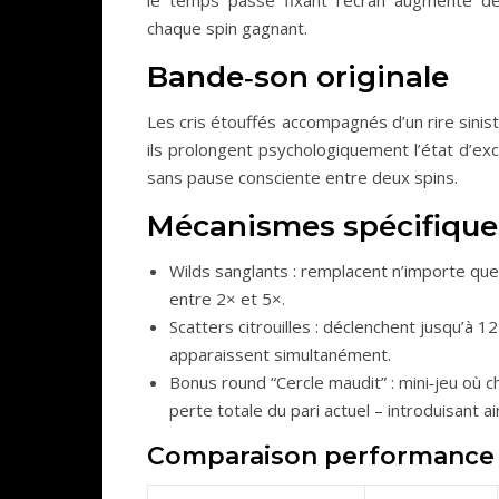
le temps passé fixant l’écran augmente de
chaque spin gagnant.
Bande‑son originale
Les cris étouffés accompagnés d’un rire sinis
ils prolongent psychologiquement l’état d’exc
sans pause consciente entre deux spins.
Mécanismes spécifique
Wilds sanglants : remplacent n’importe quel
entre 2× et 5×.
Scatters citrouilles : déclenchent jusqu’à 12
apparaissent simultanément.
Bonus round “Cercle maudit” : mini‑jeu où ch
perte totale du pari actuel – introduisant a
Comparaison performance