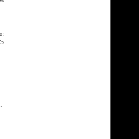
ès
 ;
tés
ne