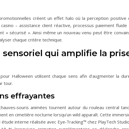
promotionnelles créent un effet halo où la perception positive 
casino – assistance client réactive, processus paiement fluide 
t « sécurisé ». Ainsi même un nouveau venu peut être convain
nalyser chaque critère technique.
 sensoriel qui amplifie la pris
pour Halloween utilisent chaque sens afin d’augmenter la dur
r tour.
ns effrayantes
hauves‑souris animées tournent autour du rouleau central tand
ent en cimetière nocturne lorsqu’un wild apparaît. Cette immersi
 une étude interne réalisée avec Eye‑Tracking™ chez PlayTech Studi