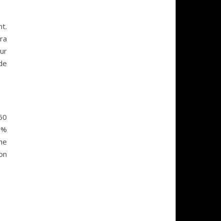
t.
ra
our
de
50
 %
ne
on