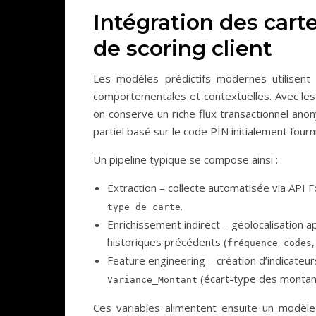
Intégration des car
de scoring client
Les modèles prédictifs modernes utilisent p
comportementales et contextuelles. Avec les 
on conserve un riche flux transactionnel ano
partiel basé sur le code PIN initialement fourni
Un pipeline typique se compose ainsi :
Extraction – collecte automatisée via API
.
type_de_carte
Enrichissement indirect – géolocalisation 
historiques précédents (
fréquence_codes
Feature engineering – création d’indicateu
(écart-type des montan
Variance_Montant
Ces variables alimentent ensuite un modèl