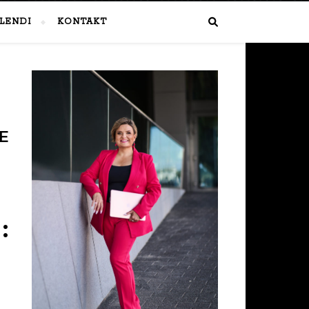
LENDI
KONTAKT
E
: