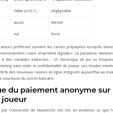
faible (ε≈0,1)
négligeable
aucun
élevée
nul
forte
rateurs préfèrent souvent les cartes prépayées lorsqu’ils doive
n environnement « sans empreinte digitale ». Le paradoxe demeure
ir à des variables indirectes – IP, historique de jeu ou fréquen
arketing sans violer la confidentialité du joueur. Les études men
8 % des nouveaux casinos en ligne intègrent aujourd’hui au moi
le soucieuse du secret bancaire.
ue du paiement anonyme sur
 joueur
r l’Université de Maastricht ont mis en évidence ce que l’