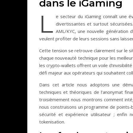
dans le iGaming
L
e secteur du iGaming connaît une évo
divertissantes et surtout sécurisé
AML/KYC, une nouvelle génération d’u
veulent profiter de leurs sessions sans laiss
Cette tension se retrouve clairement sur le s
chaque nouveauté technique pour les meilleu
les crypto‑wallets offrent un voile d’invisibili
défi majeur aux opérateurs qui souhaitent col
Dans cet article nous adoptons une démar
techniques et théoriques de l’anonymat fin
troisièmement nous montrons comment intég
nous construisons un programme de points‑b
sécurité et expérience utilisateur ; enfin 
tokenisation.