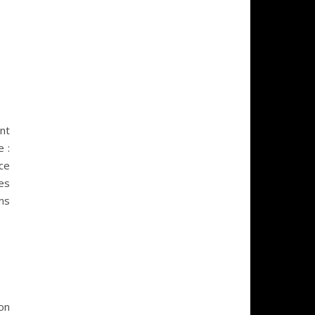
nt
 :
ce
ées
ns
on