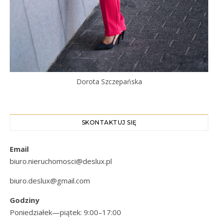
Dorota Szczepańska
SKONTAKTUJ SIĘ
Email
biuro.nieruchomosci@deslux.pl
biuro.deslux@gmail.com
Godziny
Poniedziałek—piątek: 9:00–17:00