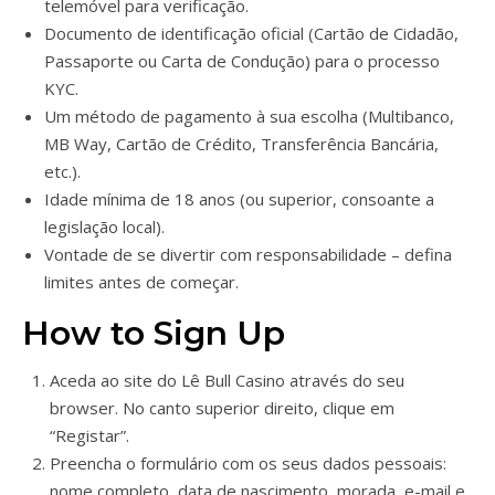
telemóvel para verificação.
Documento de identificação oficial (Cartão de Cidadão,
Passaporte ou Carta de Condução) para o processo
KYC.
Um método de pagamento à sua escolha (Multibanco,
MB Way, Cartão de Crédito, Transferência Bancária,
etc.).
Idade mínima de 18 anos (ou superior, consoante a
legislação local).
Vontade de se divertir com responsabilidade – defina
limites antes de começar.
How to Sign Up
Aceda ao site do Lê Bull Casino através do seu
browser. No canto superior direito, clique em
“Registar”.
Preencha o formulário com os seus dados pessoais:
nome completo, data de nascimento, morada, e-mail e