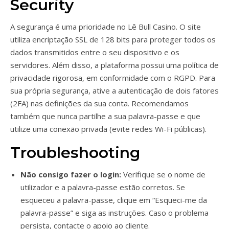
Security
A segurança é uma prioridade no Lê Bull Casino. O site
utiliza encriptação SSL de 128 bits para proteger todos os
dados transmitidos entre o seu dispositivo e os
servidores. Além disso, a plataforma possui uma política de
privacidade rigorosa, em conformidade com o RGPD. Para
sua própria segurança, ative a autenticação de dois fatores
(2FA) nas definições da sua conta. Recomendamos
também que nunca partilhe a sua palavra-passe e que
utilize uma conexão privada (evite redes Wi-Fi públicas).
Troubleshooting
Não consigo fazer o login:
Verifique se o nome de
utilizador e a palavra-passe estão corretos. Se
esqueceu a palavra-passe, clique em “Esqueci-me da
palavra-passe” e siga as instruções. Caso o problema
persista, contacte o apoio ao cliente.