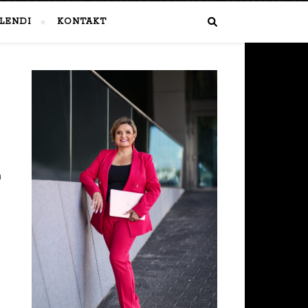
LENDI
KONTAKT
n