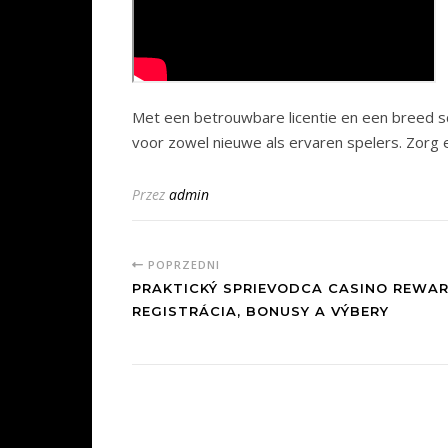
Met een betrouwbare licentie en een breed sc
voor zowel nieuwe als ervaren spelers. Zorg 
Przez
admin
POPRZEDNI
PRAKTICKÝ SPRIEVODCA CASINO REWAR
REGISTRÁCIA, BONUSY A VÝBERY