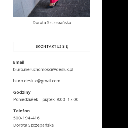
Dorota Szczepańska
SKONTAKTUJ SIĘ
Email
biuro.nieruchomosci@deslux.pl
biuro.deslux@gmail.com
Godziny
Poniedziałek—piątek: 9:00–17:00
Telefon
500-194-416
Dorota Szczepańska