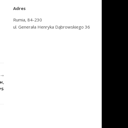
Adres
Rumia, 84-230
ul. Generała Henryka Dąbrowskiego 36
E
H,
PS