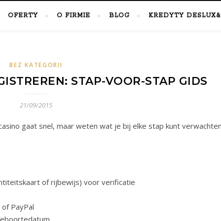
OFERTY
O FIRMIE
BLOG
KREDYTY DESLUX&
BEZ KATEGORII
GISTREREN: STAP-VOOR-STAP GIDS
21/09/2015
casino gaat snel, maar weten wat je bij elke stap kunt verwachte
iteitskaart of rijbewijs) voor verificatie
 of PayPal
 geboortedatum