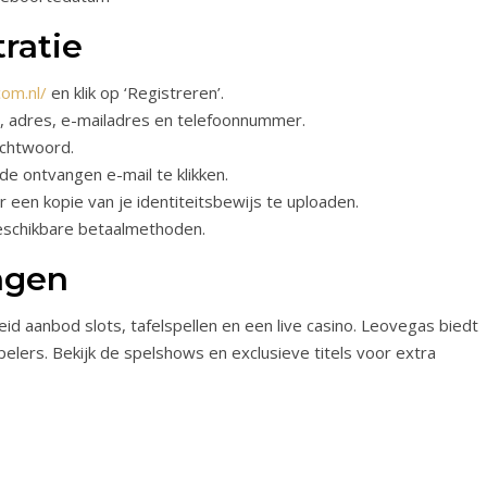
tratie
com.nl/
en klik op ‘Registreren’.
am, adres, e-mailadres en telefoonnummer.
achtwoord.
 de ontvangen e-mail te klikken.
or een kopie van je identiteitsbewijs te uploaden.
eschikbare betaalmethoden.
ngen
eid aanbod slots, tafelspellen en een live casino. Leovegas biedt
ers. Bekijk de spelshows en exclusieve titels voor extra