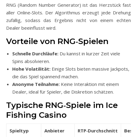
RNG (Random Number Generator) ist das Herzstück fast
aller Online‑Slots. Der Algorithmus erzeugt jede Drehung
zufällig, sodass das Ergebnis nicht von einem echten
Dealer beeinflusst wird.
Vorteile von RNG‑Spielen
Schnelle Durchläufe:
Du kannst in kurzer Zeit viele
Spins absolvieren.
Hohe Volatilität:
Einige Slots bieten massive Jackpots,
die das Spiel spannend machen.
Anonyme Teilnahme:
Keine Interaktion mit einem
Dealer, ideal für Spieler, die Diskretion schätzen.
Typische RNG‑Spiele im Ice
Fishing Casino
Spieltyp
Anbieter
RTP‑Durchschnitt
Beso