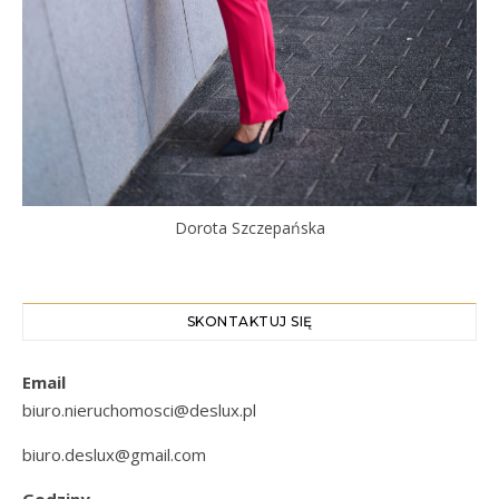
Dorota Szczepańska
SKONTAKTUJ SIĘ
Email
biuro.nieruchomosci@deslux.pl
biuro.deslux@gmail.com
Godziny