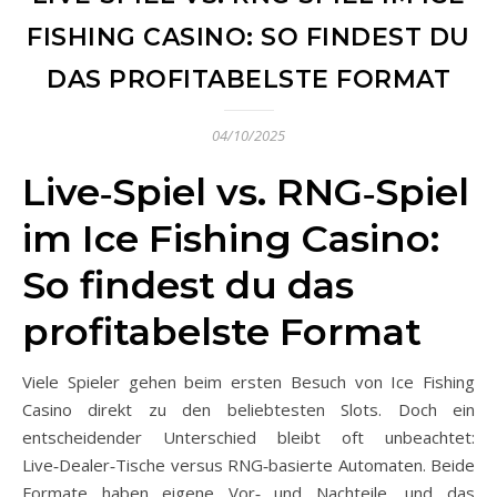
FISHING CASINO: SO FINDEST DU
DAS PROFITABELSTE FORMAT
04/10/2025
Live‑Spiel vs. RNG‑Spiel
im Ice Fishing Casino:
So findest du das
profitabelste Format
Viele Spieler gehen beim ersten Besuch von Ice Fishing
Casino direkt zu den beliebtesten Slots. Doch ein
entscheidender Unterschied bleibt oft unbeachtet:
Live‑Dealer‑Tische versus RNG‑basierte Automaten. Beide
Formate haben eigene Vor‑ und Nachteile, und das