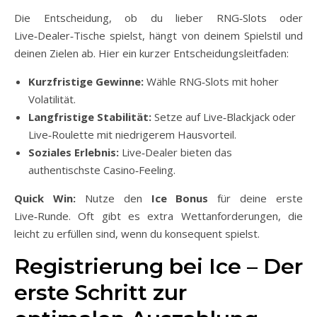
Die Entscheidung, ob du lieber RNG‑Slots oder
Live‑Dealer‑Tische spielst, hängt von deinem Spielstil und
deinen Zielen ab. Hier ein kurzer Entscheidungsleitfaden:
Kurzfristige Gewinne:
Wähle RNG‑Slots mit hoher
Volatilität.
Langfristige Stabilität:
Setze auf Live‑Blackjack oder
Live‑Roulette mit niedrigerem Hausvorteil.
Soziales Erlebnis:
Live‑Dealer bieten das
authentischste Casino‑Feeling.
Quick Win:
Nutze den
Ice Bonus
für deine erste
Live‑Runde. Oft gibt es extra Wettanforderungen, die
leicht zu erfüllen sind, wenn du konsequent spielst.
Registrierung bei Ice – Der
erste Schritt zur