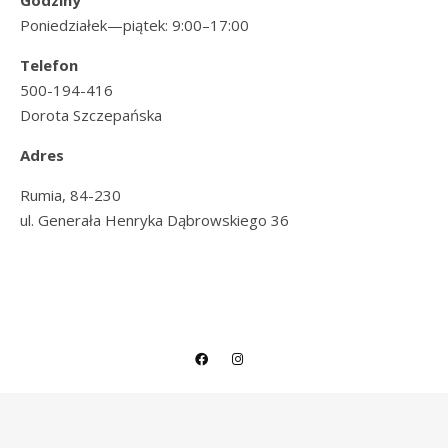
Poniedziałek—piątek: 9:00–17:00
Telefon
500-194-416
Dorota Szczepańska
Adres
Rumia, 84-230
ul. Generała Henryka Dąbrowskiego 36