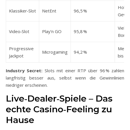
Hohe
Klassiker‑Slot
NetEnt
96,5 %
Gewin
Viele
Video‑Slot
Play’n GO
95,8 %
Bonus
Progressive
Mega‑
Microgaming
94,2 %
Jackpot
bis 10
Industry Secret:
Slots mit einer RTP über 96 % zahlen
langfristig besser aus, selbst wenn die Gewinnlinien
niedriger erscheinen.
Live‑Dealer‑Spiele – Das
echte Casino‑Feeling zu
Hause