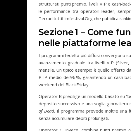
strutturati punti premio, livelli VIP e cash‑ba
le performance tra operatori leader, sempre
Terradituttifilmfestival.Org che pubblica ranki
Sezione 1 – Come fu
nelle piattaforme le
I programmi fedeltà più diffusi convergono s
avanzamento graduale tra livelli VIP (Silver,
mensile. Un tipico esempio è quello offerto d
RTP medio del 96 %, garantendo un cash‑back de
weekend del Black Friday.
Operator B predilige un modello basato su “bo
deposito successivo e una soglia giornaliera 
of Dead
. Il programma prevede inoltre una fu
senza accumulare debiti prolungati.
Operator C, invece, combina punti premio co