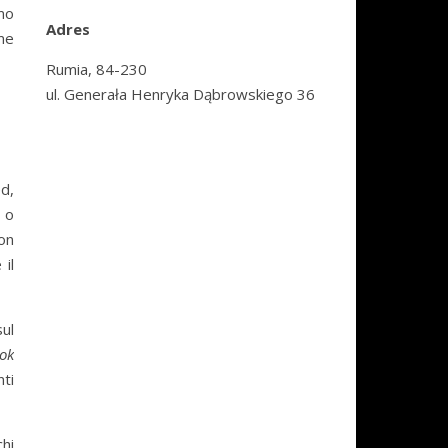
emo
Adres
me
Rumia, 84-230
ul. Generała Henryka Dąbrowskiego 36
d,
e o
con
 il
sul
ok
nti
hi