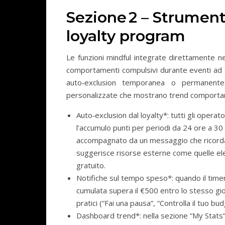
Sezione 2 – Strument
loyalty program
Le funzioni mindful integrate direttamente ne
comportamenti compulsivi durante eventi ad al
auto‑exclusion temporanea o permanente,
personalizzate che mostrano trend comportame
Auto‑exclusion dal loyalty*: tutti gli oper
l’accumulo punti per periodi da 24 ore a 30 
accompagnato da un messaggio che ricorda
suggerisce risorse esterne come quelle ele
gratuito.
Notifiche sul tempo speso*: quando il timer
cumulata supera il €500 entro lo stesso gio
pratici (“Fai una pausa”, “Controlla il tuo bu
Dashboard trend*: nella sezione “My Stats”,