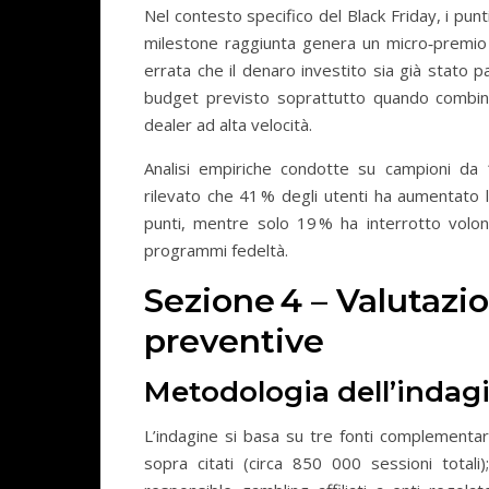
Nel contesto specifico del Black Friday, i pun
milestone raggiunta genera un micro‑premio 
errata che il denaro investito sia già stato 
budget previsto soprattutto quando combi
dealer ad alta velocità.
Analisi empiriche condotte su campioni d
rilevato che 41 % degli utenti ha aumentato 
punti, mentre solo 19 % ha interrotto volont
programmi fedeltà.
Sezione 4 – Valutazio
preventive
Metodologia dell’indag
L’indagine si basa su tre fonti complementari:
sopra citati (circa 850 000 sessioni totali)