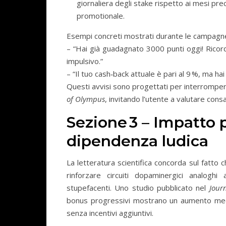
giornaliera degli stake rispetto ai mesi pr
promotionale.
Esempi concreti mostrati durante le campagne
– “Hai già guadagnato 3000 punti oggi! Ricor
impulsivo.”
– “Il tuo cash‑back attuale è pari al 9 %, ma h
Questi avvisi sono progettati per interrompere 
of Olympus
, invitando l’utente a valutare co
Sezione 3 – Impatto 
dipendenza ludica
La letteratura scientifica concorda sul fatto
rinforzare circuiti dopaminergici analogh
stupefacenti. Uno studio pubblicato nel
Jour
bonus progressivi mostrano un aumento medio 
senza incentivi aggiuntivi.