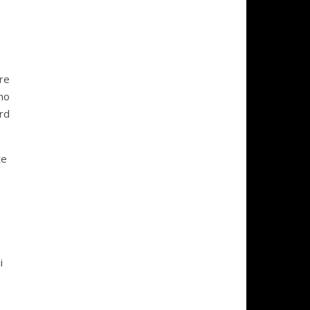
re
ono
rd
te
i