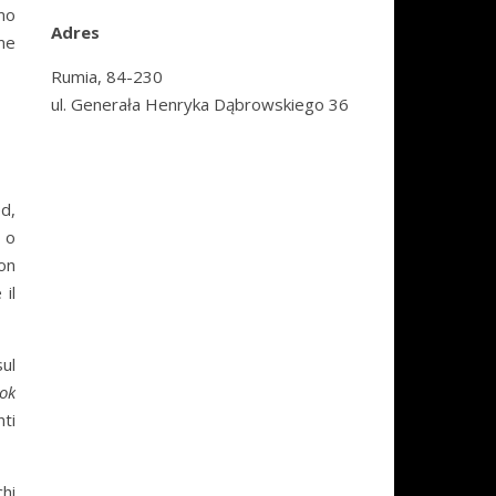
emo
Adres
me
Rumia, 84-230
ul. Generała Henryka Dąbrowskiego 36
d,
e o
con
 il
sul
ok
nti
hi