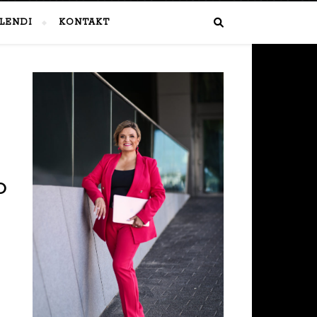
LENDI
KONTAKT
I
O