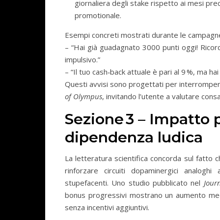
giornaliera degli stake rispetto ai mesi pr
promotionale.
Esempi concreti mostrati durante le campagne
– “Hai già guadagnato 3000 punti oggi! Ricor
impulsivo.”
– “Il tuo cash‑back attuale è pari al 9 %, ma h
Questi avvisi sono progettati per interrompere 
of Olympus
, invitando l’utente a valutare co
Sezione 3 – Impatto 
dipendenza ludica
La letteratura scientifica concorda sul fatto
rinforzare circuiti dopaminergici analogh
stupefacenti. Uno studio pubblicato nel
Jour
bonus progressivi mostrano un aumento medio 
senza incentivi aggiuntivi.