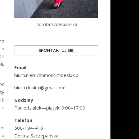
Dorota Szczepańska
ro
ico
SKONTAKTUJ SIĘ
ri
te,
Email
biuro.nieruchomosci@deslux.pl
on
biuro.deslux@gmail.com
ty
ti
Godziny
rme
Poniedziałek—piątek: 9:00–17:00
Telefon
ei
500-194-416
no
Dorota Szczepańska