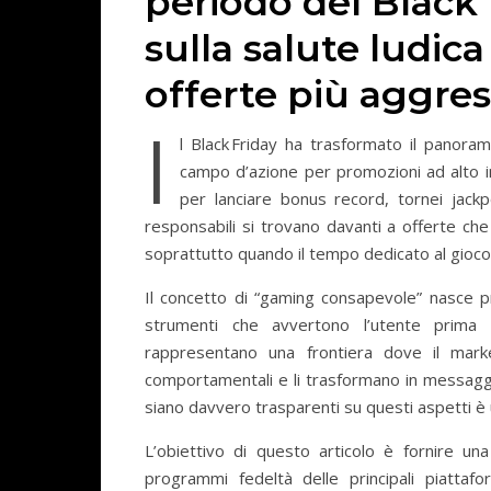
periodo del Black 
sulla salute ludica
offerte più aggres
I
l Black Friday ha trasformato il panor
campo d’azione per promozioni ad alto im
per lanciare bonus record, tornei jackp
responsabili si trovano davanti a offerte che
soprattutto quando il tempo dedicato al gioco s
Il concetto di “gaming consapevole” nasce pr
strumenti che avvertono l’utente prima 
rappresentano una frontiera dove il marke
comportamentali e li trasformano in messaggi 
siano davvero trasparenti su questi aspetti è 
L’obiettivo di questo articolo è fornire un
programmi fedeltà delle principali piattaf