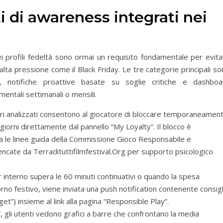
i di awareness integrati nei
i profili fedeltà sono ormai un requisito fondamentale per evita
ta pressione come il Black Friday. Le tre categorie principali s
 notifiche proattive basate su soglie critiche e dashboa
ntali settimanali o mensili.
atori analizzati consentono al giocatore di bloccare temporaneamen
giorni direttamente dal pannello “My Loyalty”. Il blocco è
 le linee guida della Commissione Gioco Responsabile e
ncate da Terradituttifilmfestival.Org per supporto psicologico
 interno supera le 60 minuti continuativi o quando la spesa
rno festivo, viene inviata una push notification contenente consigl
dget”) insieme al link alla pagina “Responsible Play”.
 gli utenti vedono grafici a barre che confrontano la media