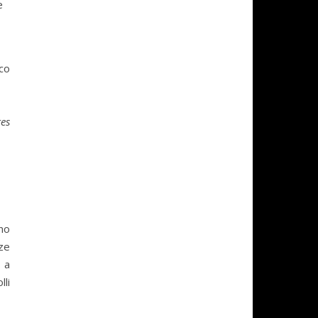
e
co
es
ano
ze
 a
li