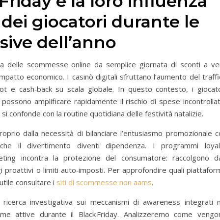
Friday e la loro influenza
 dei giocatori durante le
sive dell’anno
ama delle scommesse online da semplice giornata di sconti a ve
patto economico. I casinò digitali sfruttano l’aumento del traff
ot e cash‑back su scala globale. In questo contesto, i giocato
 possono amplificare rapidamente il rischio di spese incontrolla
i confonde con la routine quotidiana delle festività natalizie.
oprio dalla necessità di bilanciare l’entusiasmo promozionale c
che il divertimento diventi dipendenza. I programmi loyal
ting incontra la protezione del consumatore: raccolgono da
proattivi o limiti auto‑imposti. Per approfondire quali piattafo
utile consultare i
siti di scommesse non aams
.
a ricerca investigativa sui meccanismi di awareness integrati n
orme attive durante il Black Friday. Analizzeremo come vengo