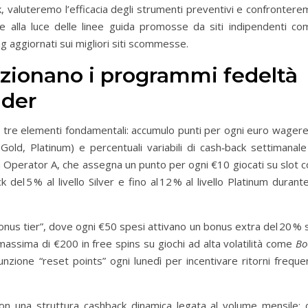
ck, valuteremo l’efficacia degli strumenti preventivi e confronter
 alla luce delle linee guida promosse da siti indipendenti co
ng aggiornati sui migliori siti scommesse.
nzionano i programmi fedeltà
ader
u tre elementi fondamentali: accumulo punti per ogni euro wagere
 Gold, Platinum) e percentuali variabili di cash‑back settimanal
a Operator A, che assegna un punto per ogni €10 giocati su slot 
l 5 % al livello Silver e fino al 12 % al livello Platinum durante
nus tier”, dove ogni €50 spesi attivano un bonus extra del 20 % 
massima di €200 in free spins su giochi ad alta volatilità come
Bo
nzione “reset points” ogni lunedì per incentivare ritorni freque
n una struttura cashback dinamica legata al volume mensile: c