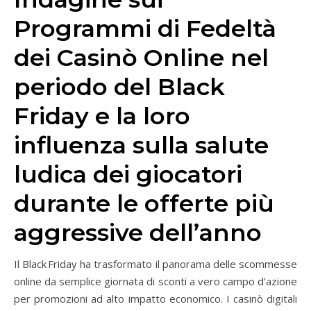
Programmi di Fedeltà
dei Casinò Online nel
periodo del Black
Friday e la loro
influenza sulla salute
ludica dei giocatori
durante le offerte più
aggressive dell’anno
Il Black Friday ha trasformato il panorama delle scommesse
online da semplice giornata di sconti a vero campo d’azione
per promozioni ad alto impatto economico. I casinò digitali