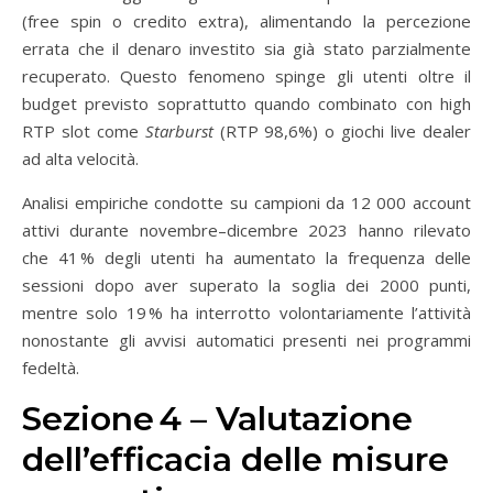
(free spin o credito extra), alimentando la percezione
errata che il denaro investito sia già stato parzialmente
recuperato. Questo fenomeno spinge gli utenti oltre il
budget previsto soprattutto quando combinato con high
RTP slot come
Starburst
(RTP 98,6%) o giochi live dealer
ad alta velocità.
Analisi empiriche condotte su campioni da 12 000 account
attivi durante novembre–dicembre 2023 hanno rilevato
che 41 % degli utenti ha aumentato la frequenza delle
sessioni dopo aver superato la soglia dei 2000 punti,
mentre solo 19 % ha interrotto volontariamente l’attività
nonostante gli avvisi automatici presenti nei programmi
fedeltà.
Sezione 4 – Valutazione
dell’efficacia delle misure