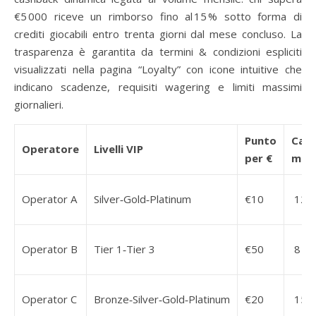
€5 000 riceve un rimborso fino al 15 % sotto forma di
crediti giocabili entro trenta giorni dal mese concluso. La
trasparenza è garantita da termini & condizioni espliciti
visualizzati nella pagina “Loyalty” con icone intuitive che
indicano scadenze, requisiti wagering e limiti massimi
giornalieri.
Punto
Cash
Operatore
Livelli VIP
per €
max
Operator A
Silver‑Gold‑Platinum
€10
12 
Operator B
Tier 1‑Tier 3
€50
8 %
Operator C
Bronze‑Silver‑Gold‑Platinum
€20
15 