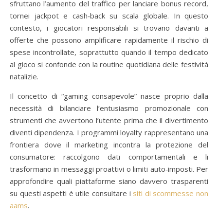
sfruttano l’aumento del traffico per lanciare bonus record,
tornei jackpot e cash‑back su scala globale. In questo
contesto, i giocatori responsabili si trovano davanti a
offerte che possono amplificare rapidamente il rischio di
spese incontrollate, soprattutto quando il tempo dedicato
al gioco si confonde con la routine quotidiana delle festività
natalizie.
Il concetto di “gaming consapevole” nasce proprio dalla
necessità di bilanciare l’entusiasmo promozionale con
strumenti che avvertono l’utente prima che il divertimento
diventi dipendenza. I programmi loyalty rappresentano una
frontiera dove il marketing incontra la protezione del
consumatore: raccolgono dati comportamentali e li
trasformano in messaggi proattivi o limiti auto‑imposti. Per
approfondire quali piattaforme siano davvero trasparenti
su questi aspetti è utile consultare i
siti di scommesse non
aams
.