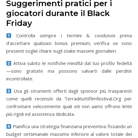
Suggerimenti pratici per i
giocatori durante il Black
Friday
Controlla sempre i termini & condizioni prima
d’accettare qualsiasi bonus premium; verifica se sono
presenti soglie chiare sugli stake massimi giornalieri.
Attiva subito le notifiche mindful dal tuo profilo fedeltà
—sono gratuite ma possono salvarti dalle perdite
incontrollate.
Usa gli strumenti offerti dagli sponsor più trasparenti
come quelli recensiti da Terradituttifilmfestival.Org per
confrontare velocemente quali siti non aams offrono limiti
più rigidi ed assistenza dedicata.
Pianifica una strategia finanziaria preventiva fissando un
budget settimanale massimo inferiore al valore totale dei