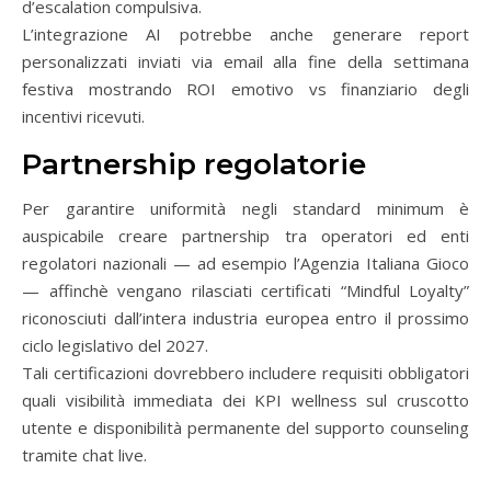
d’escalation compulsiva.
L’integrazione AI potrebbe anche generare report
personalizzati inviati via email alla fine della settimana
festiva mostrando ROI emotivo vs finanziario degli
incentivi ricevuti.
Partnership regolatorie
Per garantire uniformità negli standard minimum è
auspicabile creare partnership tra operatori ed enti
regolatori nazionali — ad esempio l’Agenzia Italiana Gioco
— affinchè vengano rilasciati certificati “Mindful Loyalty”
riconosciuti dall’intera industria europea entro il prossimo
ciclo legislativo del 2027.
Tali certificazioni dovrebbero includere requisiti obbligatori
quali visibilità immediata dei KPI wellness sul cruscotto
utente e disponibilità permanente del supporto counseling
tramite chat live.