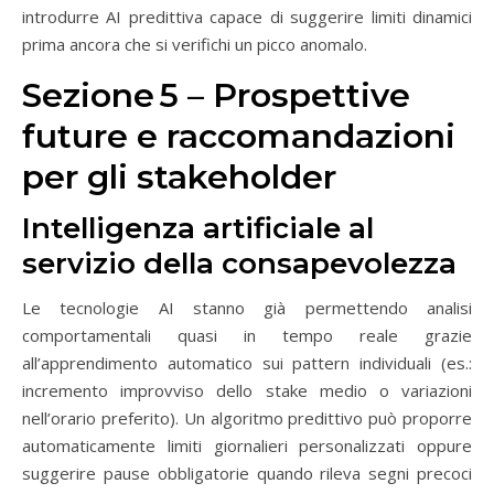
introdurre AI predittiva capace di suggerire limiti dinamici
prima ancora che si verifichi un picco anomalo.
Sezione 5 – Prospettive
future e raccomandazioni
per gli stakeholder
Intelligenza artificiale al
servizio della consapevolezza
Le tecnologie AI stanno già permettendo analisi
comportamentali quasi in tempo reale grazie
all’apprendimento automatico sui pattern individuali (es.:
incremento improvviso dello stake medio o variazioni
nell’orario preferito). Un algoritmo predittivo può proporre
automaticamente limiti giornalieri personalizzati oppure
suggerire pause obbligatorie quando rileva segni precoci