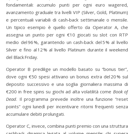
fondamentali: accumulo punti per ogni euro wagered,
avanzamento graduale tra livelli VIP (Silver, Gold, Platinum)
e percentuali variabili di cash‑back settimanale o mensile.
Un tipico esempio è quello offerto da Operator A, che
assegna un punto per ogni €10 giocati su slot con RTP
medio del 96 %, garantendo un cash‑back del 5 % al livello
Silver e fino al 12 % al livello Platinum durante il weekend
del Black Friday.
Operator B predilige un modello basato su “bonus tier”,
dove ogni €50 spesi attivano un bonus extra del 20 % sul
deposito successivo e una soglia giornaliera massima di
€200 in free spins su giochi ad alta volatilità come
Book of
Dead
. Il programma prevede inoltre una funzione “reset
points” ogni lunedì per incentivare ritorni frequenti senza
accumulare debiti prolungati.
Operator C, invece, combina punti premio con una struttura
cashback dinamica legata al volume mensile: chi supera