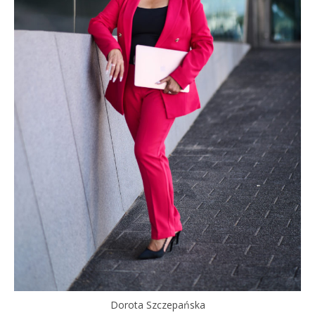
Dorota Szczepańska