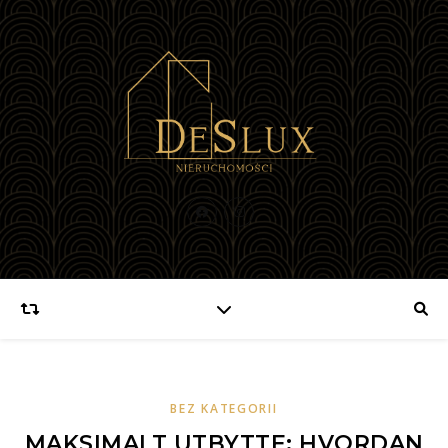
BEZ KATEGORII
MAKSIMALT UTBYTTE: HVORDAN