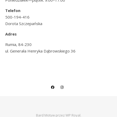
Telefon
500-194-416
Dorota Szczepańska
Adres
Rumia, 84-230
ul. Generała Henryka Dąbrowskiego 36
Bard Motyw przez
WP Royal
.