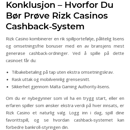
Konklusjon – Hvorfor Du
Bør Prøve Rizk Casinos
Cashback‑System
Rizk Casino kombinerer en rik spillportefølje, pålitelig lisens
og omsetningsfrie bonuser med en av bransjens mest
generøse cashback‑ordninger. Ved å spille på dette
casinoet får du:
Tilbakebetaling på tap uten ekstra omsetningskrav.
Rask uttak og mobilvennlig grensesnitt.
Sikkerhet gjennom Malta Gaming Authority‑lisens.
Om du er nybegynner som vil ha en trygg start, eller en
erfaren spiller som ønsker ekstra verdi på hver innsats, er
Rizk Casino et naturlig valg. Logg inn i dag, spill dine
favorittspill, og se hvordan cashback‑systemet kan
forbedre bankroll‑styringen din.