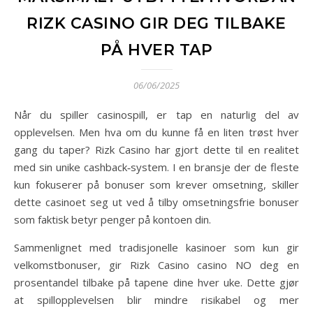
RIZK CASINO GIR DEG TILBAKE
PÅ HVER TAP
06/06/2025
Når du spiller casinospill, er tap en naturlig del av
opplevelsen. Men hva om du kunne få en liten trøst hver
gang du taper? Rizk Casino har gjort dette til en realitet
med sin unike cashback‑system. I en bransje der de fleste
kun fokuserer på bonuser som krever omsetning, skiller
dette casinoet seg ut ved å tilby omsetningsfrie bonuser
som faktisk betyr penger på kontoen din.
Sammenlignet med tradisjonelle kasinoer som kun gir
velkomstbonuser, gir Rizk Casino casino NO deg en
prosentandel tilbake på tapene dine hver uke. Dette gjør
at spillopplevelsen blir mindre risikabel og mer