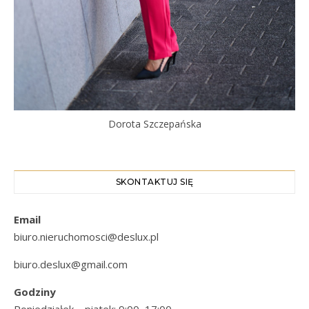
Dorota Szczepańska
SKONTAKTUJ SIĘ
Email
biuro.nieruchomosci@deslux.pl
biuro.deslux@gmail.com
Godziny
Poniedziałek—piątek: 9:00–17:00