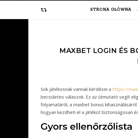
STRONA GŁÓWNA
MAXBET LOGIN ÉS B
Sok játékosnak vannak kérdései a
https://max
becsületes válaszok. Ez az útmutató segít eli
folyamatáról, a maxbet bonus kihasználásáról
hogyan kezdheti el a játékot biztonságosan és
Gyors ellenőrzőlista