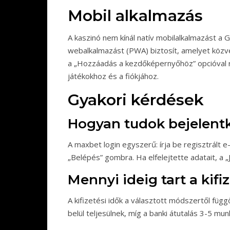
Mobil alkalmazás
A kaszinó nem kínál natív mobilalkalmazást a
webalkalmazást (PWA) biztosít, amelyet közve
a „Hozzáadás a kezdőképernyőhöz” opcióval rö
játékokhoz és a fiókjához.
Gyakori kérdések
Hogyan tudok bejelentk
A maxbet login egyszerű: írja be regisztrált 
„Belépés” gombra. Ha elfelejtette adatait, a „Je
Mennyi ideig tart a kifi
A kifizetési idők a választott módszertől függő
belül teljesülnek, míg a banki átutalás 3-5 mu