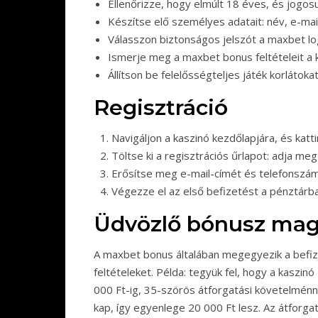
Ellenőrizze, hogy elmúlt 18 éves, és jogos
Készítse elő személyes adatait: név, e-mail
Válasszon biztonságos jelszót a maxbet log
Ismerje meg a maxbet bonus feltételeit a
Állítson be felelősségteljes játék korlátokat
Regisztráció
Navigáljon a kaszinó kezdőlapjára, és katt
Töltse ki a regisztrációs űrlapot: adja me
Erősítse meg e-mail-címét és telefonszámá
Végezze el az első befizetést a pénztárba
Üdvözlő bónusz mag
A maxbet bonus általában megegyezik a befiz
feltételeket. Példa: tegyük fel, hogy a kasz
000 Ft-ig, 35-szörös átforgatási követelménn
kap, így egyenlege 20 000 Ft lesz. Az átforga