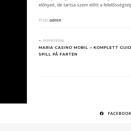
előnyeit, de tartsa szem előtt a felelősségtelj
Przez
admin
POPRZEDNI
MARIA CASINO MOBIL – KOMPLETT GUI
SPILL PÅ FARTEN
FACEBOOK