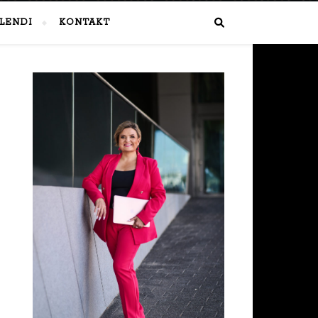
LENDI
KONTAKT