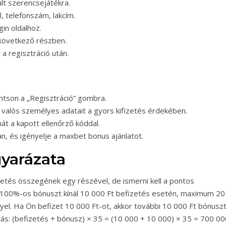
ult szerencsejátékra.
, telefonszám, lakcím.
in oldalhoz.
 következő részben.
 a regisztráció után.
intson a „Regisztráció” gombra.
g valós személyes adatait a gyors kifizetés érdekében.
t a kapott ellenőrző kóddal.
n, és igényelje a maxbet bonus ajánlatot.
yarázata
etés összegének egy részével, de ismerni kell a pontos
inó 100%-os bónuszt kínál 10 000 Ft befizetés esetén, maximum 20
yel. Ha Ön befizet 10 000 Ft-ot, akkor további 10 000 Ft bónusz
tás: (befizetés + bónusz) × 35 = (10 000 + 10 000) × 35 = 700 00