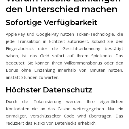
den Unterschied machen
Sofortige Verfügbarkeit
Apple Pay und Google Pay nutzen Token‑Technologie, die
jede Transaktion in Echtzeit autorisiert. Sobald Sie den
Fingerabdruck oder die Gesichtserkennung bestätigt
haben, ist das Geld sofort auf Ihrem Spielkonto. Das
bedeutet, Sie können Ihren Willkommensbonus oder den
Bonus ohne Einzahlung innerhalb von Minuten nutzen,
anstatt Stunden zu warten.
Höchster Datenschutz
Durch die Tokenisierung werden Ihre eigentlichen
Kontodaten nie an das Casino weitergegeben. Nur ein
einmaliger, verschlüsselter Code wird übertragen. Das
reduziert das Risiko von Datenlecks erheblich.