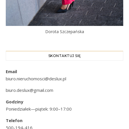
Dorota Szczepańska
SKONTAKTUJ SIĘ
Email
biuro.nieruchomosci@deslux.pl
biuro.deslux@gmail.com
Godziny
Poniedziałek—piątek: 9:00–17:00
Telefon
500-194-416