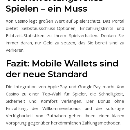
Spielen – ein Muss
Xon Casino legt großen Wert auf Spielerschutz. Das Portal
bietet Selbstausschluss‑Optionen, Einzahlungslimits und
Echtzeit‑Statistiken zu Ihrem Spielverhalten. Denken Sie
immer daran, nur Geld zu setzen, das Sie bereit sind zu
verlieren.
Fazit: Mobile Wallets sind
der neue Standard
Die Integration von Apple Pay und Google Pay macht Xon
Casino zu einer Top‑Wahl für Spieler, die Schnelligkeit,
Sicherheit und Komfort verlangen. Der Bonus ohne
Einzahlung, der Willkommensbonus und die sofortige
Verfügbarkeit von Guthaben geben Ihnen einen klaren
Vorsprung gegenüber herkömmlichen Zahlungsmethoden.