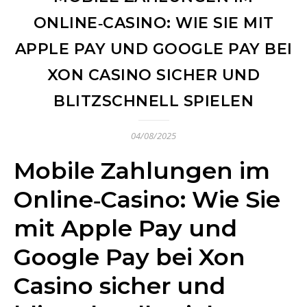
ONLINE‑CASINO: WIE SIE MIT
APPLE PAY UND GOOGLE PAY BEI
XON CASINO SICHER UND
BLITZSCHNELL SPIELEN
04/08/2025
Mobile Zahlungen im
Online‑Casino: Wie Sie
mit Apple Pay und
Google Pay bei Xon
Casino sicher und