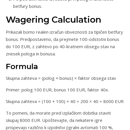
betfury bonus.
Wagering Calculation
Prikazali bomo realen izračun obveznosti za tipičen betfury
bonus. Predpostavimo, da prejmete 100-odstotni bonus
do 100 EUR, z zahtevo po 40-kratnem obsegu stav na
znesek pologa in bonusa.
Formula
Skupna zahteva = (polog + bonus) × faktor obsega stav
Primer: polog 100 EUR, bonus 100 EUR, faktor 40x.
Skupna zahteva = (100 + 100) × 40 = 200 × 40 = 8000 EUR
To pomeni, da morate pred izplačilom dobitka staviti
skupaj 8000 EUR. Upoštevajte, da nekatere igre
prispevajo različno k izpolnitvi (igralni avtomati 100 %,