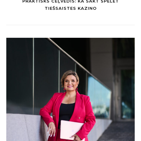
PRAKTISKS CEĻVEDIS: KĀ SĀKT SPĒLĒT
TIEŠSAISTES KAZINO