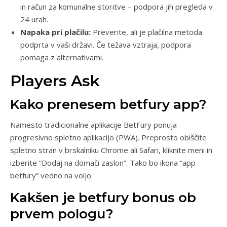
in račun za komunalne storitve – podpora jih pregleda v
24 urah.
Napaka pri plačilu:
Preverite, ali je plačilna metoda
podprta v vaši državi. Če težava vztraja, podpora
pomaga z alternativami.
Players Ask
Kako prenesem betfury app?
Namesto tradicionalne aplikacije BetFury ponuja
progresivno spletno aplikacijo (PWA). Preprosto obiščite
spletno stran v brskalniku Chrome ali Safari, kliknite meni in
izberite “Dodaj na domači zaslon”. Tako bo ikona “app
betfury” vedno na voljo.
Kakšen je betfury bonus ob
prvem pologu?