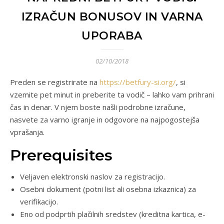
IZRAČUN BONUSOV IN VARNA
UPORABA
02/10/2018
Preden se registrirate na
https://betfury-si.org/
, si
vzemite pet minut in preberite ta vodič – lahko vam prihrani
čas in denar. V njem boste našli podrobne izračune,
nasvete za varno igranje in odgovore na najpogostejša
vprašanja.
Prerequisites
Veljaven elektronski naslov za registracijo.
Osebni dokument (potni list ali osebna izkaznica) za
verifikacijo.
Eno od podprtih plačilnih sredstev (kreditna kartica, e-