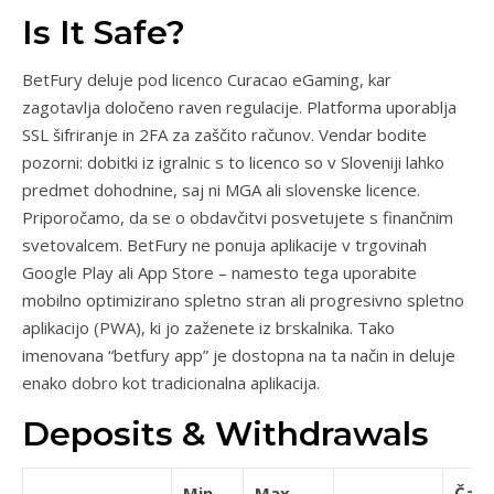
Is It Safe?
BetFury deluje pod licenco Curacao eGaming, kar
zagotavlja določeno raven regulacije. Platforma uporablja
SSL šifriranje in 2FA za zaščito računov. Vendar bodite
pozorni: dobitki iz igralnic s to licenco so v Sloveniji lahko
predmet dohodnine, saj ni MGA ali slovenske licence.
Priporočamo, da se o obdavčitvi posvetujete s finančnim
svetovalcem. BetFury ne ponuja aplikacije v trgovinah
Google Play ali App Store – namesto tega uporabite
mobilno optimizirano spletno stran ali progresivno spletno
aplikacijo (PWA), ki jo zaženete iz brskalnika. Tako
imenovana “betfury app” je dostopna na ta način in deluje
enako dobro kot tradicionalna aplikacija.
Deposits & Withdrawals
Min.
Max.
Čas