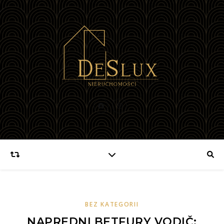
BEZ KATEGORII
NAPREDNI BETFURY VODIČ: