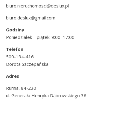
biuro.nieruchomosci@deslux.pl
biuro.deslux@gmail.com
Godziny
Poniedziałek—piątek: 9:00–17:00
Telefon
500-194-416
Dorota Szczepańska
Adres
Rumia, 84-230
ul. Generała Henryka Dąbrowskiego 36