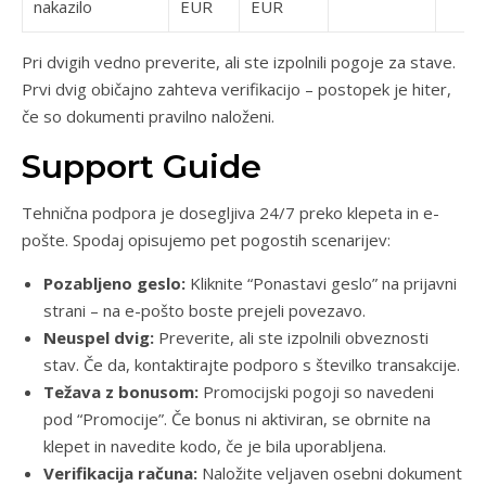
nakazilo
EUR
EUR
Pri dvigih vedno preverite, ali ste izpolnili pogoje za stave.
Prvi dvig običajno zahteva verifikacijo – postopek je hiter,
če so dokumenti pravilno naloženi.
Support Guide
Tehnična podpora je dosegljiva 24/7 preko klepeta in e-
pošte. Spodaj opisujemo pet pogostih scenarijev:
Pozabljeno geslo:
Kliknite “Ponastavi geslo” na prijavni
strani – na e-pošto boste prejeli povezavo.
Neuspel dvig:
Preverite, ali ste izpolnili obveznosti
stav. Če da, kontaktirajte podporo s številko transakcije.
Težava z bonusom:
Promocijski pogoji so navedeni
pod “Promocije”. Če bonus ni aktiviran, se obrnite na
klepet in navedite kodo, če je bila uporabljena.
Verifikacija računa:
Naložite veljaven osebni dokument